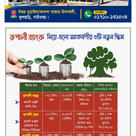
কারখানার উৎপাদন কার্যক্রম সম্পূর্ণ বন্ধ,
জানাল এস আলম কোল্ড রোলড স্টিলস
দীর্ঘস্থায়ী ৭,৫০০ এমএএইচ ব্যাটারি
এবং শক্তিশালী গরিলা গ্লাস ৭আই সুরক্ষা
নিয়ে শাওমি উন্মোচন করল নতুন রেডমি
১৭
২০২৫-২৬ অর্থবছরে এনবিআরের রাজস্ব
আদায় ৪.১৫ লাখ কোটি টাকা
সপ্তাহের তৃতীয় কার্যদিবসে লেনদেনের
শীর্ষে একমি পেস্টিসাইড
সপ্তাহের তৃতীয় কার্যদিবসে দরবৃদ্ধির
শীর্ষে সেন্ট্রাল ইন্সুরেন্স