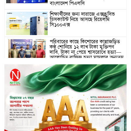
বাংলাদেশ পিএলসি
শিক্ষার্থীদের জন্য দারাজে এক্সক্লুসিভ
ডিসকাউন্ট নিয়ে আসছে রিয়েলমি
সি১০০এক্স
পরিবারের কাছে কিশোরের কান্নাজড়িত
কণ্ঠ শোনিয়ে ১২ লাখ টাকা মুক্তিপণ
দাবি, টাকা না পেয়ে শ্বাসরোধে হত্যা—
আলোচিত রাফিজ হত্যা মামলার অন্যতম
আসামি গাজীপুর থেকে গ্রেফতার
নড়াইলে বিএনপির ৬ নেতার
বহিষ্কারাদেশ প্রত্যাহার
দেশজুড়ে কেনাকাটায় সেরা অফার, ব্র্যান্ড
রাশ আওয়ার এবং এক্সক্লুসিভ পেমেন্ট
ডিসকাউন্ট নিয়ে এলো দারাজ ৮.৮ গ্রেট
৮ সেল
টাঙ্গাইল জেলা পরিষদের ২৩লাখ টাকার