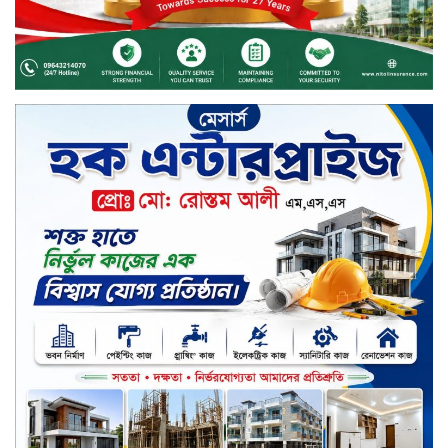
অনুদান বিতরণ
ডিজিটাল স্ক্রিন ছেড়ে ফসলের মাঠে
শিক্ষার্থীরা; টাঙ্গাইলের মহিষমারা কলেজে
খুন্তি-কোদালে তরুণদের নতুন বিপ্লব!
শান্তা পিনাকলে প্রিমিয়ার ব্যাংকের বোর্ড
সভা অনুষ্ঠিত
কাফরুলে মুক্তিযোদ্ধা কল্যাণ সমিতিতে
ইশতিয়াক আজিজ উলফাতের কোটি
টাকার দুর্নীতি, ফ্ল্যাট দখলের অপচেষ্টা ও
সন্ত্রাসী হামলা
ব্যাংকিং খাত স্থিতিশীল করতে ১৮ মাসের
পরিকল্পনা কেন্দ্রীয় ব্যাংকের