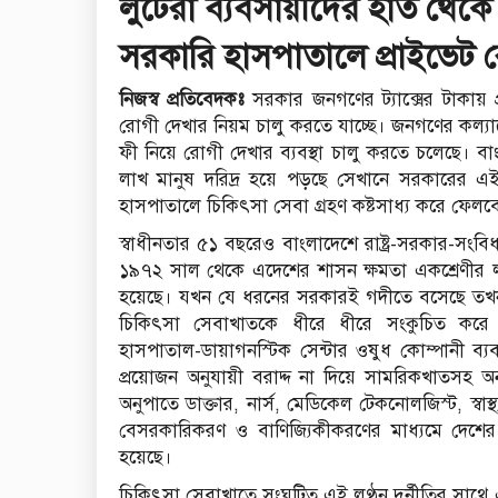
লুটেরা ব্যবসায়ীদের হাত থেকে স্ব
সরকারি হাসপাতালে প্রাইভেট 
নিজস্ব প্রতিবেদকঃ
সরকার জনগণের ট্যাক্সের টাকায় প
রোগী দেখার নিয়ম চালু করতে যাচ্ছে। জনগণের কল্
ফী নিয়ে রোগী দেখার ব্যবস্থা চালু করতে চলেছে। বা
লাখ মানুষ দরিদ্র হয়ে পড়ছে সেখানে সরকারের এই 
হাসপাতালে চিকিৎসা সেবা গ্রহণ কষ্টসাধ্য করে ফেলব
স্বাধীনতার ৫১ বছরেও বাংলাদেশে রাষ্ট্র-সরকার-সংব
১৯৭২ সাল থেকে এদেশের শাসন ক্ষমতা একশ্রেণীর লুটের
হয়েছে। যখন যে ধরনের সরকারই গদীতে বসেছে তখন স
চিকিৎসা সেবাখাতকে ধীরে ধীরে সংকুচিত করে স
হাসপাতাল-ডায়াগনস্টিক সেন্টার ওষুধ কোম্পানী ব্যবস
প্রয়োজন অনুযায়ী বরাদ্দ না দিয়ে সামরিকখাতসহ অ
অনুপাতে ডাক্তার, নার্স, মেডিকেল টেকনোলজিস্ট, স্বাস
বেসরকারিকরণ ও বাণিজ্যিকীকরণের মাধ্যমে দেশের চ
হয়েছে।
চিকিৎসা সেবাখাতে সংঘটিত এই লুণ্ঠন দুর্নীতির সাথে