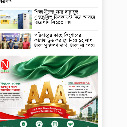
পিএলসি
শিক্ষার্থীদের জন্য দারাজে
এক্সক্লুসিভ ডিসকাউন্ট নিয়ে আসছে
রিয়েলমি সি১০০এক্স
পরিবারের কাছে কিশোরের
কান্নাজড়িত কণ্ঠ শোনিয়ে ১২ লাখ
টাকা মুক্তিপণ দাবি, টাকা না পেয়ে
শ্বাসরোধে হত্যা—আলোচিত
রাফিজ হত্যা মামলার অন্যতম
সামি গাজীপুর থেকে গ্রেফতার
নড়াইলে বিএনপির ৬ নেতার
বহিষ্কারাদেশ প্রত্যাহার
দেশজুড়ে কেনাকাটায় সেরা অফার,
ব্র্যান্ড রাশ আওয়ার এবং
এক্সক্লুসিভ পেমেন্ট ডিসকাউন্ট নিয়ে
এলো দারাজ ৮.৮ গ্রেট ৮ সেল
টাঙ্গাইল জেলা পরিষদের ২৩লাখ
টাকার অনুদান বিতরণ