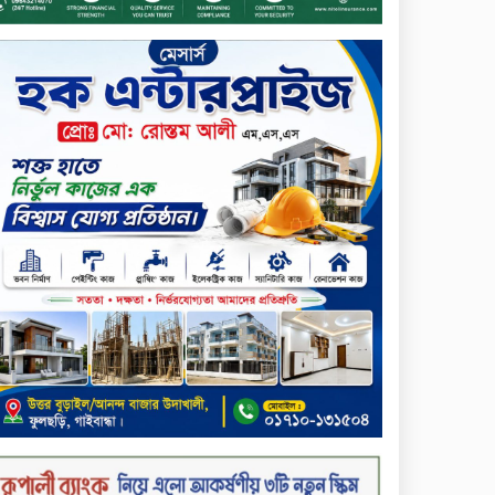
ডিজিটাল স্ক্রিন ছেড়ে ফসলের মাঠে
শিক্ষার্থীরা; টাঙ্গাইলের মহিষমারা
কলেজে খুন্তি-কোদালে তরুণদের
নতুন বিপ্লব!
শান্তা পিনাকলে প্রিমিয়ার ব্যাংকের
বোর্ড সভা অনুষ্ঠিত
কাফরুলে মুক্তিযোদ্ধা কল্যাণ
সমিতিতে ইশতিয়াক আজিজ
উলফাতের কোটি টাকার দুর্নীতি,
ফ্ল্যাট দখলের অপচেষ্টা ও সন্ত্রাসী
হামলা
ব্যাংকিং খাত স্থিতিশীল করতে ১৮
মাসের পরিকল্পনা কেন্দ্রীয়
ব্যাংকের
কারখানার উৎপাদন কার্যক্রম
সম্পূর্ণ বন্ধ, জানাল এস আলম