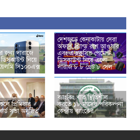
দেশজুড়ে কেনাকাটায় সেরা
অফার, ব্র্যান্ড রাশ আওয়ার
দের জন্য দারাজে
এবং এক্সক্লুসিভ পেমেন্ট
ভ ডিসকাউন্ট নিয়ে
ডিসকাউন্ট নিয়ে এলো
েলমি সি১০০এক্স
দারাজ ৮.৮ গ্রেট ৮ সেল
ব্যাংকিং খাত স্থিতিশীল
াকলে প্রিমিয়ার
করতে ১৮ মাসের পরিকল্পনা
োর্ড সভা অনুষ্ঠিত
কেন্দ্রীয় ব্যাংকের