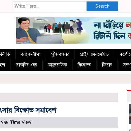
Search
্থনীতি
ব্যাংক-বীমা
পুঁজিবাজার
প্রাইস সেনসেটিভ
কর্পো
াইল
চাকরির খবর
আন্তজাতিক
বিনোদন
ফিচার
সম্
ৎসার বিক্ষোভ সমাবেশ
২৭৮ Time View