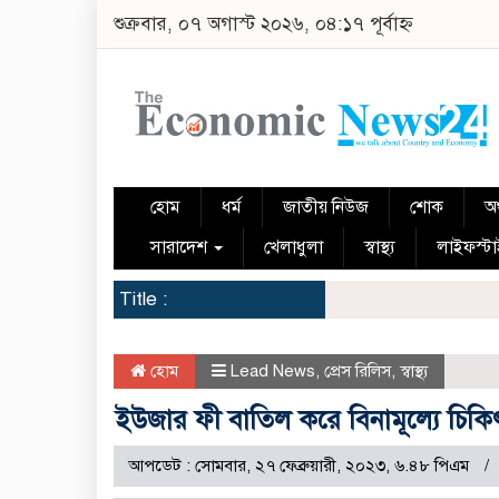
শুক্রবার, ০৭ অগাস্ট ২০২৬, ০৪:১৭ পূর্বাহ্ন
হোম
ধর্ম
জাতীয় নিউজ
শোক
অর
সারাদেশ
খেলাধুলা
স্বাস্থ্য
লাইফস্ট
Title :
হোম
Lead News
,
প্রেস রিলিস
,
স্বাস্থ্য
ইউজার ফী বাতিল করে বিনামূল্যে চিকি
আপডেট : সোমবার, ২৭ ফেব্রুয়ারী, ২০২৩, ৬.৪৮ পিএম