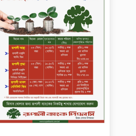
কোল্ড রোলড স্টিলস
দীর্ঘস্থায়ী ৭,৫০০ এমএএইচ
ব্যাটারি এবং শক্তিশালী গরিলা গ্লাস
৭আই সুরক্ষা নিয়ে শাওমি উন্মোচন
করল নতুন রেডমি ১৭
২০২৫-২৬ অর্থবছরে এনবিআরের
রাজস্ব আদায় ৪.১৫ লাখ কোটি
টাকা
সপ্তাহের তৃতীয় কার্যদিবসে
লেনদেনের শীর্ষে একমি
পেস্টিসাইড
সপ্তাহের তৃতীয় কার্যদিবসে
দরবৃদ্ধির শীর্ষে সেন্ট্রাল ইন্সুরেন্স