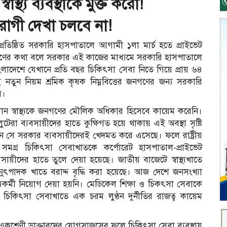
াস্থ্য ব্যবস্থাকে মুক্ত করো!
রোগী দেখা চলবে না!
্রতিষ্ঠিত সরকারি হাসপাতালে আগামী ১লা মার্চ হতে প্রাইভেট
যাণের কথা বলে সরকার এই কাজের মাধ্যমে সরকারি হাসপাতালে
ংলাদেশে যেখানে প্রতি বছর চিকিৎসা সেবা নিতে গিয়ে প্রায় ৬৪
নতুন নিয়ম শ্রমিক কৃষক নিম্নবিত্তের জনগণের জন্য সরকারি
ে।
িধান স্বাস্থ্যকে জনগণের মৌলিক অধিকার হিসেবে কায়েম করেনি।
া ব্যবসায়ীদের হাতে কুক্ষিগত হয়ে থাকায় এই অবস্থা সৃষ্টি
ে সরকার ব্যবসায়ীদেরই খেদমত করে এসেছে। ফলে রাষ্ট্রীয়
মগ্র চিকিৎসা সেবাখাতকে কর্পোরেট হাসপাতাল-প্রাইভেট
ায়ীদের হাতে তুলে দেয়া হয়েছে। জাতীয় বাজেটে স্বাস্থ্যখাতে
নুৎপাদক খাতে বরাদ্দ বৃদ্ধি করা হয়েছে। আজ দেশে জনসংখ্যা
্থ্যকর্মী নিয়োগ দেয়া হয়নি। মেডিকেল শিক্ষা ও চিকৎসা সেবাকে
িকিৎসা সেবাখাতে এক চরম লুণ্ঠন দুর্নীতির রাজত্ব কায়েম
 একশ্রেণী ডাক্তারদের যোগসাজসের ফলে চিকিৎসা সেবা ব্যবস্থায়