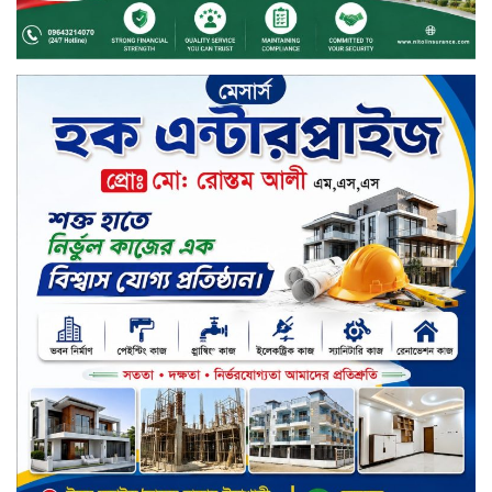
সপ্তাহের তৃতীয় কার্যদিবসে দরবৃদ্ধির
শীর্ষে সেন্ট্রাল ইন্সুরেন্স
সপ্তাহের তৃতীয় কার্যদিবসে দরপতনের
শীর্ষে রিং শাইন টেক্সটাইল
টাঙ্গাইলে জুলাই গণঅভ্যুত্থান দিবস
পালিত
জাতিসংঘের হিসাব ও সরকারি গেজেটের
বাইরে থাকা ৫৬৪ নিহতের পরিচয়
প্রকাশের দাবি বিসিআরএসের
চুয়াডাঙ্গায় পুষ্পস্তবক অর্পণ ও আলোচনা
সভার মধ্য দিয়ে জুলাই গণঅভ্যুত্থান
দিবস পালিত