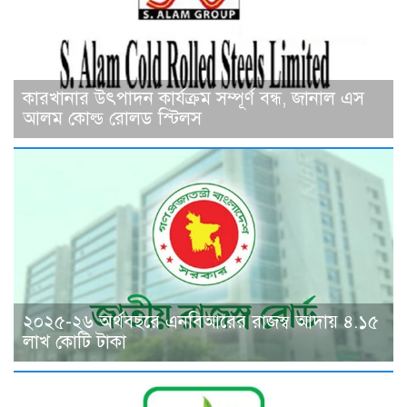
কারখানার উৎপাদন কার্যক্রম সম্পূর্ণ বন্ধ, জানাল এস
আলম কোল্ড রোলড স্টিলস
২০২৫-২৬ অর্থবছরে এনবিআরের রাজস্ব আদায় ৪.১৫
লাখ কোটি টাকা