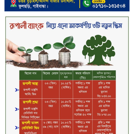
৮ ব্র্যান্ডের ফর্সাকারী ক্রিমে বিপজ্জনক
মাত্রায় মার্কারি, সতর্ক করল বিএসটিআই
জুলাই গণঅভ্যুত্থান ছিল সর্বস্তরের
মানুষের আন্দোলন: মুহাম্মদ ইউনূস
গণতন্ত্র ও আত্মত্যাগের ইতিহাস সংরক্ষণ
করবে জুলাই স্মৃতি জাদুঘর: প্রধানমন্ত্রী
সিলেট ওসমানী বিমানবন্দরে সালাম
এয়ার চালু হচ্ছে ১লা সেপ্টেম্বর হতে