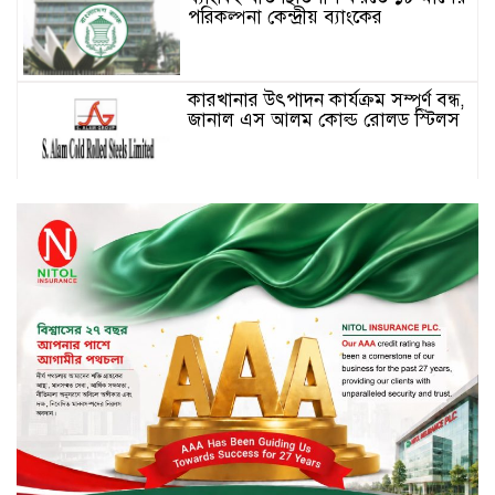
পরিকল্পনা কেন্দ্রীয় ব্যাংকের
কারখানার উৎপাদন কার্যক্রম সম্পূর্ণ বন্ধ,
জানাল এস আলম কোল্ড রোলড স্টিলস
দীর্ঘস্থায়ী ৭,৫০০ এমএএইচ ব্যাটারি
এবং শক্তিশালী গরিলা গ্লাস ৭আই সুরক্ষা
নিয়ে শাওমি উন্মোচন করল নতুন রেডমি
১৭
২০২৫-২৬ অর্থবছরে এনবিআরের রাজস্ব
আদায় ৪.১৫ লাখ কোটি টাকা
সপ্তাহের তৃতীয় কার্যদিবসে লেনদেনের
শীর্ষে একমি পেস্টিসাইড