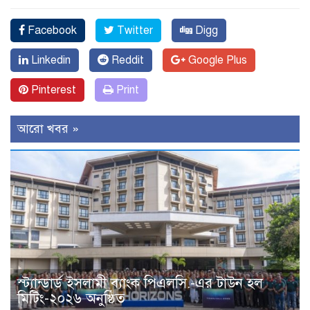
Facebook
Twitter
Digg
Linkedin
Reddit
Google Plus
Pinterest
Print
আরো খবর »
স্ট্যান্ডার্ড ইসলামী ব্যাংক পিএলসি.-এর টাউন হল
মিটিং-২০২৬ অনুষ্ঠিত