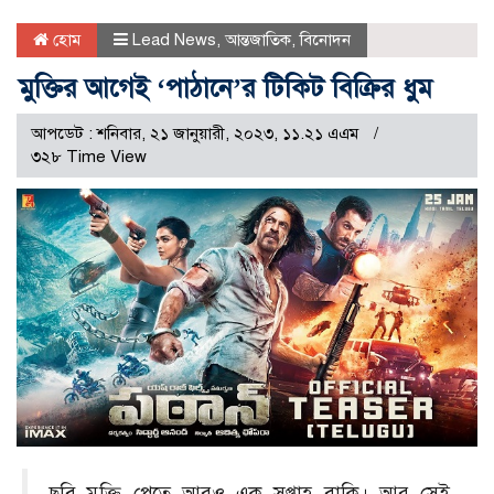
হোম
Lead News
,
আন্তজাতিক
,
বিনোদন
মুক্তির আগেই ‘পাঠানে’র টিকিট বিক্রির ধুম
আপডেট : শনিবার, ২১ জানুয়ারী, ২০২৩, ১১.২১ এএম
৩২৮ Time View
ছবি মুক্তি পেতে আরও এক সপ্তাহ বাকি। আর সেই