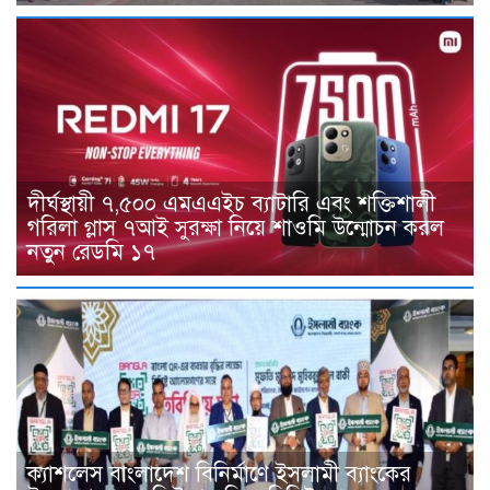
দীর্ঘস্থায়ী ৭,৫০০ এমএএইচ ব্যাটারি এবং শক্তিশালী
গরিলা গ্লাস ৭আই সুরক্ষা নিয়ে শাওমি উন্মোচন করল
নতুন রেডমি ১৭
ক্যাশলেস বাংলাদেশ বিনির্মাণে ইসলামী ব্যাংকের