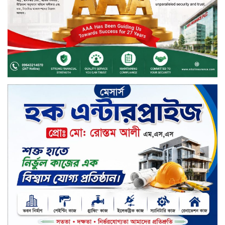
বিদায়ী সপ্তাহে লেনদেনের শীর্ষে শার্প
ইন্ডাস্ট্রিজ
চুয়াডাঙ্গায় বিএআরআই’র কৃষি গবেষণা
কেন্দ্র, মেহেরপুর এর আঞ্চলিক রিভিউ
কর্মশালা/২০২৫-২৬ অনুষ্ঠিত
মুসলিম নিকাহ রেজিস্ট্রার কল্যাণ
পরিষদের সম্মেলন অনুষ্ঠিত
দীর্ঘস্থায়ী ৭,৫০০ এমএএইচ ব্যাটারি
এবং শক্তিশালী গরিলা গ্লাস ৭আই সুরক্ষা
নিয়ে শাওমি উন্মোচন করল নতুন রেডমি
১৭
খালেদা জিয়ার গাড়ীতে হামলাকারী
রুবেলের গোত্রীয় সন্ত্রাসীদের গ্রেফতারের
দাবি