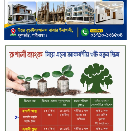
ক্যাশলেস বাংলাদেশ বিনির্মাণে
ইসলামী ব্যাংকের উদ্যোগে বাংলা
কিউআর নিয়ে বিশিষ্ট আলেমদের সঙ্গে
মতবিনিময় সভা অনুষ্ঠিত
‘শেখ হাসিনা ডিসেম্বরে ফিরলে গণহত্যার
দায় নিয়ে কারাগারে যাবেন,’ আইনমন্ত্রী
মধ্যরাতে শাহজালাল বিমানবন্দরের
বলাকা লাউঞ্জে অগ্নিকাণ্ড
নিরাপদ ও স্বল্পব্যয়ে ক্যাশলেস লেনদেন
গড়তে কাজ করছে বাংলাদেশ ব্যাংক:
গভর্নর
জীবননগর সীমান্ত দিয়ে ভারতে অবৈধ
অনুপ্রবেশের সময় ৮ বাংলাদেশি নারী