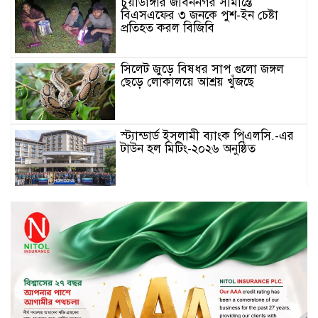
চুয়াডাঙ্গার জীবননগর সীমান্তে
বিএসএফের ৩ জনকে পুশ-ইন চেষ্টা
প্রতিহত করল বিজিবি
সিলেট জুড়ে বিষধর সাপ গুলো জঙ্গল
ছেড়ে লোকালয়ে আশ্রয় খুঁজছে
স্ট্যান্ডার্ড ইসলামী ব্যাংক পিএলসি.-এর
টাউন হল মিটিং-২০২৬ অনুষ্ঠিত
বিদায়ী সপ্তাহে দর পতনের শীর্ষে এস
আলম কোল্ড রোল্ড
বিদায়ী সপ্তাহে দর বৃদ্ধির শীর্ষে ফারইস্ট
ফাইন্যান্স