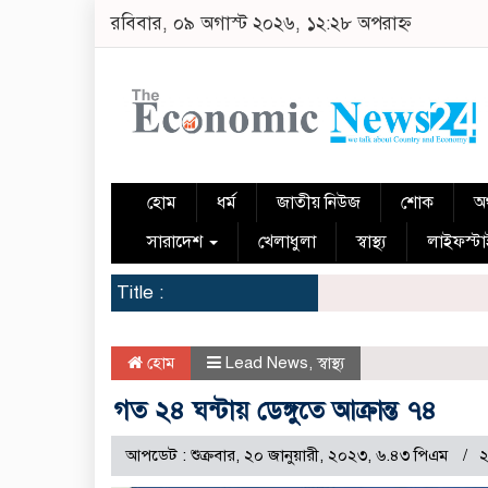
রবিবার, ০৯ অগাস্ট ২০২৬, ১২:২৮ অপরাহ্ন
হোম
ধর্ম
জাতীয় নিউজ
শোক
অর
সারাদেশ
খেলাধুলা
স্বাস্থ্য
লাইফস্ট
Title :
হোম
Lead News
,
স্বাস্থ্য
গত ২৪ ঘন্টায় ডেঙ্গুতে আক্রান্ত ৭৪
আপডেট : শুক্রবার, ২০ জানুয়ারী, ২০২৩, ৬.৪৩ পিএম
২