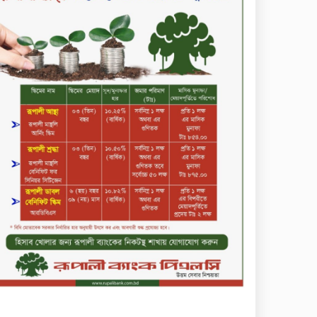
মাধবপুর গৃহবধূর ঝুলন্ত মরদেহ
উদ্ধার করছে পুলিশ
চ্যানেল আইয়ের ‘আমরাই
বাংলাদেশ’ টকশোতে সাইফুল
ইসলাম সোহেল ও চিত্রনায়ক ডিএ
তায়েব
টাঙ্গাইলে নিহত বাস মালিকদের
পরিবারকে অনুদান ও সম্মাননা
প্রদান