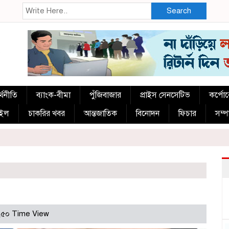
Search
্থনীতি
ব্যাংক-বীমা
পুঁজিবাজার
প্রাইস সেনসেটিভ
কর্পো
াইল
চাকরির খবর
আন্তজাতিক
বিনোদন
ফিচার
সম্
৫০ Time View