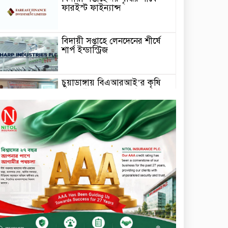
ফারইস্ট ফাইন্যান্স
বিদায়ী সপ্তাহে লেনদেনের শীর্ষে
শার্প ইন্ডাস্ট্রিজ
চুয়াডাঙ্গায় বিএআরআই’র কৃষি
গবেষণা কেন্দ্র, মেহেরপুর এর
আঞ্চলিক রিভিউ কর্মশালা/
২০২৫-২৬ অনুষ্ঠিত
মুসলিম নিকাহ রেজিস্ট্রার কল্যাণ
পরিষদের সম্মেলন অনুষ্ঠিত
দীর্ঘস্থায়ী ৭,৫০০ এমএএইচ
ব্যাটারি এবং শক্তিশালী গরিলা গ্লাস
৭আই সুরক্ষা নিয়ে শাওমি উন্মোচন
করল নতুন রেডমি ১৭
খালেদা জিয়ার গাড়ীতে
হামলাকারী রুবেলের গোত্রীয়