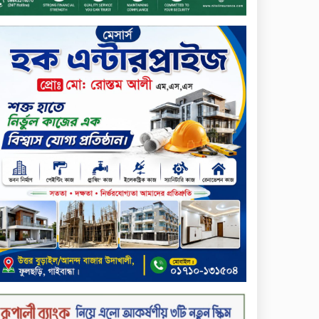
সন্ত্রাসীদের গ্রেফতারের দাবি
ক্যাশলেস বাংলাদেশ বিনির্মাণে
ইসলামী ব্যাংকের উদ্যোগে বাংলা
কিউআর নিয়ে বিশিষ্ট আলেমদের
সঙ্গে মতবিনিময় সভা অনুষ্ঠিত
‘শেখ হাসিনা ডিসেম্বরে ফিরলে
গণহত্যার দায় নিয়ে কারাগারে
যাবেন,’ আইনমন্ত্রী
মধ্যরাতে শাহজালাল
বিমানবন্দরের বলাকা লাউঞ্জে
অগ্নিকাণ্ড
নিরাপদ ও স্বল্পব্যয়ে ক্যাশলেস
লেনদেন গড়তে কাজ করছে
বাংলাদেশ ব্যাংক: গভর্নর
জীবননগর সীমান্ত দিয়ে ভারতে
অবৈধ অনুপ্রবেশের সময় ৮
বাংলাদেশি নারী আটক