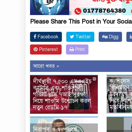
Please Share This Post in Your Socia
Facebook
Twitter
Digg
Pinterest
Print
আরো খবর »
ক্যাশলেস
দীর্ঘস্থায়ী ৭,৫০০ এমএএইচ
বিনির্মাণে
ব্যাটারি এবং শক্তিশালী
উদ্যোগে 
গরিলা গ্লাস ৭আই সুরক্ষা
নিয়ে বিশি
নিয়ে শাওমি উন্মোচন করল
মতবিনিময়
নতুন রেডমি ১৭
নিরাপদ ও স্বল্পব্যয়ে