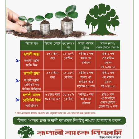
নিয়ে শাওমি উন্মোচন করল নতুন রেডমি
১৭
২০২৫-২৬ অর্থবছরে এনবিআরের রাজস্ব
আদায় ৪.১৫ লাখ কোটি টাকা
সপ্তাহের তৃতীয় কার্যদিবসে লেনদেনের
শীর্ষে একমি পেস্টিসাইড
সপ্তাহের তৃতীয় কার্যদিবসে দরবৃদ্ধির
শীর্ষে সেন্ট্রাল ইন্সুরেন্স