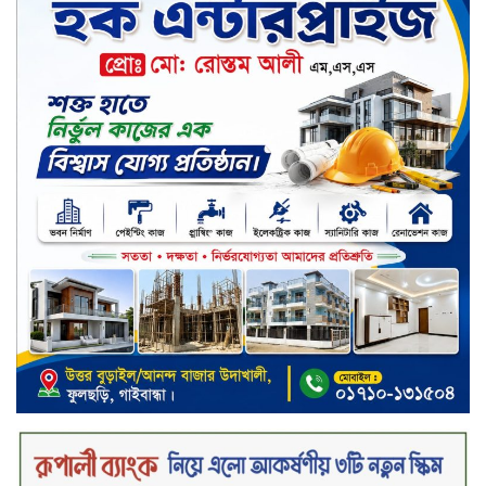
শান্তা পিনাকলে প্রিমিয়ার ব্যাংকের বোর্ড
সভা অনুষ্ঠিত
কাফরুলে মুক্তিযোদ্ধা কল্যাণ সমিতিতে
ইশতিয়াক আজিজ উলফাতের কোটি
টাকার দুর্নীতি, ফ্ল্যাট দখলের অপচেষ্টা ও
সন্ত্রাসী হামলা
ব্যাংকিং খাত স্থিতিশীল করতে ১৮ মাসের
পরিকল্পনা কেন্দ্রীয় ব্যাংকের
কারখানার উৎপাদন কার্যক্রম সম্পূর্ণ বন্ধ,
জানাল এস আলম কোল্ড রোলড স্টিলস
দীর্ঘস্থায়ী ৭,৫০০ এমএএইচ ব্যাটারি
এবং শক্তিশালী গরিলা গ্লাস ৭আই সুরক্ষা