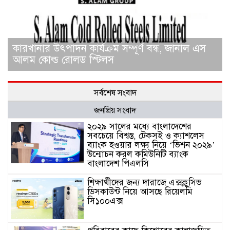
কারখানার উৎপাদন কার্যক্রম সম্পূর্ণ বন্ধ, জানাল এস
আলম কোল্ড রোলড স্টিলস
সর্বশেষ সংবাদ
জনপ্রিয় সংবাদ
২০২৯ সালের মধ্যে বাংলাদেশের
সবচেয়ে বিশ্বস্ত, টেকসই ও ক্যাশলেস
ব্যাংক হওয়ার লক্ষ্য নিয়ে ‘ভিশন ২০২৯’
উন্মোচন করল কমিউনিটি ব্যাংক
বাংলাদেশ পিএলসি
শিক্ষার্থীদের জন্য দারাজে এক্সক্লুসিভ
ডিসকাউন্ট নিয়ে আসছে রিয়েলমি
সি১০০এক্স