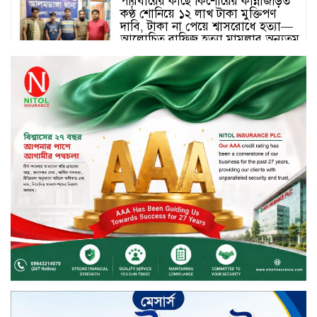
পরিবারের কাছে কিশোরের কান্নাজড়িত
কণ্ঠ শোনিয়ে ১২ লাখ টাকা মুক্তিপণ
দাবি, টাকা না পেয়ে শ্বাসরোধে হত্যা—
আলোচিত রাফিজ হত্যা মামলার অন্যতম
আসামি গাজীপুর থেকে গ্রেফতার
নড়াইলে বিএনপির ৬ নেতার
বহিষ্কারাদেশ প্রত্যাহার
দেশজুড়ে কেনাকাটায় সেরা অফার, ব্র্যান্ড
রাশ আওয়ার এবং এক্সক্লুসিভ পেমেন্ট
ডিসকাউন্ট নিয়ে এলো দারাজ ৮.৮ গ্রেট
৮ সেল
টাঙ্গাইল জেলা পরিষদের ২৩লাখ টাকার
অনুদান বিতরণ
ডিজিটাল স্ক্রিন ছেড়ে ফসলের মাঠে
শিক্ষার্থীরা; টাঙ্গাইলের মহিষমারা কলেজে
খুন্তি-কোদালে তরুণদের নতুন বিপ্লব!