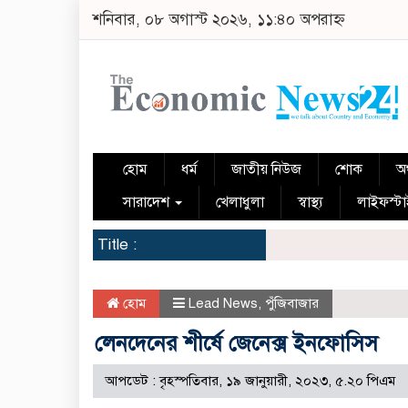
শনিবার, ০৮ অগাস্ট ২০২৬, ১১:৪০ অপরাহ্ন
হোম
ধর্ম
জাতীয় নিউজ
শোক
অর
সারাদেশ
খেলাধুলা
স্বাস্থ্য
লাইফস্ট
Title :
হোম
Lead News
,
পুঁজিবাজার
লেনদেনের শীর্ষে জেনেক্স ইনফোসিস
আপডেট : বৃহস্পতিবার, ১৯ জানুয়ারী, ২০২৩, ৫.২০ পিএম