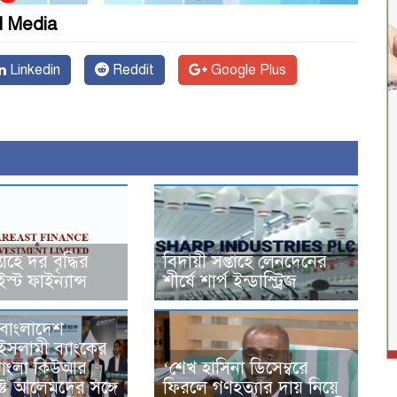
l Media
Linkedin
Reddit
Google Plus
তাহে দর বৃদ্ধির
বিদায়ী সপ্তাহে লেনদেনের
ইস্ট ফাইন্যান্স
শীর্ষে শার্প ইন্ডাস্ট্রিজ
 বাংলাদেশ
 ইসলামী ব্যাংকের
বাংলা কিউআর
‘শেখ হাসিনা ডিসেম্বরে
ষ্ট আলেমদের সঙ্গে
ফিরলে গণহত্যার দায় নিয়ে