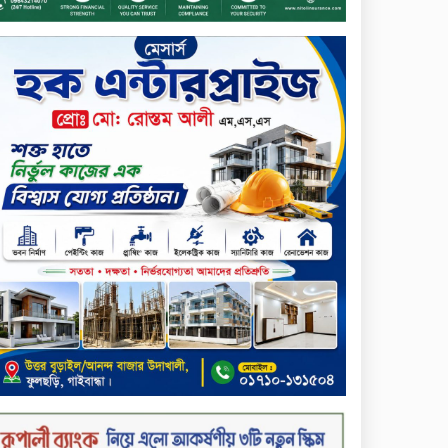
সন্ত্রাসীদের গ্রেফতারের দাবি
ক্যাশলেস বাংলাদেশ বিনির্মাণে
ইসলামী ব্যাংকের উদ্যোগে বাংলা
কিউআর নিয়ে বিশিষ্ট আলেমদের
সঙ্গে মতবিনিময় সভা অনুষ্ঠিত
‘শেখ হাসিনা ডিসেম্বরে ফিরলে
গণহত্যার দায় নিয়ে কারাগারে
যাবেন,’ আইনমন্ত্রী
মধ্যরাতে শাহজালাল
বিমানবন্দরের বলাকা লাউঞ্জে
অগ্নিকাণ্ড
নিরাপদ ও স্বল্পব্যয়ে ক্যাশলেস
লেনদেন গড়তে কাজ করছে
বাংলাদেশ ব্যাংক: গভর্নর
জীবননগর সীমান্ত দিয়ে ভারতে
অবৈধ অনুপ্রবেশের সময় ৮
বাংলাদেশি নারী আটক