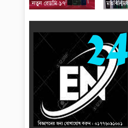
মতবিনিময়
নতুন রেডমি ১৭