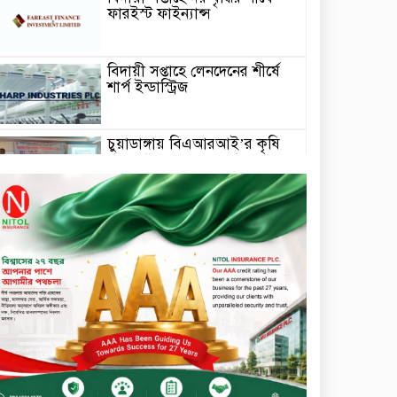
ফারইস্ট ফাইন্যান্স
বিদায়ী সপ্তাহে লেনদেনের শীর্ষে
শার্প ইন্ডাস্ট্রিজ
চুয়াডাঙ্গায় বিএআরআই’র কৃষি
গবেষণা কেন্দ্র, মেহেরপুর এর
আঞ্চলিক রিভিউ কর্মশালা/
২০২৫-২৬ অনুষ্ঠিত
মুসলিম নিকাহ রেজিস্ট্রার কল্যাণ
পরিষদের সম্মেলন অনুষ্ঠিত
দীর্ঘস্থায়ী ৭,৫০০ এমএএইচ
ব্যাটারি এবং শক্তিশালী গরিলা গ্লাস
৭আই সুরক্ষা নিয়ে শাওমি উন্মোচন
করল নতুন রেডমি ১৭
খালেদা জিয়ার গাড়ীতে
হামলাকারী রুবেলের গোত্রীয়