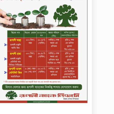
মাধবপুর গৃহবধূর ঝুলন্ত মরদেহ
উদ্ধার করছে পুলিশ
চ্যানেল আইয়ের ‘আমরাই
বাংলাদেশ’ টকশোতে সাইফুল
ইসলাম সোহেল ও চিত্রনায়ক ডিএ
তায়েব
টাঙ্গাইলে নিহত বাস মালিকদের
পরিবারকে অনুদান ও সম্মাননা
প্রদান