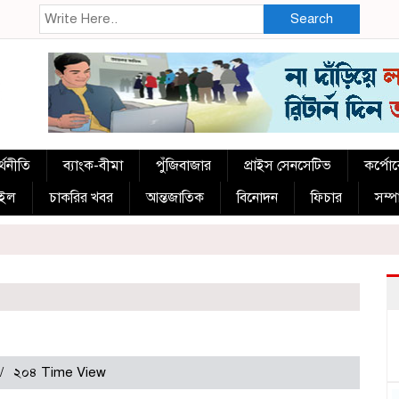
Search
্থনীতি
ব্যাংক-বীমা
পুঁজিবাজার
প্রাইস সেনসেটিভ
কর্পো
াইল
চাকরির খবর
আন্তজাতিক
বিনোদন
ফিচার
সম্
২০৪ Time View