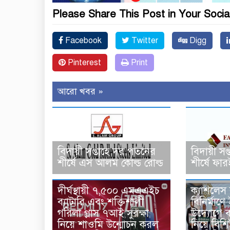
Please Share This Post in Your Socia
Facebook
Twitter
Digg
Pinterest
Print
আরো খবর »
বিদায়ী সপ্তাহে দর পতনের
বিদায়ী সপ্
শীর্ষে এস আলম কোল্ড রোল্ড
শীর্ষে ফার
ক্যাশলেস
দীর্ঘস্থায়ী ৭,৫০০ এমএএইচ
বিনির্মাণে
ব্যাটারি এবং শক্তিশালী
উদ্যোগে 
গরিলা গ্লাস ৭আই সুরক্ষা
নিয়ে বিশি
নিয়ে শাওমি উন্মোচন করল