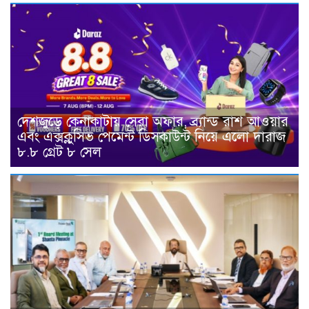
দেশজুড়ে কেনাকাটায় সেরা অফার, ব্র্যান্ড রাশ আওয়ার
এবং এক্সক্লুসিভ পেমেন্ট ডিসকাউন্ট নিয়ে এলো দারাজ
৮.৮ গ্রেট ৮ সেল