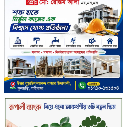
সভা অনুষ্ঠিত
কাফরুলে মুক্তিযোদ্ধা কল্যাণ সমিতিতে
ইশতিয়াক আজিজ উলফাতের কোটি
টাকার দুর্নীতি, ফ্ল্যাট দখলের অপচেষ্টা ও
সন্ত্রাসী হামলা
ব্যাংকিং খাত স্থিতিশীল করতে ১৮ মাসের
পরিকল্পনা কেন্দ্রীয় ব্যাংকের
কারখানার উৎপাদন কার্যক্রম সম্পূর্ণ বন্ধ,
জানাল এস আলম কোল্ড রোলড স্টিলস
দীর্ঘস্থায়ী ৭,৫০০ এমএএইচ ব্যাটারি
এবং শক্তিশালী গরিলা গ্লাস ৭আই সুরক্ষা
নিয়ে শাওমি উন্মোচন করল নতুন রেডমি
১৭