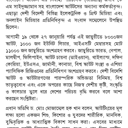
এম সাইদুজ্জামান সহ বাংলাদেশ স্কাউটসের অন্যান্য কর্মকর্তাবৃন্দ।
এছাড়া দেশী বিদেশী বিভিন্ন ইলেকট্রনিক ও প্রিন্ট মিডিয়া এবং
অনলাইন মিডিয়ার প্রতিনিধিবৃন্দ এ সংবাদ সম্মেলেনে উপস্থিত
ছিলেন।
আগামী ১৯ থেকে ২৭ জানুয়ারি পর্যন্ত এই জাম্বুরীতে ৮০০০জন
স্কাউট, ১০০০ জন ইউনিট লিডার, আইএসটি মেম্বারসহ মোট
১১০০০ জন জাম্বুরিতে অংশগ্রহণ করবে। জাম্বুরিতে ভারত, নেপাল,
মালদ্বীপ, ফিলিপাইন, স্কাউট চায়না (তাইওয়ান), থাইল্যান্ড, দক্ষিণ
কোরিয়া, ইউএসএ, জার্মানী, কানাডা, বিশ্ব স্কাউট সংস্থা ও এশিয়া
প্যাসিফিক রিজিওনের প্রতিনিধিগণ অংশগ্রহণ করবে। দেশী বিদেশি
স্কাউট ও স্কাউটারগণের পারস্পরিক অভিজ্ঞতা বিনিময়, বিশ্ব
ভাতৃত্ববোধ এবং একে অপরের কাছে নিজস্ব দেশীয় কৃষ্টি, সংস্কৃতি
ও কালচার তুলে ধরে দেশের পরিচয় বৃদ্ধি করবে বলে আশা
করছেন সংশ্লিষ্টরা।
প্রধান অতিথি ড. মোঃ মোজাম্মেল হক খান বলেন, স্কাউটিংয়ের মূল
লক্ষ্য হলো একজন শিশু, কিশোর ও যুবদের শারীরিক, মানসিক,
বুদ্ধিবৃত্তিক ও আধ্যাত্মিক বিকাশ সাধন করা। এসবের মাধ্যমে