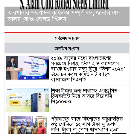
কারখানার উৎপাদন কার্যক্রম সম্পূর্ণ বন্ধ, জানাল এস
আলম কোল্ড রোলড স্টিলস
সর্বশেষ সংবাদ
জনপ্রিয় সংবাদ
২০২৯ সালের মধ্যে বাংলাদেশের
সবচেয়ে বিশ্বস্ত, টেকসই ও ক্যাশলেস
ব্যাংক হওয়ার লক্ষ্য নিয়ে ‘ভিশন ২০২৯’
উন্মোচন করল কমিউনিটি ব্যাংক
বাংলাদেশ পিএলসি
শিক্ষার্থীদের জন্য দারাজে এক্সক্লুসিভ
ডিসকাউন্ট নিয়ে আসছে রিয়েলমি
সি১০০এক্স
পরিবারের কাছে কিশোরের কান্নাজড়িত
কণ্ঠ শোনিয়ে ১২ লাখ টাকা মুক্তিপণ
দাবি, টাকা না পেয়ে শ্বাসরোধে হত্যা—