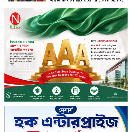
আলোচিত রাফিজ হত্যা মামলার অন্যতম
আসামি গাজীপুর থেকে গ্রেফতার
নড়াইলে বিএনপির ৬ নেতার
বহিষ্কারাদেশ প্রত্যাহার
দেশজুড়ে কেনাকাটায় সেরা অফার, ব্র্যান্ড
রাশ আওয়ার এবং এক্সক্লুসিভ পেমেন্ট
ডিসকাউন্ট নিয়ে এলো দারাজ ৮.৮ গ্রেট
৮ সেল
টাঙ্গাইল জেলা পরিষদের ২৩লাখ টাকার
অনুদান বিতরণ
ডিজিটাল স্ক্রিন ছেড়ে ফসলের মাঠে
শিক্ষার্থীরা; টাঙ্গাইলের মহিষমারা কলেজে
খুন্তি-কোদালে তরুণদের নতুন বিপ্লব!
শান্তা পিনাকলে প্রিমিয়ার ব্যাংকের বোর্ড