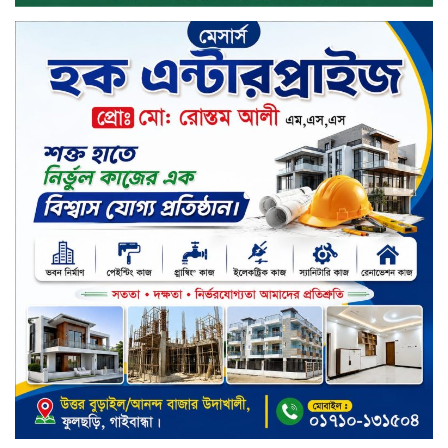
ডিজিটাল স্ক্রিন ছেড়ে ফসলের মাঠে
শিক্ষার্থীরা; টাঙ্গাইলের মহিষমারা কলেজে
খুন্তি-কোদালে তরুণদের নতুন বিপ্লব!
শান্তা পিনাকলে প্রিমিয়ার ব্যাংকের বোর্ড
সভা অনুষ্ঠিত
কাফরুলে মুক্তিযোদ্ধা কল্যাণ সমিতিতে
ইশতিয়াক আজিজ উলফাতের কোটি
টাকার দুর্নীতি, ফ্ল্যাট দখলের অপচেষ্টা ও
সন্ত্রাসী হামলা
ব্যাংকিং খাত স্থিতিশীল করতে ১৮ মাসের
পরিকল্পনা কেন্দ্রীয় ব্যাংকের
কারখানার উৎপাদন কার্যক্রম সম্পূর্ণ বন্ধ,
জানাল এস আলম কোল্ড রোলড স্টিলস