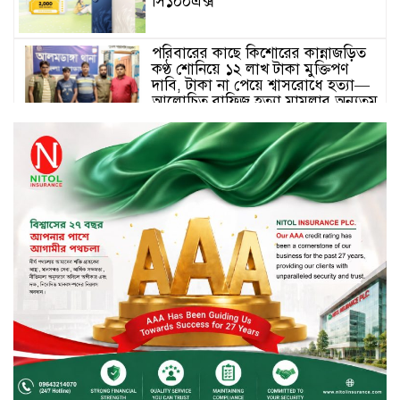
সি১০০এক্স
পরিবারের কাছে কিশোরের কান্নাজড়িত
কণ্ঠ শোনিয়ে ১২ লাখ টাকা মুক্তিপণ
দাবি, টাকা না পেয়ে শ্বাসরোধে হত্যা—
আলোচিত রাফিজ হত্যা মামলার অন্যতম
আসামি গাজীপুর থেকে গ্রেফতার
নড়াইলে বিএনপির ৬ নেতার
বহিষ্কারাদেশ প্রত্যাহার
দেশজুড়ে কেনাকাটায় সেরা অফার, ব্র্যান্ড
রাশ আওয়ার এবং এক্সক্লুসিভ পেমেন্ট
ডিসকাউন্ট নিয়ে এলো দারাজ ৮.৮ গ্রেট
৮ সেল
টাঙ্গাইল জেলা পরিষদের ২৩লাখ টাকার
অনুদান বিতরণ