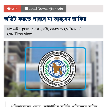
হোম
Lead News
,
পুঁজিবাজার
অডিট করতে পারবে না আহমেদ জাকির
আপডেট : বুধবার, ১৮ জানুয়ারী, ২০২৩, ৬.২০ পিএম
২৭৮ Time View
পুঁজিবাজারের কোন কোম্পানির অর্থিক প্রতিবেদন অডিট