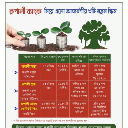
দীর্ঘস্থায়ী ৭,৫০০ এমএএইচ ব্যাটারি
এবং শক্তিশালী গরিলা গ্লাস ৭আই সুরক্ষা
নিয়ে শাওমি উন্মোচন করল নতুন রেডমি
১৭
২০২৫-২৬ অর্থবছরে এনবিআরের রাজস্ব
আদায় ৪.১৫ লাখ কোটি টাকা
সপ্তাহের তৃতীয় কার্যদিবসে লেনদেনের
শীর্ষে একমি পেস্টিসাইড
সপ্তাহের তৃতীয় কার্যদিবসে দরবৃদ্ধির
শীর্ষে সেন্ট্রাল ইন্সুরেন্স