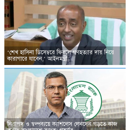
‘শেখ হাসিনা ডিসেম্বরে ফিরলে গণহত্যার দায় নিয়ে
কারাগারে যাবেন,’ আইনমন্ত্রী
নিরাপদ ও স্বল্পব্যয়ে ক্যাশলেস লেনদেন গড়তে কাজ