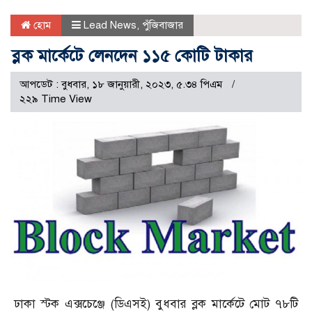
হোম
Lead News
,
পুঁজিবাজার
ব্লক মার্কেটে লেনদেন ১১৫ কোটি টাকার
আপডেট : বুধবার, ১৮ জানুয়ারী, ২০২৩, ৫.৩৪ পিএম
২২৯ Time View
ঢাকা স্টক এক্সচেঞ্জে (ডিএসই) বুধবার ব্লক মার্কেটে মোট ৭৮টি