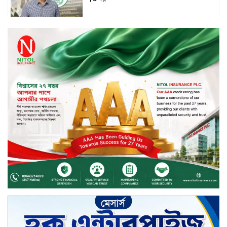
জীবননগর সীমান্ত দিয়ে ভারতে অবৈধ
অনুপ্রবেশের সময় ৮ বাংলাদেশি নারী
আটক
মাধবপুর গৃহবধূর ঝুলন্ত মরদেহ উদ্ধার
করছে পুলিশ
চ্যানেল আইয়ের ‘আমরাই বাংলাদেশ’
টকশোতে সাইফুল ইসলাম সোহেল ও
চিত্রনায়ক ডিএ তায়েব
টাঙ্গাইলে নিহত বাস মালিকদের
পরিবারকে অনুদান ও সম্মাননা প্রদান
টাঙ্গাইলে ভাষা কর্মশালা ও পুরষ্কার