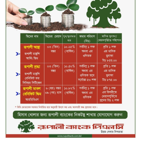
সপ্তাহের শেষ কার্যদিবসে দরবৃদ্ধির শীর্ষে
নিটল ইন্স্যুরেন্স
সিলেটের ওসমানীনগরে দুই বাসের
মুখোমুখি সংঘর্ষে ৮ জন নিহত
২০২৯ সালের মধ্যে বাংলাদেশের
সবচেয়ে বিশ্বস্ত, টেকসই ও ক্যাশলেস
ব্যাংক হওয়ার লক্ষ্য নিয়ে ‘ভিশন ২০২৯’
উন্মোচন করল কমিউনিটি ব্যাংক
বাংলাদেশ পিএলসি