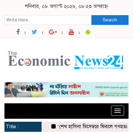
শনিবার, ০৮ অগাস্ট ২০২৬, ০৮:২৩ অপরাহ্ন
Search
Toggle
naviga
Title :
‘শেখ হাসিনা ডিসেম্বরে ফিরলে গণহত্যার দায় ন