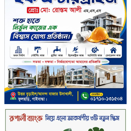
বিতরণ
সড়ক নিরাপত্তায় বিশেষ অবদান রাখায়
নিসচা বিশেষ সম্মাননা পেলেন লায়ন গনি
মিয়া বাবুল
মার্কেন্টাইল ব্যাংকের নির্বাহী কমিটির
চেয়ারম্যান হলেন আনোয়ারুল হক
সপ্তাহের শেষ কার্যদিবসে লেনদেনের
তালিকায় শীর্ষে উঠে এসেছে শার্প
ইন্ডাস্ট্রিজ
সপ্তাহের শেষ কার্যদিবসে দরপতনের
শীর্ষে সেনা ইন্স্যুরেন্স