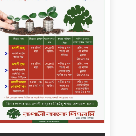
সপ্তাহের শেষ কার্যদিবসে দরবৃদ্ধির
শীর্ষে নিটল ইন্স্যুরেন্স
সিলেটের ওসমানীনগরে দুই বাসের
মুখোমুখি সংঘর্ষে ৮ জন নিহত
২০২৯ সালের মধ্যে বাংলাদেশের
সবচেয়ে বিশ্বস্ত, টেকসই ও
ক্যাশলেস ব্যাংক হওয়ার লক্ষ্য
নিয়ে ‘ভিশন ২০২৯’ উন্মোচন করল
কমিউনিটি ব্যাংক বাংলাদেশ
পিএলসি