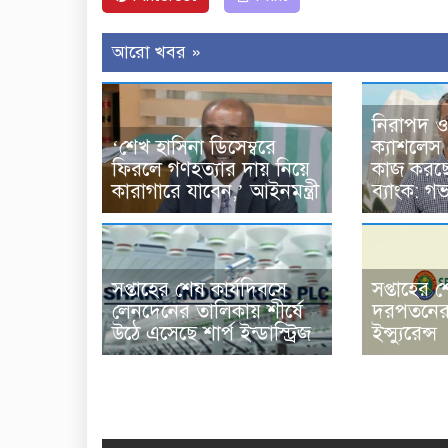
আরো খবর »
নিরাপদ ও স
‘শেখ হাসিনা ডিসেম্বরে
ক্যাশলেস
ফিরলে গণহত্যার দায় নিয়ে
কাজ করছে
কারাগারে যাবেন,’ আইনমন্ত্রী
ব্যাংক: গভ
সপ্তাহের শেষ কার্যদিবসে
সপ্তাহের 
লেনদেনের তালিকায় শীর্ষে
দরপতনের শ
উঠে এসেছে শার্প ইন্ডাস্ট্রিজ
ইন্স্যুরেন্স