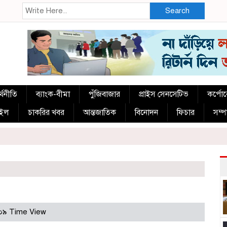
Search
্থনীতি
ব্যাংক-বীমা
পুঁজিবাজার
প্রাইস সেনসেটিভ
কর্পো
াইল
চাকরির খবর
আন্তজাতিক
বিনোদন
ফিচার
সম্
০৯ Time View