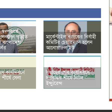
্বল্পব্যয়ে
 লেনদেন গড়তে
মার্কেন্টাইল ব্যাংকের নির্বাহী
 বাংলাদেশ
কমিটির চেয়ারম্যান হলেন
র্নর
আনোয়ারুল হক
শেষ কার্যদিবসে
সপ্তাহের শেষ কার্যদিবসে
ীর্ষে সেনা
দরবৃদ্ধির শীর্ষে নিটল
ইন্স্যুরেন্স