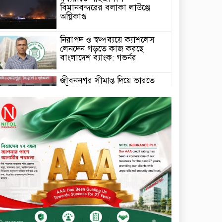
বিমানবন্দরের বলাকা লাউঞ্জে
অগ্নিকাণ্ড
নিরাপদ ও স্বল্পব্যয়ে ক্যাশলেস
লেনদেন গড়তে কাজ করছে
বাংলাদেশ ব্যাংক: গভর্নর
জীবননগর সীমান্ত দিয়ে ভারতে
অবৈধ অনুপ্রবেশের সময় ৮
বাংলাদেশি নারী আটক
মাধবপুর গৃহবধূর ঝুলন্ত মরদেহ
উদ্ধার করছে পুলিশ
চ্যানেল আইয়ের ‘আমরাই
বাংলাদেশ’ টকশোতে সাইফুল
ইসলাম সোহেল ও চিত্রনায়ক ডিএ
তায়েব
টাঙ্গাইলে নিহত বাস মালিকদের
পরিবারকে অনুদান ও সম্মাননা