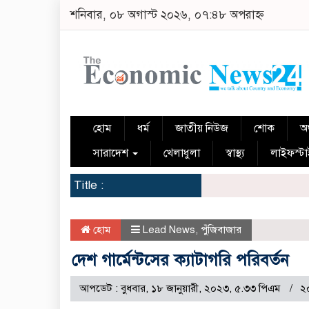
শনিবার, ০৮ অগাস্ট ২০২৬, ০৭:৪৮ অপরাহ্ন
হোম
ধর্ম
জাতীয় নিউজ
শোক
অর
সারাদেশ
খেলাধুলা
স্বাস্থ্য
লাইফস্ট
Title :
হোম
Lead News
,
পুঁজিবাজার
দেশ গার্মেন্টসের ক্যাটাগরি পরিবর্তন
আপডেট : বুধবার, ১৮ জানুয়ারী, ২০২৩, ৫.৩৩ পিএম
২