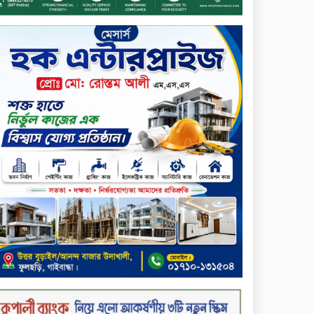
প্রদান
টাঙ্গাইলে ভাষা কর্মশালা ও পুরষ্কার
বিতরণ
সড়ক নিরাপত্তায় বিশেষ অবদান
রাখায় নিসচা বিশেষ সম্মাননা
পেলেন লায়ন গনি মিয়া বাবুল
মার্কেন্টাইল ব্যাংকের নির্বাহী
কমিটির চেয়ারম্যান হলেন
আনোয়ারুল হক
সপ্তাহের শেষ কার্যদিবসে
লেনদেনের তালিকায় শীর্ষে উঠে
এসেছে শার্প ইন্ডাস্ট্রিজ
সপ্তাহের শেষ কার্যদিবসে
দরপতনের শীর্ষে সেনা ইন্স্যুরেন্স