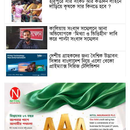
হরিপুরে সার সংকট আর কতদিন লাইনে
দাঁড়িয়ে কৃষকে সার কিনতে হবে ?
কালিয়ায় সংবাদ সম্মেলনে আনা
অভিযোগকে ‘মিথ্যা ও ভিত্তিহীন’ দাবি
করে পাল্টা সংবাদ সম্মেলন
দেশীয় গ্রাহকদের জন্য বৈশ্বিক উদ্ভাবন:
সিঙ্গার বাংলাদেশ নিয়ে এলো বেকো
প্রাইম্যাক্স সিরিজ টেলিভিশন
স্মার্টফোন ডিসপ্লেতে নতুন যুগ: ০ মিমি
বর্ডারলেস কনসেপ্ট আনল টেকনো
মাধবপুরে সিএনজি ও ট্রাকের মুখোমুখি
সংঘর্ষে নিহত দুই জন