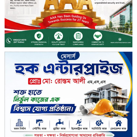
ইসলামী ব্যাংকের শরী’আহ
সুপারভাইজরি কমিটির সভা অনুষ্ঠিত
বর্ষায় মানুষের পাশে বাংলালিংক; ১০
সিটি করপোরেশনে ১২ হাজারের বেশি
রেইনকোট বিতরণ
চুয়াডাঙ্গার জীবননগর সীমান্তে
বিএসএফের ৩ জনকে পুশ-ইন চেষ্টা
প্রতিহত করল বিজিবি
সিলেট জুড়ে বিষধর সাপ গুলো জঙ্গল
ছেড়ে লোকালয়ে আশ্রয় খুঁজছে
স্ট্যান্ডার্ড ইসলামী ব্যাংক পিএলসি.-এর
টাউন হল মিটিং-২০২৬ অনুষ্ঠিত