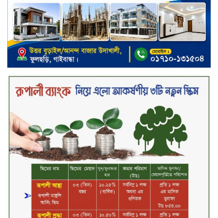
বিদায়ী সপ্তাহে দর পতনের শীর্ষে এস
আলম কোল্ড রোল্ড
বিদায়ী সপ্তাহে দর বৃদ্ধির শীর্ষে ফারইস্ট
ফাইন্যান্স
বিদায়ী সপ্তাহে লেনদেনের শীর্ষে শার্প
ইন্ডাস্ট্রিজ
চুয়াডাঙ্গায় বিএআরআই’র কৃষি গবেষণা
কেন্দ্র, মেহেরপুর এর আঞ্চলিক রিভিউ
কর্মশালা/২০২৫-২৬ অনুষ্ঠিত
মুসলিম নিকাহ রেজিস্ট্রার কল্যাণ
পরিষদের সম্মেলন অনুষ্ঠিত