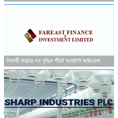
বিদায়ী সপ্তাহে দর বৃদ্ধির শীর্ষে ফারইস্ট ফাইন্যান্স