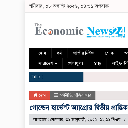
শনিবার, ০৮ অগাস্ট ২০২৬, ০৪:৩১ অপরাহ্ন
হোম
ধর্ম
জাতীয় নিউজ
শোক
অর
সারাদেশ
খেলাধুলা
স্বাস্থ্য
লাইফস্ট
Title :
হোম
অর্থনীতি
,
পুঁজিবাজার
গোল্ডেন হার্ভেস্ট অ্যাগ্রোর দ্বিতীয় প্রান্তি
আপডেট : সোমবার, ৩১ জানুয়ারী, ২০২২, ১২.১১ পিএম