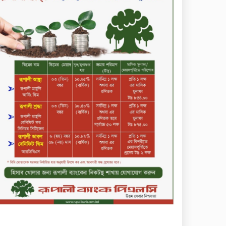
সপ্তাহের শেষ কার্যদিবসে দরবৃদ্ধির
শীর্ষে নিটল ইন্স্যুরেন্স
সিলেটের ওসমানীনগরে দুই বাসের
মুখোমুখি সংঘর্ষে ৮ জন নিহত
২০২৯ সালের মধ্যে বাংলাদেশের
সবচেয়ে বিশ্বস্ত, টেকসই ও
ক্যাশলেস ব্যাংক হওয়ার লক্ষ্য
নিয়ে ‘ভিশন ২০২৯’ উন্মোচন করল
কমিউনিটি ব্যাংক বাংলাদেশ
পিএলসি