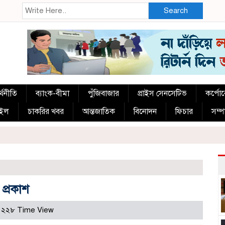
Search
্থনীতি
ব্যাংক-বীমা
পুঁজিবাজার
প্রাইস সেনসেটিভ
কর্পো
াইল
চাকরির খবর
আন্তজাতিক
বিনোদন
ফিচার
সম্
ক প্রকাশ
২২৮ Time View