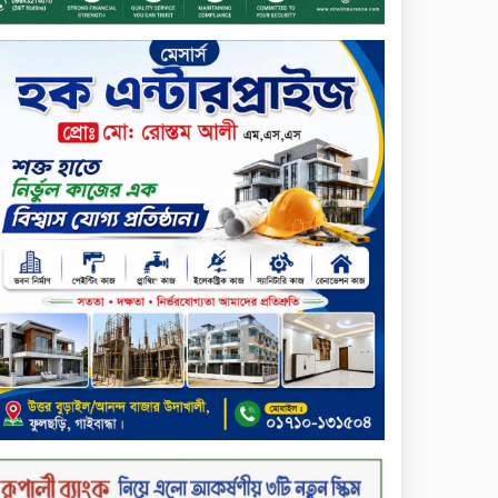
প্রদান
টাঙ্গাইলে ভাষা কর্মশালা ও পুরষ্কার
বিতরণ
সড়ক নিরাপত্তায় বিশেষ অবদান
রাখায় নিসচা বিশেষ সম্মাননা
পেলেন লায়ন গনি মিয়া বাবুল
মার্কেন্টাইল ব্যাংকের নির্বাহী
কমিটির চেয়ারম্যান হলেন
আনোয়ারুল হক
সপ্তাহের শেষ কার্যদিবসে
লেনদেনের তালিকায় শীর্ষে উঠে
এসেছে শার্প ইন্ডাস্ট্রিজ
সপ্তাহের শেষ কার্যদিবসে
দরপতনের শীর্ষে সেনা ইন্স্যুরেন্স