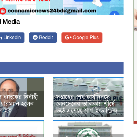
l Media
Linkedin
Reddit
Google Plus
ল ব্যাংকের নির্বাহী
সপ্তাহের শেষ কার্যদিবসে
েয়ারম্যান হলেন
লেনদেনের তালিকায় শীর্ষে
ল হক
উঠে এসেছে শার্প ইন্ডাস্ট্রিজ