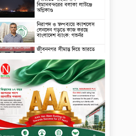
বিমানবন্দরের বলাকা লাউঞ্জে
অগ্নিকাণ্ড
নিরাপদ ও স্বল্পব্যয়ে ক্যাশলেস
লেনদেন গড়তে কাজ করছে
বাংলাদেশ ব্যাংক: গভর্নর
জীবননগর সীমান্ত দিয়ে ভারতে
অবৈধ অনুপ্রবেশের সময় ৮
বাংলাদেশি নারী আটক
মাধবপুর গৃহবধূর ঝুলন্ত মরদেহ
উদ্ধার করছে পুলিশ
চ্যানেল আইয়ের ‘আমরাই
বাংলাদেশ’ টকশোতে সাইফুল
ইসলাম সোহেল ও চিত্রনায়ক ডিএ
তায়েব
টাঙ্গাইলে নিহত বাস মালিকদের
পরিবারকে অনুদান ও সম্মাননা