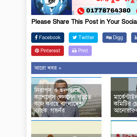
Please Share This Post in Your Socia
Facebook
Twitter
Digg
Pinterest
Print
আরো খবর »
নিরাপদ ও স্বল্পব্যয়ে
ক্যাশলেস লেনদেন গড়তে
মার্কেন্টাই
কাজ করছে বাংলাদেশ
কমিটির চ
ব্যাংক: গভর্নর
আনোয়ারু