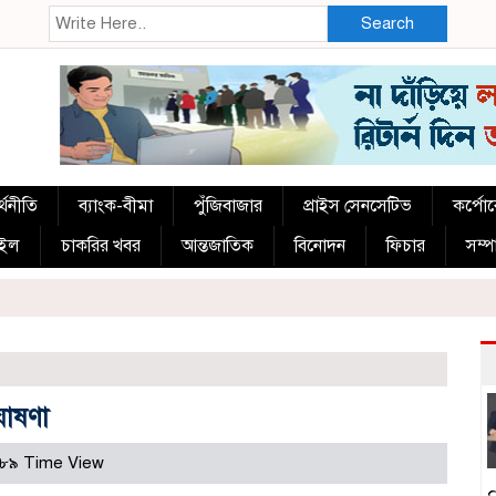
Search
্থনীতি
ব্যাংক-বীমা
পুঁজিবাজার
প্রাইস সেনসেটিভ
কর্পো
াইল
চাকরির খবর
আন্তজাতিক
বিনোদন
ফিচার
সম্
ঘোষণা
৮৯ Time View