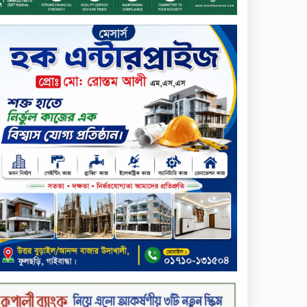
ডিজিটাল স্ক্রিন ছেড়ে ফসলের মাঠে
শিক্ষার্থীরা; টাঙ্গাইলের মহিষমারা
কলেজে খুন্তি-কোদালে তরুণদের
নতুন বিপ্লব!
শান্তা পিনাকলে প্রিমিয়ার ব্যাংকের
বোর্ড সভা অনুষ্ঠিত
কাফরুলে মুক্তিযোদ্ধা কল্যাণ
সমিতিতে ইশতিয়াক আজিজ
উলফাতের কোটি টাকার দুর্নীতি,
ফ্ল্যাট দখলের অপচেষ্টা ও সন্ত্রাসী
হামলা
ব্যাংকিং খাত স্থিতিশীল করতে ১৮
মাসের পরিকল্পনা কেন্দ্রীয়
ব্যাংকের
কারখানার উৎপাদন কার্যক্রম
সম্পূর্ণ বন্ধ, জানাল এস আলম