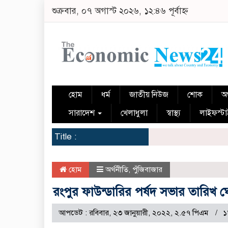
শুক্রবার, ০৭ অগাস্ট ২০২৬, ১২:৪৬ পূর্বাহ্ন
হোম
ধর্ম
জাতীয় নিউজ
শোক
অর
সারাদেশ
খেলাধুলা
স্বাস্থ্য
লাইফস্ট
Title :
হোম
অর্থনীতি
,
পুঁজিবাজার
রংপুর ফাউন্ডারির পর্ষদ সভার তারিখ 
আপডেট : রবিবার, ২৩ জানুয়ারী, ২০২২, ২.৫৭ পিএম
১