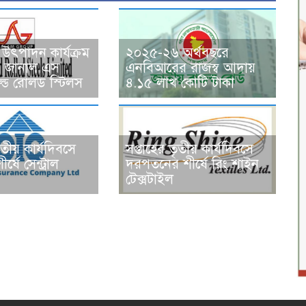
উৎপাদন কার্যক্রম
২০২৫-২৬ অর্থবছরে
ন্ধ, জানাল এস
এনবিআরের রাজস্ব আদায়
ড রোলড স্টিলস
৪.১৫ লাখ কোটি টাকা
ৃতীয় কার্যদিবসে
সপ্তাহের তৃতীয় কার্যদিবসে
র্ষে সেন্ট্রাল
দরপতনের শীর্ষে রিং শাইন
টেক্সটাইল