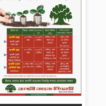
কোল্ড রোলড স্টিলস
দীর্ঘস্থায়ী ৭,৫০০ এমএএইচ
ব্যাটারি এবং শক্তিশালী গরিলা গ্লাস
৭আই সুরক্ষা নিয়ে শাওমি উন্মোচন
করল নতুন রেডমি ১৭
২০২৫-২৬ অর্থবছরে এনবিআরের
রাজস্ব আদায় ৪.১৫ লাখ কোটি
টাকা
সপ্তাহের তৃতীয় কার্যদিবসে
লেনদেনের শীর্ষে একমি
পেস্টিসাইড
সপ্তাহের তৃতীয় কার্যদিবসে
দরবৃদ্ধির শীর্ষে সেন্ট্রাল ইন্সুরেন্স