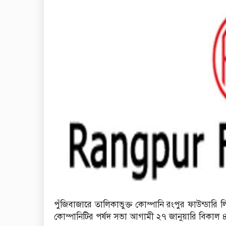
পুঁজিবাজারে তালিকাভুক্ত কোম্পানি রংপুর ফাউন্ডার
কোম্পানিটির পর্ষদ সভা আগামী ২৭ জানুয়ারি বিকাল ৪ট