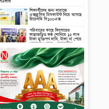
পিএলসি
শিক্ষার্থীদের জন্য দারাজে
এক্সক্লুসিভ ডিসকাউন্ট নিয়ে আসছে
রিয়েলমি সি১০০এক্স
পরিবারের কাছে কিশোরের
কান্নাজড়িত কণ্ঠ শোনিয়ে ১২ লাখ
টাকা মুক্তিপণ দাবি, টাকা না পেয়ে
শ্বাসরোধে হত্যা—আলোচিত
রাফিজ হত্যা মামলার অন্যতম
সামি গাজীপুর থেকে গ্রেফতার
নড়াইলে বিএনপির ৬ নেতার
বহিষ্কারাদেশ প্রত্যাহার
দেশজুড়ে কেনাকাটায় সেরা অফার,
ব্র্যান্ড রাশ আওয়ার এবং
এক্সক্লুসিভ পেমেন্ট ডিসকাউন্ট নিয়ে
এলো দারাজ ৮.৮ গ্রেট ৮ সেল
টাঙ্গাইল জেলা পরিষদের ২৩লাখ
টাকার অনুদান বিতরণ