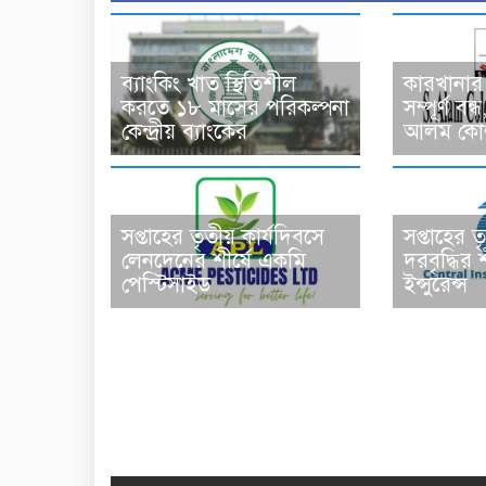
ব্যাংকিং খাত স্থিতিশীল
কারখানার 
করতে ১৮ মাসের পরিকল্পনা
সম্পূর্ণ ব
কেন্দ্রীয় ব্যাংকের
আলম কোল্
সপ্তাহের তৃতীয় কার্যদিবসে
সপ্তাহের ত
লেনদেনের শীর্ষে একমি
দরবৃদ্ধির শী
পেস্টিসাইড
ইন্সুরেন্স