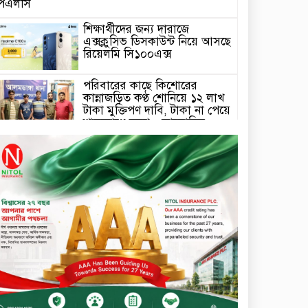
পিএলসি
শিক্ষার্থীদের জন্য দারাজে
এক্সক্লুসিভ ডিসকাউন্ট নিয়ে আসছে
রিয়েলমি সি১০০এক্স
পরিবারের কাছে কিশোরের
কান্নাজড়িত কণ্ঠ শোনিয়ে ১২ লাখ
টাকা মুক্তিপণ দাবি, টাকা না পেয়ে
শ্বাসরোধে হত্যা—আলোচিত
রাফিজ হত্যা মামলার অন্যতম
সামি গাজীপুর থেকে গ্রেফতার
নড়াইলে বিএনপির ৬ নেতার
বহিষ্কারাদেশ প্রত্যাহার
দেশজুড়ে কেনাকাটায় সেরা অফার,
ব্র্যান্ড রাশ আওয়ার এবং
এক্সক্লুসিভ পেমেন্ট ডিসকাউন্ট নিয়ে
এলো দারাজ ৮.৮ গ্রেট ৮ সেল
টাঙ্গাইল জেলা পরিষদের ২৩লাখ
টাকার অনুদান বিতরণ