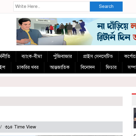
Search
্থনীতি
ব্যাংক-বীমা
পুঁজিবাজার
প্রাইস সেনসেটিভ
কর্পো
াইল
চাকরির খবর
আন্তজাতিক
বিনোদন
ফিচার
সম্
৩১৪ Time View