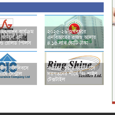
উৎপাদন কার্যক্রম
২০২৫-২৬ অর্থবছরে
ন্ধ, জানাল এস
এনবিআরের রাজস্ব আদায়
ড রোলড স্টিলস
৪.১৫ লাখ কোটি টাকা
ৃতীয় কার্যদিবসে
সপ্তাহের তৃতীয় কার্যদিবসে
র্ষে সেন্ট্রাল
দরপতনের শীর্ষে রিং শাইন
টেক্সটাইল