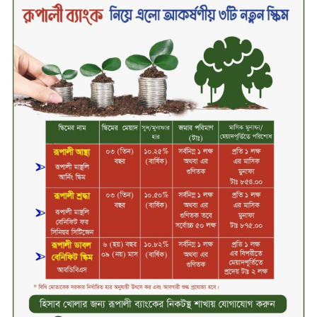
বিদায়ী সপ্তাহে লেনদেনের শীর্ষে শার্প
ইন্ডাস্ট্রিজ
চুয়াডাঙ্গায় বিএআরআই’র কৃষি গবেষণা
কেন্দ্র, মেহেরপুর এর আঞ্চলিক রিভিউ
কর্মশালা/২০২৫-২৬ অনুষ্ঠিত
মুসলিম নিকাহ রেজিস্ট্রার কল্যাণ
পরিষদের সম্মেলন অনুষ্ঠিত