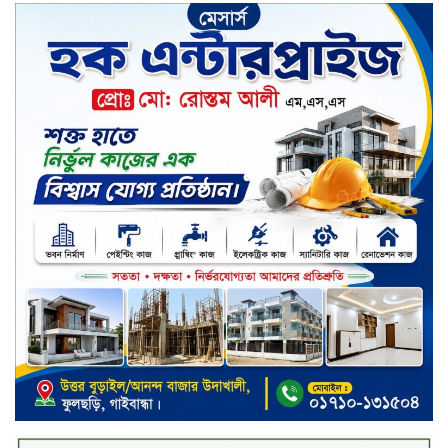
চুয়াডাঙ্গার জীবননগর সীমান্তে
বিএসএফের ৩ জনকে পুশ-ইন চেষ্টা
প্রতিহত করল বিজিবি
সিলেট জুড়ে বিষধর সাপ গুলো জঙ্গল
ছেড়ে লোকালয়ে আশ্রয় খুঁজছে
স্ট্যান্ডার্ড ইসলামী ব্যাংক পিএলসি.-এর
টাউন হল মিটিং-২০২৬ অনুষ্ঠিত
বিদায়ী সপ্তাহে দর পতনের শীর্ষে এস
আলম কোল্ড রোল্ড
বিদায়ী সপ্তাহে দর বৃদ্ধির শীর্ষে ফারইস্ট
ফাইন্যান্স