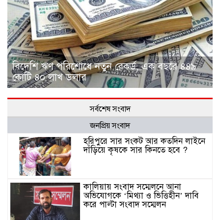
বিদেশি ঋণ পরিশোধে নতুন রেকর্ড, এক বছরে ৪৪৯
কোটি ৪০ লাখ ডলার
সর্বশেষ সংবাদ
জনপ্রিয় সংবাদ
হরিপুরে সার সংকট আর কতদিন লাইনে
দাঁড়িয়ে কৃষকে সার কিনতে হবে ?
কালিয়ায় সংবাদ সম্মেলনে আনা
অভিযোগকে ‘মিথ্যা ও ভিত্তিহীন’ দাবি
করে পাল্টা সংবাদ সম্মেলন