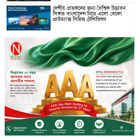
দেশীয় গ্রাহকদের জন্য বৈশ্বিক উদ্ভাবন:
সিঙ্গার বাংলাদেশ নিয়ে এলো বেকো
প্রাইম্যাক্স সিরিজ টেলিভিশন
স্মার্টফোন ডিসপ্লেতে নতুন যুগ: ০ মিমি
বর্ডারলেস কনসেপ্ট আনল টেকনো
মাধবপুরে সিএনজি ও ট্রাকের মুখোমুখি
সংঘর্ষে নিহত দুই জন
ইসলামী ব্যাংকের শরী’আহ
সুপারভাইজরি কমিটির সভা অনুষ্ঠিত
বর্ষায় মানুষের পাশে বাংলালিংক; ১০
সিটি করপোরেশনে ১২ হাজারের বেশি
রেইনকোট বিতরণ