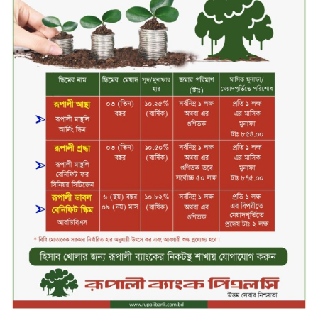
সিলেটের ওসমানীনগরে দুই বাসের
মুখোমুখি সংঘর্ষে ৮ জন নিহত
২০২৯ সালের মধ্যে বাংলাদেশের
সবচেয়ে বিশ্বস্ত, টেকসই ও ক্যাশলেস
ব্যাংক হওয়ার লক্ষ্য নিয়ে ‘ভিশন ২০২৯’
উন্মোচন করল কমিউনিটি ব্যাংক
বাংলাদেশ পিএলসি
শিক্ষার্থীদের জন্য দারাজে এক্সক্লুসিভ
ডিসকাউন্ট নিয়ে আসছে রিয়েলমি
সি১০০এক্স