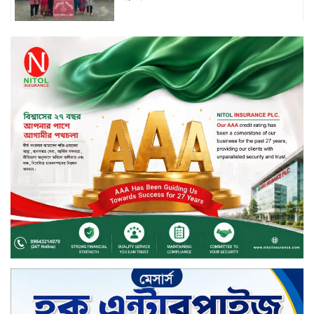
মাধবপুর গৃহবধূর ঝুলন্ত মরদেহ উদ্ধার
করছে পুলিশ
চ্যানেল আইয়ের ‘আমরাই বাংলাদেশ’
টকশোতে সাইফুল ইসলাম সোহেল ও
চিত্রনায়ক ডিএ তায়েব
টাঙ্গাইলে নিহত বাস মালিকদের
পরিবারকে অনুদান ও সম্মাননা প্রদান
টাঙ্গাইলে ভাষা কর্মশালা ও পুরষ্কার
বিতরণ
সড়ক নিরাপত্তায় বিশেষ অবদান রাখায়
নিসচা বিশেষ সম্মাননা পেলেন লায়ন গনি