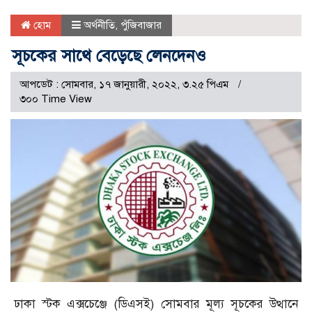
হোম
অর্থনীতি
,
পুঁজিবাজার
সূচকের সাথে বেড়েছে লেনদেনও
আপডেট : সোমবার, ১৭ জানুয়ারী, ২০২২, ৩.২৫ পিএম
৩০০ Time View
ঢাকা স্টক এক্সচেঞ্জে (ডিএসই) সোমবার মূল্য সূচকের উত্থানে