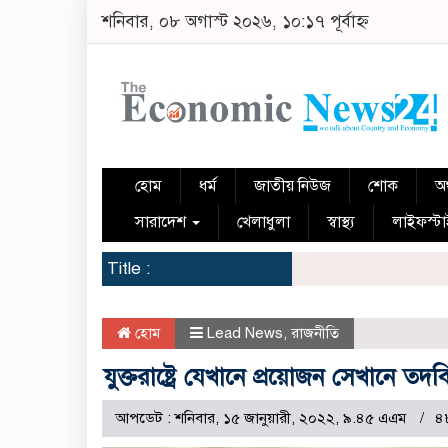
শনিবার, ০৮ অগাস্ট ২০২৬, ১০:১৭ পূর্বাহ্ন
হোম
ধর্ম
জাতীয় নিউজ
শোক
অর
সারাদেশ
খেলাধুলা
স্বাস্থ্য
লাইফস্ট
Title :
হোম
Lead News
,
রাজনীতি
যুক্তরাষ্ট্রে যেখানে প্রয়োজন সেখানে তদবির
আপডেট : শনিবার, ১৫ জানুয়ারী, ২০২২, ৯.৪৫ এএম
৪