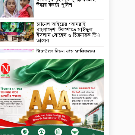
উদ্ধার করছে পুলিশ
চ্যানেল আইয়ের ‘আমরাই
বাংলাদেশ’ টকশোতে সাইফুল
ইসলাম সোহেল ও চিত্রনায়ক ডিএ
তায়েব
টাঙ্গাইলে নিহত বাস মালিকদের
পরিবারকে অনুদান ও সম্মাননা
প্রদান
টাঙ্গাইলে ভাষা কর্মশালা ও পুরষ্কার
বিতরণ
সড়ক নিরাপত্তায় বিশেষ অবদান
রাখায় নিসচা বিশেষ সম্মাননা
পেলেন লায়ন গনি মিয়া বাবুল
মার্কেন্টাইল ব্যাংকের নির্বাহী
কমিটির চেয়ারম্যান হলেন