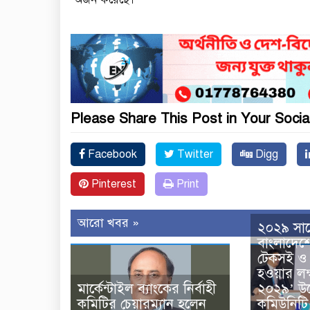
Please Share This Post in Your Socia
Facebook
Twitter
Digg
Pinterest
Print
আরো খবর »
২০২৯ সাল
বাংলাদেশের
টেকসই ও 
হওয়ার লক্
২০২৯’ উন
মার্কেন্টাইল ব্যাংকের নির্বাহী
কমিউনিটি 
কমিটির চেয়ারম্যান হলেন