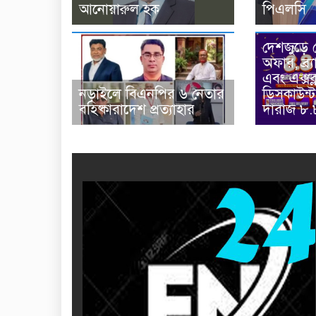
পিএলসি
আনোয়ারুল হক
দেশজুড়ে 
অফার, ব্র
এবং এক্সক্
নড়াইলে বিএনপির ৬ নেতার
ডিসকাউন্
বহিষ্কারাদেশ প্রত্যাহার
দারাজ ৮.৮