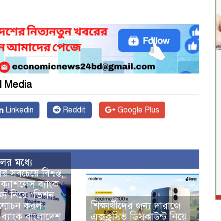
l Media
Linkedin
Reddit
Google Plus
আ
ের মধ্যে
 সবচেয়ে বিশ্বস্ত,
ক্যাশলেস ব্যাংক
ষ্য নিয়ে ‘ভিশন
্মোচন করল
শিক্ষার্থীদের জন্য দারাজে
ব্যাংক বাংলাদেশ
এক্সক্লুসিভ ডিসকাউন্ট নিয়ে