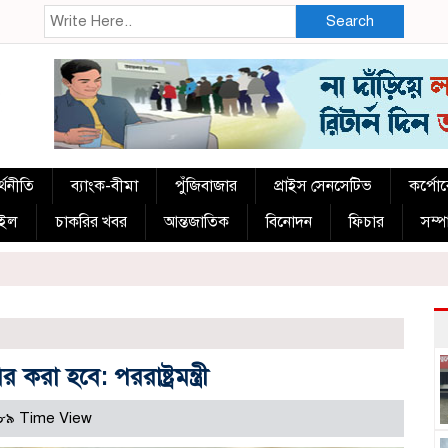
Search
্থনীতি
ব্যাংক-বীমা
পুঁজিবাজার
প্রাইস সেনসেটিভ
কর্পো
াইল
চাকরির খবর
আন্তজাতিক
বিনোদন
ফিচার
সম্
 করা হবে: পররাষ্ট্রমন্ত্রী
৮৯ Time View