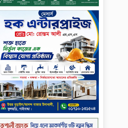
আনোয়ারুল হক
সপ্তাহের শেষ কার্যদিবসে
লেনদেনের তালিকায় শীর্ষে উঠে
এসেছে শার্প ইন্ডাস্ট্রিজ
সপ্তাহের শেষ কার্যদিবসে
দরপতনের শীর্ষে সেনা ইন্স্যুরেন্স
সপ্তাহের শেষ কার্যদিবসে দরবৃদ্ধির
শীর্ষে নিটল ইন্স্যুরেন্স
সিলেটের ওসমানীনগরে দুই বাসের
মুখোমুখি সংঘর্ষে ৮ জন নিহত
২০২৯ সালের মধ্যে বাংলাদেশের
সবচেয়ে বিশ্বস্ত, টেকসই ও
ক্যাশলেস ব্যাংক হওয়ার লক্ষ্য
নিয়ে ‘ভিশন ২০২৯’ উন্মোচন করল