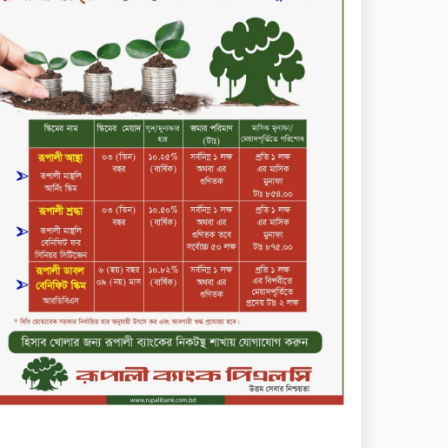
কমিউনিটি ব্যাংক বাংলাদেশ
পিএলসি
শিক্ষার্থীদের জন্য দারাজে
এক্সক্লুসিভ ডিসকাউন্ট নিয়ে আসছে
রিয়েলমি সি১০০এক্স
পরিবারের কাছে কিশোরের
কান্নাজড়িত কণ্ঠ শোনিয়ে ১২ লাখ
টাকা মুক্তিপণ দাবি, টাকা না পেয়ে
শ্বাসরোধে হত্যা—আলোচিত
রাফিজ হত্যা মামলার অন্যতম
সামি গাজীপুর থেকে গ্রেফতার
নড়াইলে বিএনপির ৬ নেতার
বহিষ্কারাদেশ প্রত্যাহার