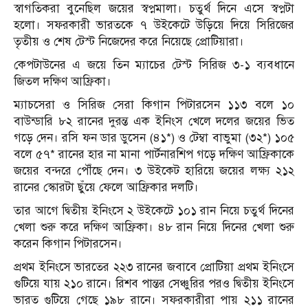
স্বাগতিকরা বুনেছিল জয়ের স্বপ্নমালা। চতুর্থ দিনে এসে স্বপ্নটা
হলো। সফরকারী ভারতকে ৭ উইকেটে উড়িয়ে দিয়ে সিরিজের
তৃতীয় ও শেষ টেস্ট নিজেদের করে নিয়েছে প্রোটিয়ারা।
কেপটাউনের এ জয়ে তিন ম্যাচের টেস্ট সিরিজ ৩-১ ব্যবধানে
জিতল দক্ষিণ আফ্রিকা।
ম্যাচসেরা ও সিরিজ সেরা কিগান পিটারসেন ১১৩ বলে ১০
বাউন্ডারি ৮২ রানের দুরন্ত এক ইনিংস খেলে দলের জয়ের ভিত
গড়ে দেন। রসি ফন ডার ডুসেন (৪১*) ও টেম্বা বাভুমা (৩২*) ১০৫
বলে ৫৭* রানের হার না মানা পার্টনারশিপ গড়ে দক্ষিণ আফ্রিকাকে
জয়ের বন্দরে পৌঁছে দেন। ৩ উইকেট হারিয়ে জয়ের লক্ষ্য ২১২
রানের স্কোরটা ছুঁয়ে ফেলে আফ্রিকার দলটি।
তার আগে দ্বিতীয় ইনিংসে ২ উইকেটে ১০১ রান নিয়ে চতুর্থ দিনের
খেলা শুরু করে দক্ষিণ আফ্রিকা। ৪৮ রান নিয়ে দিনের খেলা শুরু
করেন কিগান পিটারসেন।
প্রথম ইনিংসে ভারতের ২২৩ রানের জবাবে প্রোটিয়া প্রথম ইনিংসে
গুটিয়ে যায় ২১০ রানে। রিশব পান্তর সেঞ্চুরির পরও দ্বিতীয় ইনিংসে
ভারত গুটিয়ে গেছে ১৯৮ রানে। সফরকারীরা পায় ২১১ রানের