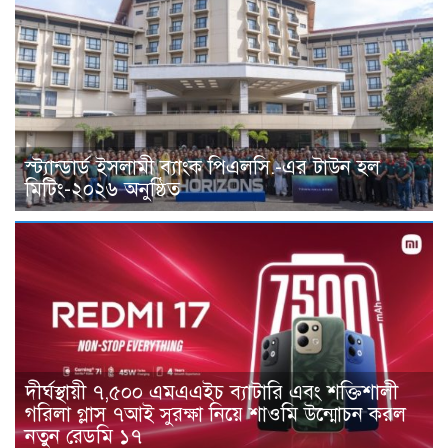
স্ট্যান্ডার্ড ইসলামী ব্যাংক পিএলসি.-এর টাউন হল
মিটিং-২০২৬ অনুষ্ঠিত
দীর্ঘস্থায়ী ৭,৫০০ এমএএইচ ব্যাটারি এবং শক্তিশালী
গরিলা গ্লাস ৭আই সুরক্ষা নিয়ে শাওমি উন্মোচন করল
নতুন রেডমি ১৭