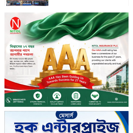
বিদায়ী সপ্তাহে দর পতনের শীর্ষে এস
আলম কোল্ড রোল্ড
বিদায়ী সপ্তাহে দর বৃদ্ধির শীর্ষে ফারইস্ট
ফাইন্যান্স
বিদায়ী সপ্তাহে লেনদেনের শীর্ষে শার্প
ইন্ডাস্ট্রিজ
চুয়াডাঙ্গায় বিএআরআই’র কৃষি গবেষণা
কেন্দ্র, মেহেরপুর এর আঞ্চলিক রিভিউ
কর্মশালা/২০২৫-২৬ অনুষ্ঠিত
মুসলিম নিকাহ রেজিস্ট্রার কল্যাণ
পরিষদের সম্মেলন অনুষ্ঠিত