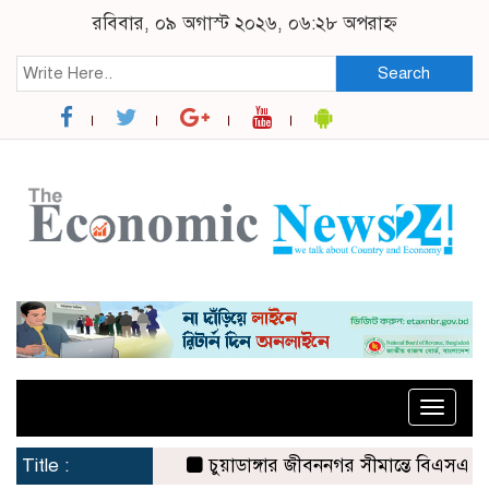
রবিবার, ০৯ অগাস্ট ২০২৬, ০৬:২৮ অপরাহ্ন
Search
Toggle
naviga
Title :
চুয়াডাঙ্গার জীবননগর সীমান্তে বিএসএফের ৩ জন