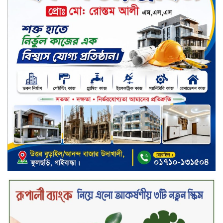
দীর্ঘস্থায়ী ৭,৫০০ এমএএইচ ব্যাটারি
এবং শক্তিশালী গরিলা গ্লাস ৭আই সুরক্ষা
নিয়ে শাওমি উন্মোচন করল নতুন রেডমি
১৭
খালেদা জিয়ার গাড়ীতে হামলাকারী
রুবেলের গোত্রীয় সন্ত্রাসীদের গ্রেফতারের
দাবি
ক্যাশলেস বাংলাদেশ বিনির্মাণে
ইসলামী ব্যাংকের উদ্যোগে বাংলা
কিউআর নিয়ে বিশিষ্ট আলেমদের সঙ্গে
মতবিনিময় সভা অনুষ্ঠিত
‘শেখ হাসিনা ডিসেম্বরে ফিরলে গণহত্যার
দায় নিয়ে কারাগারে যাবেন,’ আইনমন্ত্রী
মধ্যরাতে শাহজালাল বিমানবন্দরের