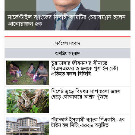
মার্কেন্টাইল ব্যাংকের নির্বাহী কমিটির চেয়ারম্যান হলেন
আনোয়ারুল হক
সর্বশেষ সংবাদ
জনপ্রিয় সংবাদ
চুয়াডাঙ্গার জীবননগর সীমান্তে
বিএসএফের ৩ জনকে পুশ-ইন চেষ্টা
প্রতিহত করল বিজিবি
সিলেট জুড়ে বিষধর সাপ গুলো জঙ্গল
ছেড়ে লোকালয়ে আশ্রয় খুঁজছে
স্ট্যান্ডার্ড ইসলামী ব্যাংক পিএলসি.-এর
টাউন হল মিটিং-২০২৬ অনুষ্ঠিত