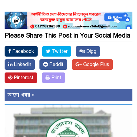
Please Share This Post in Your Social Media
Facebook
Twitter
Digg
Linkedin
Reddit
Google Plus
Pinterest
Print
আরো খবর »