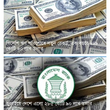
বিদেশি ঋণ পরিশোধে নতুন রেকর্ড, এক বছরে ৪৪৯
কোটি ৪০ লাখ ডলার
জুলাইয়ে দেশে এলো ২৮৫ কোটি ৯০ লাখ ডলার
রেমিট্যান্স