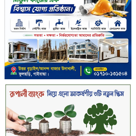
নড়াইলে বিএনপির ৬ নেতার
বহিষ্কারাদেশ প্রত্যাহার
দেশজুড়ে কেনাকাটায় সেরা অফার, ব্র্যান্ড
রাশ আওয়ার এবং এক্সক্লুসিভ পেমেন্ট
ডিসকাউন্ট নিয়ে এলো দারাজ ৮.৮ গ্রেট
৮ সেল
টাঙ্গাইল জেলা পরিষদের ২৩লাখ টাকার
অনুদান বিতরণ
ডিজিটাল স্ক্রিন ছেড়ে ফসলের মাঠে
শিক্ষার্থীরা; টাঙ্গাইলের মহিষমারা কলেজে
খুন্তি-কোদালে তরুণদের নতুন বিপ্লব!
শান্তা পিনাকলে প্রিমিয়ার ব্যাংকের বোর্ড
সভা অনুষ্ঠিত