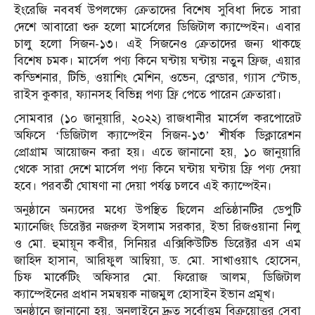
ইংরেজি নববর্ষ উপলক্ষ্যে ক্রেতাদের বিশেষ সুবিধা দিতে সারা
দেশে আবারো শুরু হলো মার্সেলের ডিজিটাল ক্যাম্পেইন। এবার
চালু হলো সিজন-১৩। এই সিজনেও ক্রেতাদের জন্য থাকছে
বিশেষ চমক। মার্সেল পণ্য কিনে ঘন্টায় ঘন্টায় নতুন ফ্রিজ, এয়ার
কন্ডিশনার, টিভি, ওয়াশিং মেশিন, ওভেন, ব্লেন্ডার, গ্যাস স্টোভ,
রাইস কুকার, ফ্যানসহ বিভিন্ন পণ্য ফ্রি পেতে পারেন ক্রেতারা।
সোমবার (১০ জানুয়ারি, ২০২২) রাজধানীর মার্সেল করপোরেট
অফিসে ‘ডিজিটাল ক্যাম্পেইন সিজন-১৩’ শীর্ষক ডিক্লারেশন
প্রোগ্রাম আয়োজন করা হয়। এতে জানানো হয়, ১০ জানুয়ারি
থেকে সারা দেশে মার্সেল পণ্য কিনে ঘন্টায় ঘন্টায় ফ্রি পণ্য দেয়া
হবে। পরবর্তী ঘোষণা না দেয়া পর্যন্ত চলবে এই ক্যাম্পেইন।
অনুষ্ঠানে অন্যদের মধ্যে উপস্থিত ছিলেন প্রতিষ্ঠানটির ডেপুটি
ম্যানেজিং ডিরেক্টর নজরুল ইসলাম সরকার, ইভা রিজওয়ানা নিলু
ও মো. হুমায়ূন কবীর, সিনিয়র এক্সিকিউটিভ ডিরেক্টর এস এম
জাহিদ হাসান, আরিফুল আম্বিয়া, ড. মো. সাখাওয়াৎ হোসেন,
চিফ মার্কেটিং অফিসার মো. ফিরোজ আলম, ডিজিটাল
ক্যাম্পেইনের প্রধান সমন্বয়ক নাজমুল হোসাইন ইভান প্রমূখ।
অনুষ্ঠানে জানানো হয়, অনলাইনে দ্রুত সর্বোত্তম বিক্রয়োত্তর সেবা