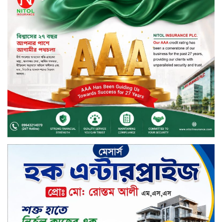
সিলেটের ওসমানীনগরে দুই বাসের
মুখোমুখি সংঘর্ষে ৮ জন নিহত
২০২৯ সালের মধ্যে বাংলাদেশের
সবচেয়ে বিশ্বস্ত, টেকসই ও ক্যাশলেস
ব্যাংক হওয়ার লক্ষ্য নিয়ে ‘ভিশন ২০২৯’
উন্মোচন করল কমিউনিটি ব্যাংক
বাংলাদেশ পিএলসি
শিক্ষার্থীদের জন্য দারাজে এক্সক্লুসিভ
ডিসকাউন্ট নিয়ে আসছে রিয়েলমি
সি১০০এক্স
পরিবারের কাছে কিশোরের কান্নাজড়িত
কণ্ঠ শোনিয়ে ১২ লাখ টাকা মুক্তিপণ
দাবি, টাকা না পেয়ে শ্বাসরোধে হত্যা—
আলোচিত রাফিজ হত্যা মামলার অন্যতম
আসামি গাজীপুর থেকে গ্রেফতার