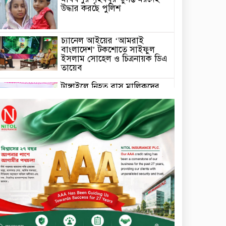
উদ্ধার করছে পুলিশ
চ্যানেল আইয়ের ‘আমরাই
বাংলাদেশ’ টকশোতে সাইফুল
ইসলাম সোহেল ও চিত্রনায়ক ডিএ
তায়েব
টাঙ্গাইলে নিহত বাস মালিকদের
পরিবারকে অনুদান ও সম্মাননা
প্রদান
টাঙ্গাইলে ভাষা কর্মশালা ও পুরষ্কার
বিতরণ
সড়ক নিরাপত্তায় বিশেষ অবদান
রাখায় নিসচা বিশেষ সম্মাননা
পেলেন লায়ন গনি মিয়া বাবুল
মার্কেন্টাইল ব্যাংকের নির্বাহী
কমিটির চেয়ারম্যান হলেন