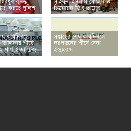
ৃহবধূর ঝুলন্ত
সাইফুল ইসলাম সোহেল ও
্ধার করছে পুলিশ
চিত্রনায়ক ডিএ তায়েব
শেষ কার্যদিবসে
সপ্তাহের শেষ কার্যদিবসে
তালিকায় শীর্ষে
দরপতনের শীর্ষে সেনা
শার্প ইন্ডাস্ট্রিজ
ইন্স্যুরেন্স