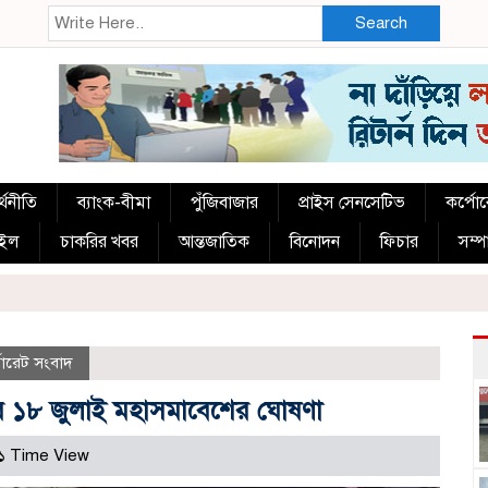
Search
্থনীতি
ব্যাংক-বীমা
পুঁজিবাজার
প্রাইস সেনসেটিভ
কর্পো
াইল
চাকরির খবর
আন্তজাতিক
বিনোদন
ফিচার
সম্
পোরেট সংবাদ
ের ১৮ জুলাই মহাসমাবেশের ঘোষণা
১ Time View