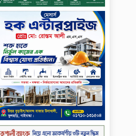
আনোয়ারুল হক
সপ্তাহের শেষ কার্যদিবসে
লেনদেনের তালিকায় শীর্ষে উঠে
এসেছে শার্প ইন্ডাস্ট্রিজ
সপ্তাহের শেষ কার্যদিবসে
দরপতনের শীর্ষে সেনা ইন্স্যুরেন্স
সপ্তাহের শেষ কার্যদিবসে দরবৃদ্ধির
শীর্ষে নিটল ইন্স্যুরেন্স
সিলেটের ওসমানীনগরে দুই বাসের
মুখোমুখি সংঘর্ষে ৮ জন নিহত
২০২৯ সালের মধ্যে বাংলাদেশের
সবচেয়ে বিশ্বস্ত, টেকসই ও
ক্যাশলেস ব্যাংক হওয়ার লক্ষ্য
নিয়ে ‘ভিশন ২০২৯’ উন্মোচন করল