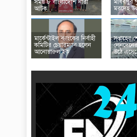
মাধবপুর গ
সময় ৮ বাংলাদেশি নারী
মরদেহ উদ
আটক
মার্কেন্টাইল ব্যাংকের নির্বাহী
সপ্তাহের 
কমিটির চেয়ারম্যান হলেন
লেনদেনের 
আনোয়ারুল হক
উঠে এসেছে 