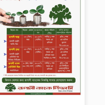
কমিউনিটি ব্যাংক বাংলাদেশ
পিএলসি
শিক্ষার্থীদের জন্য দারাজে
এক্সক্লুসিভ ডিসকাউন্ট নিয়ে আসছে
রিয়েলমি সি১০০এক্স
পরিবারের কাছে কিশোরের
কান্নাজড়িত কণ্ঠ শোনিয়ে ১২ লাখ
টাকা মুক্তিপণ দাবি, টাকা না পেয়ে
শ্বাসরোধে হত্যা—আলোচিত
রাফিজ হত্যা মামলার অন্যতম
সামি গাজীপুর থেকে গ্রেফতার
নড়াইলে বিএনপির ৬ নেতার
বহিষ্কারাদেশ প্রত্যাহার