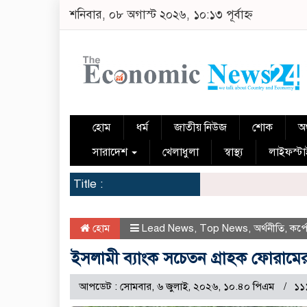
শনিবার, ০৮ অগাস্ট ২০২৬, ১০:১৩ পূর্বাহ্ন
হোম
ধর্ম
জাতীয় নিউজ
শোক
অর
সারাদেশ
খেলাধুলা
স্বাস্থ্য
লাইফস্ট
Title :
হোম
Lead News
,
Top News
,
অর্থনীতি
,
কর্
ইসলামী ব্যাংক সচেতন গ্রাহক ফোরাম
আপডেট : সোমবার, ৬ জুলাই, ২০২৬, ১০.৪০ পিএম
১১