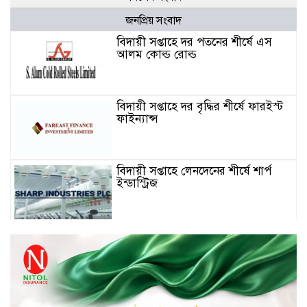
জনপ্রিয় সংবাদ
বিদায়ী সপ্তাহে দর পতনের শীর্ষে এস
আলম কোল্ড রোল্ড
বিদায়ী সপ্তাহে দর বৃদ্ধির শীর্ষে ফারইস্ট
ফাইন্যান্স
বিদায়ী সপ্তাহে লেনদেনের শীর্ষে শার্প
ইন্ডাস্ট্রিজ
চুয়াডাঙ্গায় বিএআরআই’র কৃষি গবেষণা
কেন্দ্র, মেহেরপুর এর আঞ্চলিক রিভিউ
কর্মশালা/২০২৫-২৬ অনুষ্ঠিত
মুসলিম নিকাহ রেজিস্ট্রার কল্যাণ