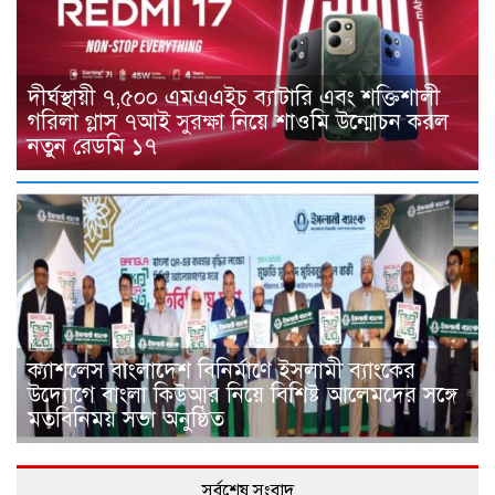
দীর্ঘস্থায়ী ৭,৫০০ এমএএইচ ব্যাটারি এবং শক্তিশালী
গরিলা গ্লাস ৭আই সুরক্ষা নিয়ে শাওমি উন্মোচন করল
নতুন রেডমি ১৭
ক্যাশলেস বাংলাদেশ বিনির্মাণে ইসলামী ব্যাংকের
উদ্যোগে বাংলা কিউআর নিয়ে বিশিষ্ট আলেমদের সঙ্গে
মতবিনিময় সভা অনুষ্ঠিত
সর্বশেষ সংবাদ