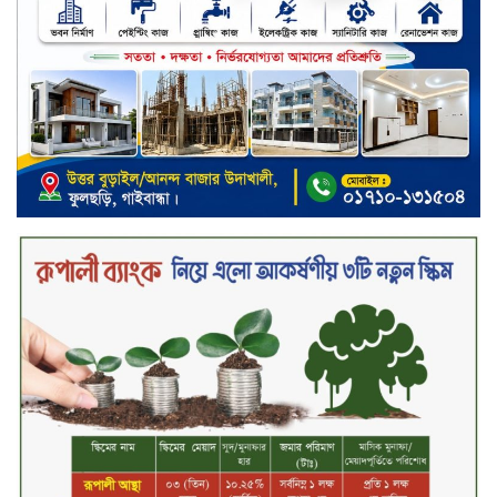
মধ্যরাতে শাহজালাল বিমানবন্দরের
বলাকা লাউঞ্জে অগ্নিকাণ্ড
নিরাপদ ও স্বল্পব্যয়ে ক্যাশলেস লেনদেন
গড়তে কাজ করছে বাংলাদেশ ব্যাংক:
গভর্নর
জীবননগর সীমান্ত দিয়ে ভারতে অবৈধ
অনুপ্রবেশের সময় ৮ বাংলাদেশি নারী
আটক
মাধবপুর গৃহবধূর ঝুলন্ত মরদেহ উদ্ধার
করছে পুলিশ
চ্যানেল আইয়ের ‘আমরাই বাংলাদেশ’
টকশোতে সাইফুল ইসলাম সোহেল ও
চিত্রনায়ক ডিএ তায়েব