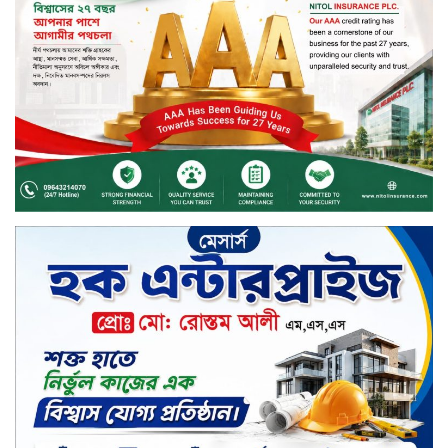
পরিষদের সম্মেলন অনুষ্ঠিত
দীর্ঘস্থায়ী ৭,৫০০ এমএএইচ ব্যাটারি
এবং শক্তিশালী গরিলা গ্লাস ৭আই সুরক্ষা
নিয়ে শাওমি উন্মোচন করল নতুন রেডমি
১৭
খালেদা জিয়ার গাড়ীতে হামলাকারী
রুবেলের গোত্রীয় সন্ত্রাসীদের গ্রেফতারের
দাবি
ক্যাশলেস বাংলাদেশ বিনির্মাণে
ইসলামী ব্যাংকের উদ্যোগে বাংলা
কিউআর নিয়ে বিশিষ্ট আলেমদের সঙ্গে
মতবিনিময় সভা অনুষ্ঠিত
‘শেখ হাসিনা ডিসেম্বরে ফিরলে গণহত্যার
দায় নিয়ে কারাগারে যাবেন,’ আইনমন্ত্রী