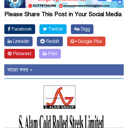
Please Share This Post in Your Social Media
Facebook
Twitter
Digg
Linkedin
Reddit
Google Plus
Pinterest
Print
আরো খবর »