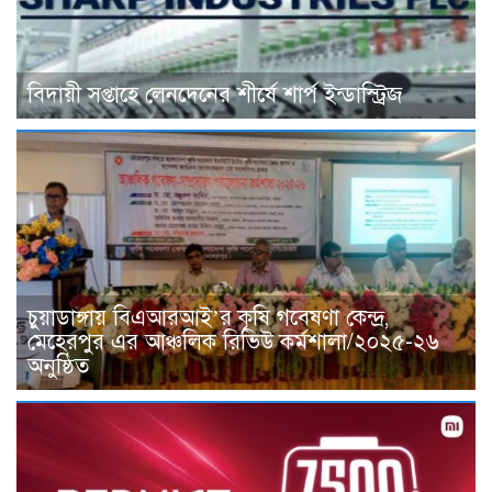
বিদায়ী সপ্তাহে লেনদেনের শীর্ষে শার্প ইন্ডাস্ট্রিজ
চুয়াডাঙ্গায় বিএআরআই’র কৃষি গবেষণা কেন্দ্র,
মেহেরপুর এর আঞ্চলিক রিভিউ কর্মশালা/২০২৫-২৬
অনুষ্ঠিত