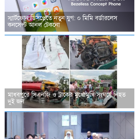
স্মার্টফোন ডিসপ্লেতে নতুন যুগ: ০ মিমি বর্ডারলেস
কনসেপ্ট আনল টেকনো
মাধবপুরে সিএনজি ও ট্রাকের মুখোমুখি সংঘর্ষে নিহত
দুই জন