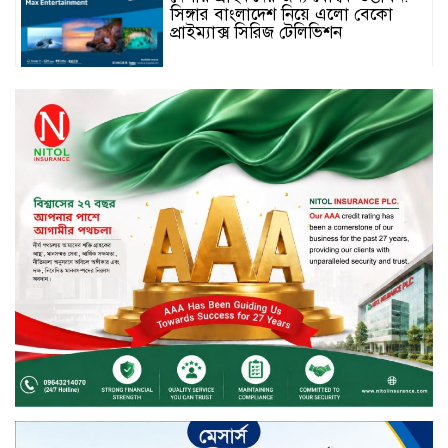
সিঙ্গার বাংলাদেশ নিয়ে এলো বেকো
প্রাইম্যাক্স সিরিজ টেলিভিশন
স্মার্টফোন ডিসপ্লেতে নতুন যুগ: ০ মিমি
বর্ডারলেস কনসেপ্ট আনল টেকনো
মাধবপুরে সিএনজি ও ট্রাকের মুখোমুখি
সংঘর্ষে নিহত দুই জন
ইসলামী ব্যাংকের শরী’আহ
সুপারভাইজরি কমিটির সভা অনুষ্ঠিত
বর্ষায় মানুষের পাশে বাংলালিংক; ১০
সিটি করপোরেশনে ১২ হাজারের বেশি
রেইনকোট বিতরণ