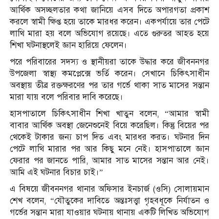
আর্থিক অসচ্ছলতার কথা জানিয়ে এসব দিতে অপারগতা প্রকাশ
করলে স্বামী ক্ষিপ্ত হয়ে তাকে মারধর করেন। একপর্যায়ে তার পেটে
লাথি মারা হয় বলে অভিযোগ রয়েছে। এতে গুরুতর আহত হয়ে
শিখা ঘটনাস্থলেই জ্ঞান হারিয়ে ফেলেন।
পরে পরিবারের সদস্য ও স্থানীয়রা তাকে উদ্ধার করে জীবননগর
উপজেলা স্বাস্থ্য কমপ্লেক্সে ভর্তি করেন। সেখানে চিকিৎসাধীন
অবস্থায় তীব্র রক্তক্ষরণের পর তার গর্ভে থাকা সাত মাসের সন্তান
মারা যায় বলে পরিবার দাবি করেছে।
হাসপাতালে চিকিৎসাধীন শিখা খাতুন বলেন, “আমার স্বামী
বাবার আর্থিক অবস্থা জেনেশুনেই বিয়ে করেছিল। কিন্তু বিয়ের পর
থেকেই টাকার জন্য চাপ দিত এবং মারধর করত। ঘটনার দিন
পেটে লাথি মারার পর আর কিছু মনে নেই। হাসপাতালে জ্ঞান
ফেরার পর জানতে পারি, আমার সাত মাসের সন্তান আর নেই।
আমি এই ঘটনার বিচার চাই।”
এ বিষয়ে জীবননগর থানার অফিসার ইনচার্জ (ওসি) সোলায়মান
শেখ বলেন, “যৌতুকের দাবিতে অন্তঃসত্ত্বা গৃহবধূকে নির্যাতন ও
গর্ভের সন্তান মারা যাওয়ার ঘটনায় থানায় একটি লিখিত অভিযোগ