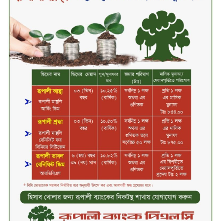
বিদায়ী সপ্তাহে লেনদেনের শীর্ষে শার্প
ইন্ডাস্ট্রিজ
চুয়াডাঙ্গায় বিএআরআই’র কৃষি গবেষণা
কেন্দ্র, মেহেরপুর এর আঞ্চলিক রিভিউ
কর্মশালা/২০২৫-২৬ অনুষ্ঠিত
মুসলিম নিকাহ রেজিস্ট্রার কল্যাণ
পরিষদের সম্মেলন অনুষ্ঠিত