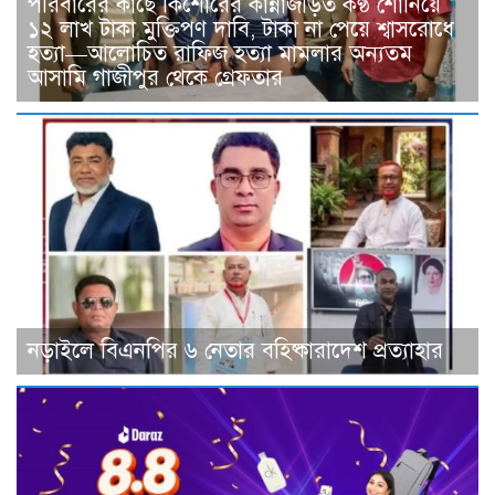
পরিবারের কাছে কিশোরের কান্নাজড়িত কণ্ঠ শোনিয়ে
১২ লাখ টাকা মুক্তিপণ দাবি, টাকা না পেয়ে শ্বাসরোধে
হত্যা—আলোচিত রাফিজ হত্যা মামলার অন্যতম
আসামি গাজীপুর থেকে গ্রেফতার
নড়াইলে বিএনপির ৬ নেতার বহিষ্কারাদেশ প্রত্যাহার