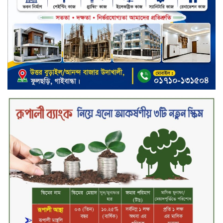
ব্যাংকিং খাত স্থিতিশীল করতে ১৮ মাসের
পরিকল্পনা কেন্দ্রীয় ব্যাংকের
কারখানার উৎপাদন কার্যক্রম সম্পূর্ণ বন্ধ,
জানাল এস আলম কোল্ড রোলড স্টিলস
দীর্ঘস্থায়ী ৭,৫০০ এমএএইচ ব্যাটারি
এবং শক্তিশালী গরিলা গ্লাস ৭আই সুরক্ষা
নিয়ে শাওমি উন্মোচন করল নতুন রেডমি
১৭
২০২৫-২৬ অর্থবছরে এনবিআরের রাজস্ব
আদায় ৪.১৫ লাখ কোটি টাকা
সপ্তাহের তৃতীয় কার্যদিবসে লেনদেনের
শীর্ষে একমি পেস্টিসাইড