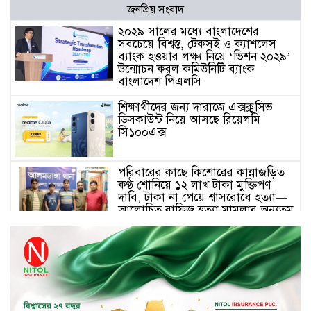
জনপ্রিয় সংবাদ
২০২৯ সালের মধ্যে বাংলাদেশের
সবচেয়ে বিশ্বস্ত, টেকসই ও ক্যাশলেস
ব্যাংক হওয়ার লক্ষ্য নিয়ে ‘ভিশন ২০২৯’
উন্মোচন করল কমিউনিটি ব্যাংক
বাংলাদেশ পিএলসি
শিক্ষার্থীদের জন্য দারাজে এক্সক্লুসিভ
ডিসকাউন্ট নিয়ে আসছে রিয়েলমি
সি১০০এক্স
পরিবারের কাছে কিশোরের কান্নাজড়িত
কণ্ঠ শোনিয়ে ১২ লাখ টাকা মুক্তিপণ
দাবি, টাকা না পেয়ে শ্বাসরোধে হত্যা—
আলোচিত রাফিজ হত্যা মামলার অন্যতম
আসামি গাজীপুর থেকে গ্রেফতার
নড়াইলে বিএনপির ৬ নেতার
বহিষ্কারাদেশ প্রত্যাহার