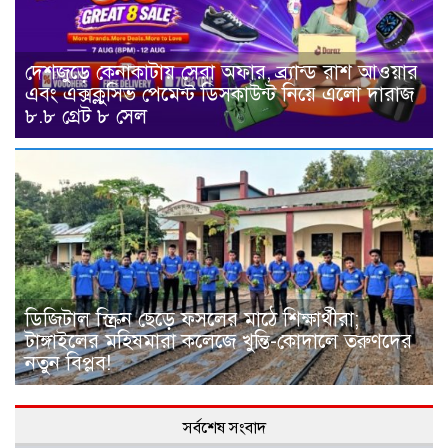
দেশজুড়ে কেনাকাটায় সেরা অফার, ব্র্যান্ড রাশ আওয়ার
এবং এক্সক্লুসিভ পেমেন্ট ডিসকাউন্ট নিয়ে এলো দারাজ
৮.৮ গ্রেট ৮ সেল
ডিজিটাল স্ক্রিন ছেড়ে ফসলের মাঠে শিক্ষার্থীরা;
টাঙ্গাইলের মহিষমারা কলেজে খুন্তি-কোদালে তরুণদের
নতুন বিপ্লব!
সর্বশেষ সংবাদ