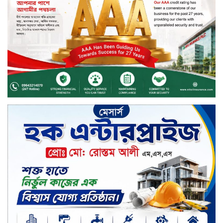
দেশজুড়ে কেনাকাটায় সেরা অফার, ব্র্যান্ড
রাশ আওয়ার এবং এক্সক্লুসিভ পেমেন্ট
ডিসকাউন্ট নিয়ে এলো দারাজ ৮.৮ গ্রেট
৮ সেল
টাঙ্গাইল জেলা পরিষদের ২৩লাখ টাকার
অনুদান বিতরণ
ডিজিটাল স্ক্রিন ছেড়ে ফসলের মাঠে
শিক্ষার্থীরা; টাঙ্গাইলের মহিষমারা কলেজে
খুন্তি-কোদালে তরুণদের নতুন বিপ্লব!
শান্তা পিনাকলে প্রিমিয়ার ব্যাংকের বোর্ড
সভা অনুষ্ঠিত
কাফরুলে মুক্তিযোদ্ধা কল্যাণ সমিতিতে
ইশতিয়াক আজিজ উলফাতের কোটি
টাকার দুর্নীতি, ফ্ল্যাট দখলের অপচেষ্টা ও
সন্ত্রাসী হামলা