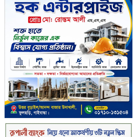
চুয়াডাঙ্গার জীবননগর সীমান্তে
বিএসএফের ৩ জনকে পুশ-ইন চেষ্টা
প্রতিহত করল বিজিবি
সিলেট জুড়ে বিষধর সাপ গুলো জঙ্গল
ছেড়ে লোকালয়ে আশ্রয় খুঁজছে
স্ট্যান্ডার্ড ইসলামী ব্যাংক পিএলসি.-এর
টাউন হল মিটিং-২০২৬ অনুষ্ঠিত
বিদায়ী সপ্তাহে দর পতনের শীর্ষে এস
আলম কোল্ড রোল্ড
বিদায়ী সপ্তাহে দর বৃদ্ধির শীর্ষে ফারইস্ট
ফাইন্যান্স