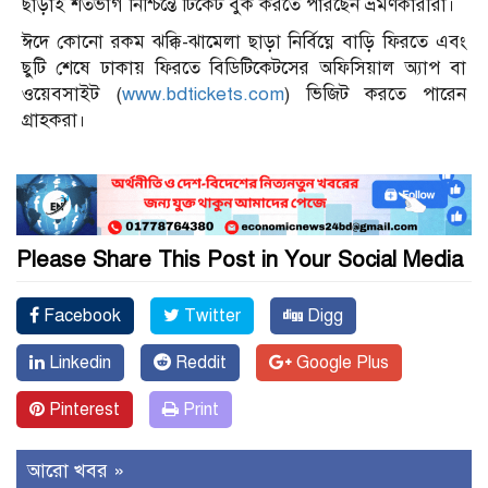
ছাড়াই শতভাগ নিশ্চিন্তে টিকেট বুক করতে পারছেন ভ্রমণকারীরা।
ঈদে কোনো রকম ঝক্কি-ঝামেলা ছাড়া নির্বিঘ্নে বাড়ি ফিরতে এবং
ছুটি শেষে ঢাকায় ফিরতে বিডিটিকেটসের অফিসিয়াল অ্যাপ বা
ওয়েবসাইট (
www.bdtickets.com
) ভিজিট করতে পারেন
গ্রাহকরা।
Please Share This Post in Your Social Media
Facebook
Twitter
Digg
Linkedin
Reddit
Google Plus
Pinterest
Print
আরো খবর »