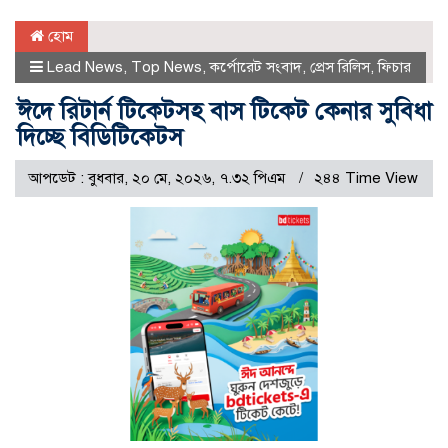
হোম
Lead News
,
Top News
,
কর্পোরেট সংবাদ
,
প্রেস রিলিস
,
ফিচার
ঈদে রিটার্ন টিকেটসহ বাস টিকেট কেনার সুবিধা
দিচ্ছে বিডিটিকেটস
আপডেট : বুধবার, ২০ মে, ২০২৬, ৭.৩২ পিএম
২৪৪ Time View