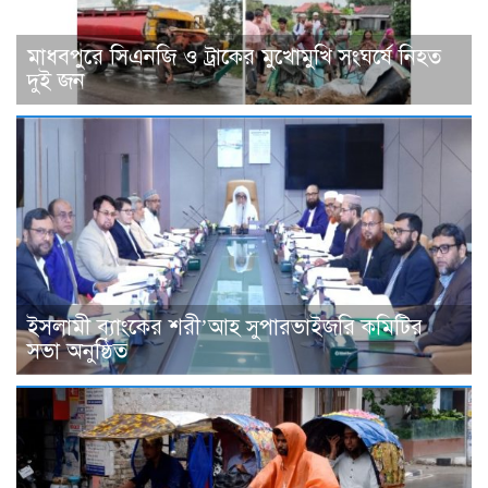
মাধবপুরে সিএনজি ও ট্রাকের মুখোমুখি সংঘর্ষে নিহত
দুই জন
ইসলামী ব্যাংকের শরী’আহ সুপারভাইজরি কমিটির
সভা অনুষ্ঠিত