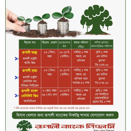
বিদায়ী সপ্তাহে লেনদেনের শীর্ষে শার্প
ইন্ডাস্ট্রিজ
চুয়াডাঙ্গায় বিএআরআই’র কৃষি গবেষণা
কেন্দ্র, মেহেরপুর এর আঞ্চলিক রিভিউ
কর্মশালা/২০২৫-২৬ অনুষ্ঠিত
মুসলিম নিকাহ রেজিস্ট্রার কল্যাণ
পরিষদের সম্মেলন অনুষ্ঠিত