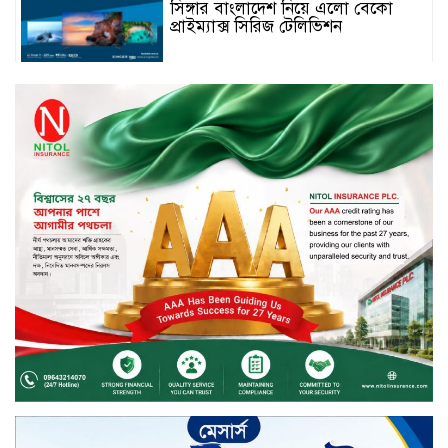
সিঙ্গার বাংলাদেশ নিয়ে এলো বেকো
প্রাইম্যাক্স সিরিজ টেলিভিশন
স্মার্টফোন ডিসপ্লেতে নতুন যুগ: ০ মিমি
বর্ডারলেস কনসেপ্ট আনল টেকনো
মাধবপুরে সিএনজি ও ট্রাকের মুখোমুখি
সংঘর্ষে নিহত দুই জন
ইসলামী ব্যাংকের শরী’আহ
সুপারভাইজরি কমিটির সভা অনুষ্ঠিত
বর্ষায় মানুষের পাশে বাংলালিংক; ১০
সিটি করপোরেশনে ১২ হাজারের বেশি
রেইনকোট বিতরণ