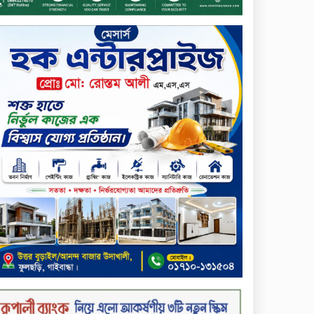
আনোয়ারুল হক
সপ্তাহের শেষ কার্যদিবসে
লেনদেনের তালিকায় শীর্ষে উঠে
এসেছে শার্প ইন্ডাস্ট্রিজ
সপ্তাহের শেষ কার্যদিবসে
দরপতনের শীর্ষে সেনা ইন্স্যুরেন্স
সপ্তাহের শেষ কার্যদিবসে দরবৃদ্ধির
শীর্ষে নিটল ইন্স্যুরেন্স
সিলেটের ওসমানীনগরে দুই বাসের
মুখোমুখি সংঘর্ষে ৮ জন নিহত
২০২৯ সালের মধ্যে বাংলাদেশের
সবচেয়ে বিশ্বস্ত, টেকসই ও
ক্যাশলেস ব্যাংক হওয়ার লক্ষ্য
নিয়ে ‘ভিশন ২০২৯’ উন্মোচন করল