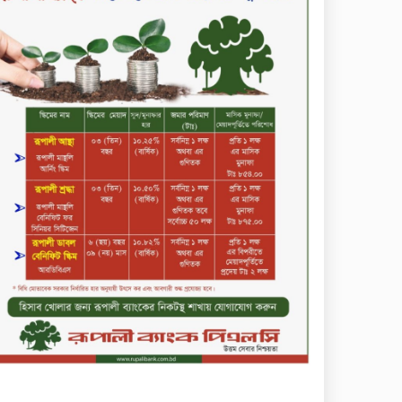
কমিউনিটি ব্যাংক বাংলাদেশ
পিএলসি
শিক্ষার্থীদের জন্য দারাজে
এক্সক্লুসিভ ডিসকাউন্ট নিয়ে আসছে
রিয়েলমি সি১০০এক্স
পরিবারের কাছে কিশোরের
কান্নাজড়িত কণ্ঠ শোনিয়ে ১২ লাখ
টাকা মুক্তিপণ দাবি, টাকা না পেয়ে
শ্বাসরোধে হত্যা—আলোচিত
রাফিজ হত্যা মামলার অন্যতম
সামি গাজীপুর থেকে গ্রেফতার
নড়াইলে বিএনপির ৬ নেতার
বহিষ্কারাদেশ প্রত্যাহার