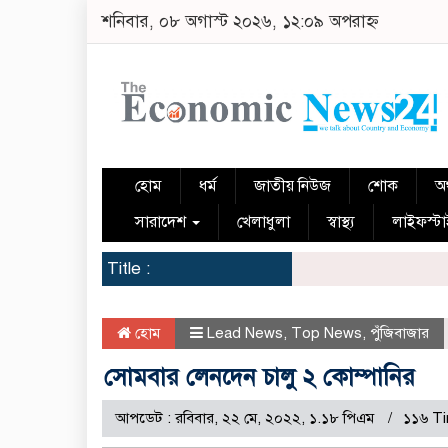
শনিবার, ০৮ অগাস্ট ২০২৬, ১২:০৯ অপরাহ্ন
হোম
ধর্ম
জাতীয় নিউজ
শোক
অর
সারাদেশ
খেলাধুলা
স্বাস্থ্য
লাইফস্ট
Title :
হোম
Lead News
,
Top News
,
পুঁজিবাজার
সোমবার লেনদেন চালু ২ কোম্পানির
আপডেট : রবিবার, ২২ মে, ২০২২, ১.১৮ পিএম
১১৬ T