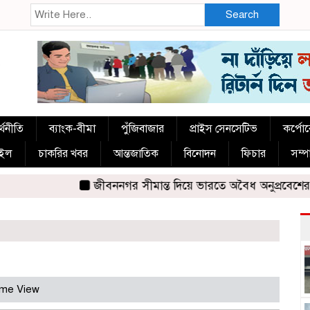
Search
্থনীতি
ব্যাংক-বীমা
পুঁজিবাজার
প্রাইস সেনসেটিভ
কর্পো
াইল
চাকরির খবর
আন্তজাতিক
বিনোদন
ফিচার
সম্
জীবননগর সীমান্ত দিয়ে ভারতে অবৈধ অনুপ্রবেশের সময়
ime View