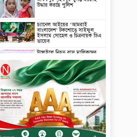
উদ্ধার করছে পুলিশ
চ্যানেল আইয়ের ‘আমরাই
বাংলাদেশ’ টকশোতে সাইফুল
ইসলাম সোহেল ও চিত্রনায়ক ডিএ
তায়েব
টাঙ্গাইলে নিহত বাস মালিকদের
পরিবারকে অনুদান ও সম্মাননা
প্রদান
টাঙ্গাইলে ভাষা কর্মশালা ও পুরষ্কার
বিতরণ
সড়ক নিরাপত্তায় বিশেষ অবদান
রাখায় নিসচা বিশেষ সম্মাননা
পেলেন লায়ন গনি মিয়া বাবুল
মার্কেন্টাইল ব্যাংকের নির্বাহী
কমিটির চেয়ারম্যান হলেন