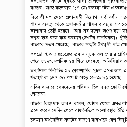
অর্থনৈতিক সঙ্কটে ধুঁকতে থাকা শ্রীলংকার পুঁজিবাজ
বাজার। আজ মঙ্গলবার (১৭ মে) কলম্বো স্টক এক্সচেঞ্জ
বিরোধী দল থেকে প্রধানমন্ত্রী নিয়োগ, সর্ব দলীয় 
শাসন ব্যবস্থা থেকে প্রধানমন্ত্রীর শাসন ব্যবস্থায় র
আশাবাদ তৈরি হয়েছে। আর সব দলের অংশগ্রহণে সর
সম্ভব হবে বলে মনে করছেন দেশটির নাগরিকরা। পুঁজ
বাজারে পতন থেমেছে। বাজার কিছুটা উর্ধমুখী গতি পেয
কলম্বো স্টক এক্সচেঞ্জের প্রধান সূচক অল শেয়ার প্র
পেয়ে ৮৪৫৭ দশমিক ৬৫ গিয়ে থেমেছে। অফিসিয়াল ডাট
অন্যদিকে নির্বাচিত ২০ কোম্পানির সূচক এসএন্ডপ
শতাংশ বা ১৪৭.৫০ পয়েন্ট বেড়ে ২৮০৯.৮১ হয়েছে।
এদিন বাজারে লেনদেনের পরিমাণ ছিল ২৭৫ কোটি রুপি। 
লেনদেন।
বাজার বিশ্লেষক আরও বলেন, যেদিন থেকে এসএলপিপির দ
গ্রহণ করেন সেদিন থেকে রাজনৈতিক অচলাবস্থার ইতি ঘ
চলমান অর্থনৈতিক সঙ্কটের কারণে মাঝখানে বেশ কিছুদিন