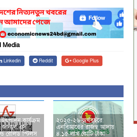
l Media
Linkedin
Reddit
Google Plus
উৎপাদন কার্যক্রম
২০২৫-২৬ অর্থবছরে
ন্ধ, জানাল এস
এনবিআরের রাজস্ব আদায়
ড রোলড স্টিলস
৪.১৫ লাখ কোটি টাকা