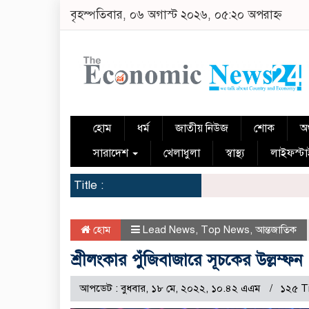
বৃহস্পতিবার, ০৬ অগাস্ট ২০২৬, ০৫:২০ অপরাহ্ন
হোম
ধর্ম
জাতীয় নিউজ
শোক
অর
সারাদেশ
খেলাধুলা
স্বাস্থ্য
লাইফস্ট
Title :
হোম
Lead News
,
Top News
,
আন্তজাতিক
শ্রীলংকার পুঁজিবাজারে সূচকের উল্লম্ফন
আপডেট : বুধবার, ১৮ মে, ২০২২, ১০.৪২ এএম
১২৫ T