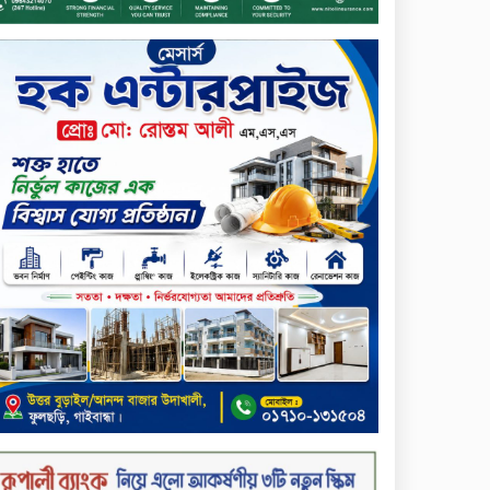
দরবৃদ্ধির শীর্ষে সেন্ট্রাল ইন্সুরেন্স
সপ্তাহের তৃতীয় কার্যদিবসে
দরপতনের শীর্ষে রিং শাইন
টেক্সটাইল
টাঙ্গাইলে জুলাই গণঅভ্যুত্থান দিবস
পালিত
জাতিসংঘের হিসাব ও সরকারি
গেজেটের বাইরে থাকা ৫৬৪
নিহতের পরিচয় প্রকাশের দাবি
বিসিআরএসের
চুয়াডাঙ্গায় পুষ্পস্তবক অর্পণ ও
আলোচনা সভার মধ্য দিয়ে জুলাই
গণঅভ্যুত্থান দিবস পালিত
৮ ব্র্যান্ডের ফর্সাকারী ক্রিমে
বিপজ্জনক মাত্রায় মার্কারি, সতর্ক