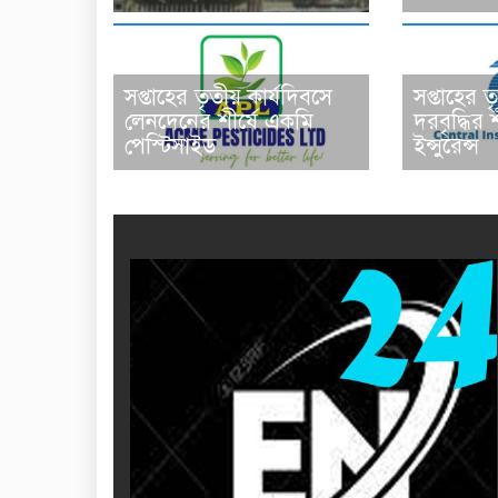
সপ্তাহের তৃতীয় কার্যদিবসে
সপ্তাহের ত
লেনদেনের শীর্ষে একমি
দরবৃদ্ধির শী
পেস্টিসাইড
ইন্সুরেন্স