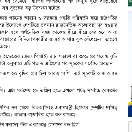
ারে ধস থেমেছে। ব্যাপক দরপতনের পর কিছুটা ঘুরে দাঁড়িয়েছে
ে সব সূচকের বড় উল্লম্ফন ঘটেছে।
সরকার গঠনের আহ্বান ও সরকার পদ্ধতি পরিবর্তন করে রাষ্ট্রপতির
ূপান্তরের উদ্যোগে দেশটিতে চলমান রাজনৈতিক অচলাবস্থা দূর হওয়ার
কার হলে অর্থনৈতিক সঙ্কট থেকেও ধীরে ধীরে বের হয়ে আসা
িবাজারের বিনিয়োগকারীরাও এই আশায় বুক বেঁধেছেন। তাতেই
়েছে।
াইস ইন্ডেক্সের (এএসপিআই) ৪.৪ শতাংশ বা ৩৫৯.২৪ পয়েন্ট বৃদ্ধি
া অনুসারে এটি গত ৬ এপ্রিলের পর সূচকের সর্বোচ্চ অবস্থান।
ি এসএল-২০ বৃদ্ধির হার ছিল আরও বেশি। এই সূচকটি আজ ৫.৫৪
এটা সর্বশেষ ২৮ এপ্রিল হতে এখনো পর্যন্ত সর্বোচ্চ রেকর্ডের
ল থেকে বিক্রমাসিংহ প্রধানমন্ত্রী হিসেবে দেশটির দায়িত্ব
টেছে। বাজার স্বাভাবিক হতে শুরু করেছে।
 কলম্বো স্টক এক্সচেঞ্জে লেনদেন বন্ধ ছিল।