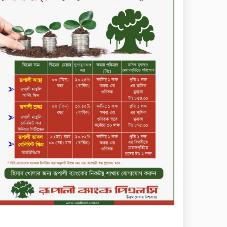
করল বিএসটিআই
জুলাই গণঅভ্যুত্থান ছিল সর্বস্তরের
মানুষের আন্দোলন: মুহাম্মদ ইউনূস
গণতন্ত্র ও আত্মত্যাগের ইতিহাস
সংরক্ষণ করবে জুলাই স্মৃতি
জাদুঘর: প্রধানমন্ত্রী
সিলেট ওসমানী বিমানবন্দরে
সালাম এয়ার চালু হচ্ছে ১লা
সেপ্টেম্বর হতে