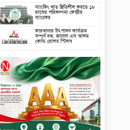
ব্যাংকিং খাত স্থিতিশীল করতে ১৮
মাসের পরিকল্পনা কেন্দ্রীয়
ব্যাংকের
কারখানার উৎপাদন কার্যক্রম
সম্পূর্ণ বন্ধ, জানাল এস আলম
কোল্ড রোলড স্টিলস
দীর্ঘস্থায়ী ৭,৫০০ এমএএইচ
ব্যাটারি এবং শক্তিশালী গরিলা গ্লাস
৭আই সুরক্ষা নিয়ে শাওমি উন্মোচন
করল নতুন রেডমি ১৭
২০২৫-২৬ অর্থবছরে এনবিআরের
রাজস্ব আদায় ৪.১৫ লাখ কোটি
টাকা
সপ্তাহের তৃতীয় কার্যদিবসে
লেনদেনের শীর্ষে একমি
পেস্টিসাইড
সপ্তাহের তৃতীয় কার্যদিবসে