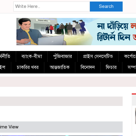
Search
্থনীতি
ব্যাংক-বীমা
পুঁজিবাজার
প্রাইস সেনসেটিভ
কর্পো
াইল
চাকরির খবর
আন্তজাতিক
বিনোদন
ফিচার
সম্
ime View