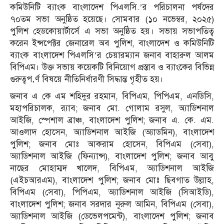
কমিউনিটি ব্যাংক বাংলাদেশ পিএলসি.’র পরিচালনা পর্ষদের
৭০তম সভা অনুষ্ঠিত হয়েছে। সোমবার (১০ নভেম্বর, ২০২৫)
পুলিশ হেডকোয়ার্টার্সে এ সভা অনুষ্ঠিত হয়। সভায় সভাপতিত্ব
করেন ইন্সপেক্টর জেনারেল অব পুলিশ, বাংলাদেশ ও কমিউনিটি
ব্যাংক বাংলাদেশ পিএলসি’র চেয়ারম্যান জনাব বাহারুল আলম
বিপিএম। উক্ত সভায় কয়েকটি বিনিয়োগ প্রস্তাব ও ব্যাংকের বিভিন্ন
গুরুত্বপ‚র্ণ বিষয়ে নীতিনির্ধারণী সিদ্ধান্ত গৃহীত হয়।
জনাব এ কে এম শহিদুর রহমান, বিপিএম, পিপিএম, এনডিসি,
মহাপরিচালক, র‌্যাব; জনাব মো. গোলাম রসুল, অ্যাডিশনাল
আইজি, স্পেশাল ব্রাঞ্চ, বাংলাদেশ পুলিশ; জনাব এ. কে. এম.
আওলাদ হোসেন, অ্যাডিশনাল আইজি (অ্যাডমিন), বাংলাদেশ
পুলিশ; জনাব মোঃ আকরাম হোসেন, বিপিএম (সেবা),
অ্যাডিশনাল আইজি (ফিন্যান্স), বাংলাদেশ পুলিশ; জনাব আবু
নাছের মোহাম্মদ খালেদ, বিপিএম, অ্যাডিশনাল আইজি
(এইচআরএম), বাংলাদেশ পুলিশ; জনাব মোঃ ছিবগাত উল্লাহ,
বিপিএম (সেবা), পিপিএম, অ্যাডিশনাল আইজি (সিআইডি),
বাংলাদেশ পুলিশ; জনাব সরদার নূরুল আমিন, বিপিএম (সেবা),
অ্যাডিশনাল আইজি (ডেভেলপমেন্ট), বাংলাদেশ পুলিশ; জনাব