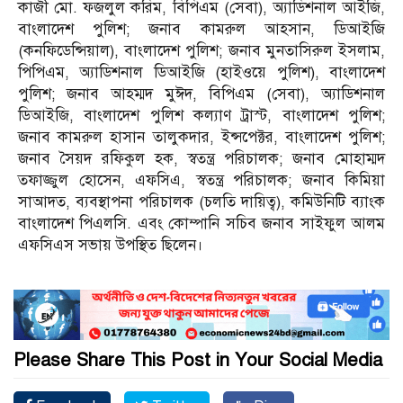
কাজী মো. ফজলুল করিম, বিপিএম (সেবা), অ্যাডিশনাল আইজি,
বাংলাদেশ পুলিশ; জনাব কামরুল আহসান, ডিআইজি
(কনফিডেন্সিয়াল), বাংলাদেশ পুলিশ; জনাব মুনতাসিরুল ইসলাম,
পিপিএম, অ্যাডিশনাল ডিআইজি (হাইওয়ে পুলিশ), বাংলাদেশ
পুলিশ; জনাব আহম্মদ মুঈদ, বিপিএম (সেবা), অ্যাডিশনাল
ডিআইজি, বাংলাদেশ পুলিশ কল্যাণ ট্রাস্ট, বাংলাদেশ পুলিশ;
জনাব কামরুল হাসান তালুকদার, ইন্সপেক্টর, বাংলাদেশ পুলিশ;
জনাব সৈয়দ রফিকুল হক, স্বতন্ত্র পরিচালক; জনাব মোহাম্মদ
তফাজ্জুল হোসেন, এফসিএ, স্বতন্ত্র পরিচালক; জনাব কিমিয়া
সাআদত, ব্যবস্থাপনা পরিচালক (চলতি দায়িত্ব), কমিউনিটি ব্যাংক
বাংলাদেশ পিএলসি. এবং কোম্পানি সচিব জনাব সাইফুল আলম
এফসিএস সভায় উপস্থিত ছিলেন।
Please Share This Post in Your Social Media