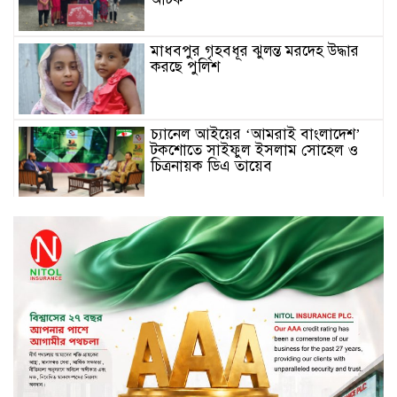
মাধবপুর গৃহবধূর ঝুলন্ত মরদেহ উদ্ধার
করছে পুলিশ
চ্যানেল আইয়ের ‘আমরাই বাংলাদেশ’
টকশোতে সাইফুল ইসলাম সোহেল ও
চিত্রনায়ক ডিএ তায়েব
টাঙ্গাইলে নিহত বাস মালিকদের
পরিবারকে অনুদান ও সম্মাননা প্রদান
টাঙ্গাইলে ভাষা কর্মশালা ও পুরষ্কার
বিতরণ
সড়ক নিরাপত্তায় বিশেষ অবদান রাখায়