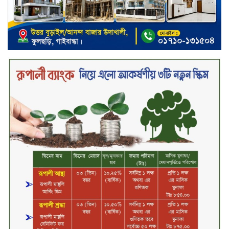
সিলেটের ওসমানীনগরে দুই বাসের
মুখোমুখি সংঘর্ষে ৮ জন নিহত
২০২৯ সালের মধ্যে বাংলাদেশের
সবচেয়ে বিশ্বস্ত, টেকসই ও ক্যাশলেস
ব্যাংক হওয়ার লক্ষ্য নিয়ে ‘ভিশন ২০২৯’
উন্মোচন করল কমিউনিটি ব্যাংক
বাংলাদেশ পিএলসি
শিক্ষার্থীদের জন্য দারাজে এক্সক্লুসিভ
ডিসকাউন্ট নিয়ে আসছে রিয়েলমি
সি১০০এক্স
পরিবারের কাছে কিশোরের কান্নাজড়িত
কণ্ঠ শোনিয়ে ১২ লাখ টাকা মুক্তিপণ
দাবি, টাকা না পেয়ে শ্বাসরোধে হত্যা—
আলোচিত রাফিজ হত্যা মামলার অন্যতম
আসামি গাজীপুর থেকে গ্রেফতার
নড়াইলে বিএনপির ৬ নেতার
বহিষ্কারাদেশ প্রত্যাহার