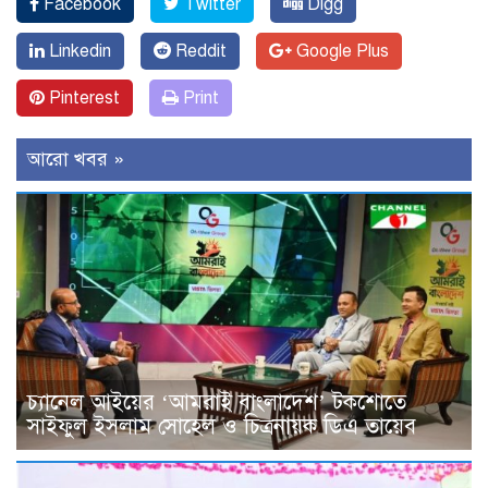
Facebook
Twitter
Digg
Linkedin
Reddit
Google Plus
Pinterest
Print
আরো খবর »
চ্যানেল আইয়ের ‘আমরাই বাংলাদেশ’ টকশোতে
সাইফুল ইসলাম সোহেল ও চিত্রনায়ক ডিএ তায়েব