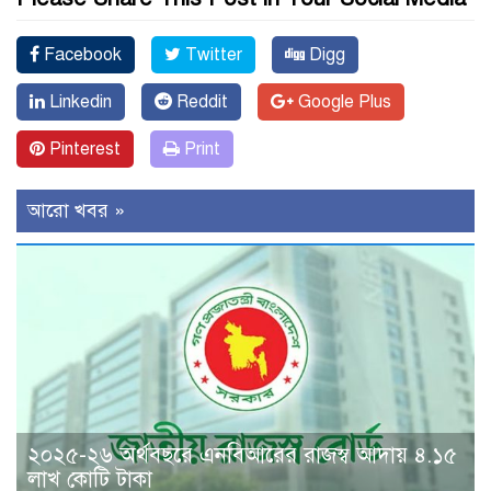
Facebook
Twitter
Digg
Linkedin
Reddit
Google Plus
Pinterest
Print
আরো খবর »
২০২৫-২৬ অর্থবছরে এনবিআরের রাজস্ব আদায় ৪.১৫
লাখ কোটি টাকা