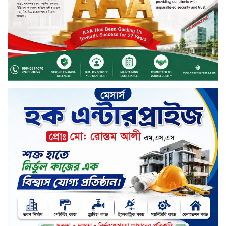
ডিসকাউন্ট নিয়ে এলো দারাজ ৮.৮ গ্রেট
৮ সেল
টাঙ্গাইল জেলা পরিষদের ২৩লাখ টাকার
অনুদান বিতরণ
ডিজিটাল স্ক্রিন ছেড়ে ফসলের মাঠে
শিক্ষার্থীরা; টাঙ্গাইলের মহিষমারা কলেজে
খুন্তি-কোদালে তরুণদের নতুন বিপ্লব!
শান্তা পিনাকলে প্রিমিয়ার ব্যাংকের বোর্ড
সভা অনুষ্ঠিত
কাফরুলে মুক্তিযোদ্ধা কল্যাণ সমিতিতে
ইশতিয়াক আজিজ উলফাতের কোটি
টাকার দুর্নীতি, ফ্ল্যাট দখলের অপচেষ্টা ও
সন্ত্রাসী হামলা
ব্যাংকিং খাত স্থিতিশীল করতে ১৮ মাসের