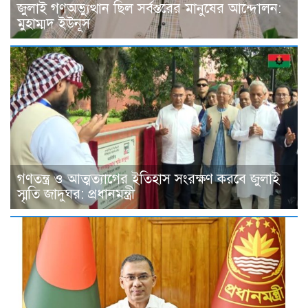
জুলাই গণঅভ্যুত্থান ছিল সর্বস্তরের মানুষের আন্দোলন:
মুহাম্মদ ইউনূস
গণতন্ত্র ও আত্মত্যাগের ইতিহাস সংরক্ষণ করবে জুলাই
স্মৃতি জাদুঘর: প্রধানমন্ত্রী