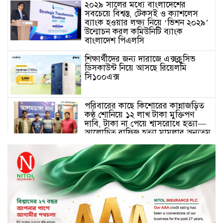
২০২৯ সালের মধ্যে বাংলাদেশের
সবচেয়ে বিশ্বস্ত, টেকসই ও ক্যাশলেস
ব্যাংক হওয়ার লক্ষ্য নিয়ে ‘ভিশন ২০২৯’
উন্মোচন করল কমিউনিটি ব্যাংক
বাংলাদেশ পিএলসি
শিক্ষার্থীদের জন্য দারাজে এক্সক্লুসিভ
ডিসকাউন্ট নিয়ে আসছে রিয়েলমি
সি১০০এক্স
পরিবারের কাছে কিশোরের কান্নাজড়িত
কণ্ঠ শোনিয়ে ১২ লাখ টাকা মুক্তিপণ
দাবি, টাকা না পেয়ে শ্বাসরোধে হত্যা—
আলোচিত রাফিজ হত্যা মামলার অন্যতম
আসামি গাজীপুর থেকে গ্রেফতার
নড়াইলে বিএনপির ৬ নেতার
বহিষ্কারাদেশ প্রত্যাহার
দেশজুড়ে কেনাকাটায় সেরা অফার, ব্র্যান্ড
রাশ আওয়ার এবং এক্সক্লুসিভ পেমেন্ট