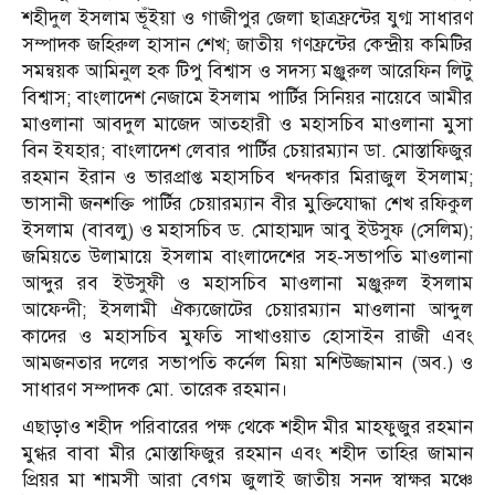
শহীদুল ইসলাম ভূঁইয়া ও গাজীপুর জেলা ছাত্রফ্রন্টের যুগ্ম সাধারণ
সম্পাদক জহিরুল হাসান শেখ; জাতীয় গণফ্রন্টের কেন্দ্রীয় কমিটির
সমন্বয়ক আমিনুল হক টিপু বিশ্বাস ও সদস্য মঞ্জুরুল আরেফিন লিটু
বিশ্বাস; বাংলাদেশ নেজামে ইসলাম পার্টির সিনিয়র নায়েবে আমীর
মাওলানা আবদুল মাজেদ আতহারী ও মহাসচিব মাওলানা মুসা
বিন ইযহার; বাংলাদেশ লেবার পার্টির চেয়ারম্যান ডা. মোস্তাফিজুর
রহমান ইরান ও ভারপ্রাপ্ত মহাসচিব খন্দকার মিরাজুল ইসলাম;
ভাসানী জনশক্তি পার্টির চেয়ারম্যান বীর মুক্তিযোদ্ধা শেখ রফিকুল
ইসলাম (বাবলু) ও মহাসচিব ড. মোহাম্মদ আবু ইউসুফ (সেলিম);
জমিয়তে উলামায়ে ইসলাম বাংলাদেশের সহ-সভাপতি মাওলানা
আব্দুর রব ইউসুফী ও মহাসচিব মাওলানা মঞ্জুরুল ইসলাম
আফেন্দী; ইসলামী ঐক্যজোটের চেয়ারম্যান মাওলানা আব্দুল
কাদের ও মহাসচিব মুফতি সাখাওয়াত হোসাইন রাজী এবং
আমজনতার দলের সভাপতি কর্নেল মিয়া মশিউজ্জামান (অব.) ও
সাধারণ সম্পাদক মো. তারেক রহমান।
এছাড়াও শহীদ পরিবারের পক্ষ থেকে শহীদ মীর মাহফুজুর রহমান
মুগ্ধর বাবা মীর মোস্তাফিজুর রহমান এবং শহীদ তাহির জামান
প্রিয়র মা শামসী আরা বেগম জুলাই জাতীয় সনদ স্বাক্ষর মঞ্চে