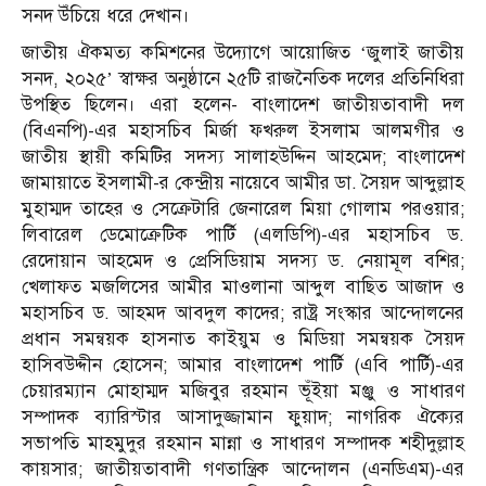
সনদ উঁচিয়ে ধরে দেখান।
জাতীয় ঐকমত্য কমিশনের উদ্যোগে আয়োজিত ‘জুলাই জাতীয়
সনদ, ২০২৫’ স্বাক্ষর অনুষ্ঠানে ২৫টি রাজনৈতিক দলের প্রতিনিধিরা
উপস্থিত ছিলেন। এরা হলেন- বাংলাদেশ জাতীয়তাবাদী দল
(বিএনপি)-এর মহাসচিব মির্জা ফখরুল ইসলাম আলমগীর ও
জাতীয় স্থায়ী কমিটির সদস্য সালাহউদ্দিন আহমেদ; বাংলাদেশ
জামায়াতে ইসলামী-র কেন্দ্রীয় নায়েবে আমীর ডা. সৈয়দ আব্দুল্লাহ
মুহাম্মদ তাহের ও সেক্রেটারি জেনারেল মিয়া গোলাম পরওয়ার;
লিবারেল ডেমোক্রেটিক পার্টি (এলডিপি)-এর মহাসচিব ড.
রেদোয়ান আহমেদ ও প্রেসিডিয়াম সদস্য ড. নেয়ামূল বশির;
খেলাফত মজলিসের আমীর মাওলানা আব্দুল বাছিত আজাদ ও
মহাসচিব ড. আহমদ আবদুল কাদের; রাষ্ট্র সংস্কার আন্দোলনের
প্রধান সমন্বয়ক হাসনাত কাইয়ুম ও মিডিয়া সমন্বয়ক সৈয়দ
হাসিবউদ্দীন হোসেন; আমার বাংলাদেশ পার্টি (এবি পার্টি)-এর
চেয়ারম্যান মোহাম্মদ মজিবুর রহমান ভূঁইয়া মঞ্জু ও সাধারণ
সম্পাদক ব্যারিস্টার আসাদুজ্জামান ফুয়াদ; নাগরিক ঐক্যের
সভাপতি মাহমুদুর রহমান মান্না ও সাধারণ সম্পাদক শহীদুল্লাহ
কায়সার; জাতীয়তাবাদী গণতান্ত্রিক আন্দোলন (এনডিএম)-এর