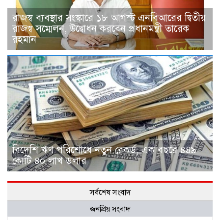
রাজস্ব ব্যবস্থার সংস্কারে ১৮ আগস্ট এনবিআরের দ্বিতীয়
রাজস্ব সম্মেলন, উদ্বোধন করবেন প্রধানমন্ত্রী তারেক
রহমান
বিদেশি ঋণ পরিশোধে নতুন রেকর্ড, এক বছরে ৪৪৯
কোটি ৪০ লাখ ডলার
সর্বশেষ সংবাদ
জনপ্রিয় সংবাদ