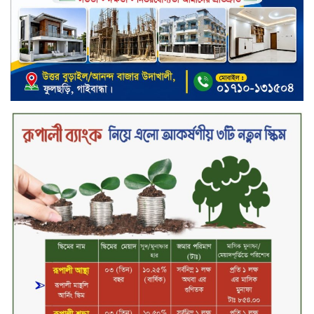
পরিকল্পনা কেন্দ্রীয় ব্যাংকের
কারখানার উৎপাদন কার্যক্রম সম্পূর্ণ বন্ধ,
জানাল এস আলম কোল্ড রোলড স্টিলস
দীর্ঘস্থায়ী ৭,৫০০ এমএএইচ ব্যাটারি
এবং শক্তিশালী গরিলা গ্লাস ৭আই সুরক্ষা
নিয়ে শাওমি উন্মোচন করল নতুন রেডমি
১৭
২০২৫-২৬ অর্থবছরে এনবিআরের রাজস্ব
আদায় ৪.১৫ লাখ কোটি টাকা
সপ্তাহের তৃতীয় কার্যদিবসে লেনদেনের
শীর্ষে একমি পেস্টিসাইড