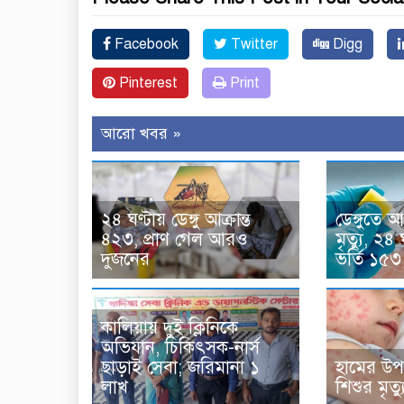
Facebook
Twitter
Digg
Pinterest
Print
আরো খবর »
২৪ ঘণ্টায় ডেঙ্গু আক্রান্ত
ডেঙ্গুতে
৪২৩, প্রাণ গেল আরও
মৃত্যু, ২৪
দুজনের
ভর্তি ১৫৩
কালিয়ায় দুই ক্লিনিকে
অভিযান, চিকিৎসক-নার্স
হামের উপ
ছাড়াই সেবা; জরিমানা ১
শিশুর মৃত
লাখ