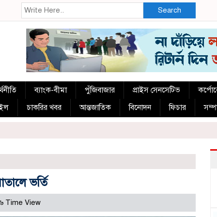
Search
্থনীতি
ব্যাংক-বীমা
পুঁজিবাজার
প্রাইস সেনসেটিভ
কর্পো
াইল
চাকরির খবর
আন্তজাতিক
বিনোদন
ফিচার
সম্
াতালে ভর্তি
৬ Time View