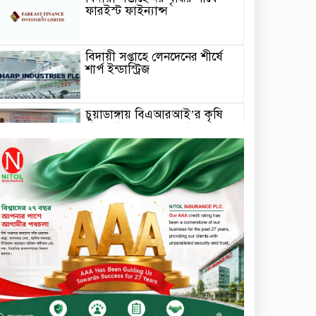
ফারইস্ট ফাইন্যান্স
বিদায়ী সপ্তাহে লেনদেনের শীর্ষে
শার্প ইন্ডাস্ট্রিজ
চুয়াডাঙ্গায় বিএআরআই’র কৃষি
গবেষণা কেন্দ্র, মেহেরপুর এর
আঞ্চলিক রিভিউ কর্মশালা/
২০২৫-২৬ অনুষ্ঠিত
মুসলিম নিকাহ রেজিস্ট্রার কল্যাণ
পরিষদের সম্মেলন অনুষ্ঠিত
দীর্ঘস্থায়ী ৭,৫০০ এমএএইচ
ব্যাটারি এবং শক্তিশালী গরিলা গ্লাস
৭আই সুরক্ষা নিয়ে শাওমি উন্মোচন
করল নতুন রেডমি ১৭
খালেদা জিয়ার গাড়ীতে
হামলাকারী রুবেলের গোত্রীয়