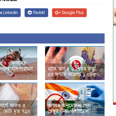
Linkedin
Reddit
Google Plus
 আরও একজনের
 ঘণ্টায় হাসপাতালে
হামে আরও ২ শিশুর মৃত্যু,
২৪ ঘণ্টায় আক্রান্ত ১,০৮৫
সর্গে আরও ৫
ভারতে অনুমোদন পেল
্যু, মোট মৃত ৭১৫
ডেঙ্গুর টিকা ‘কিউডেঙ্গা’