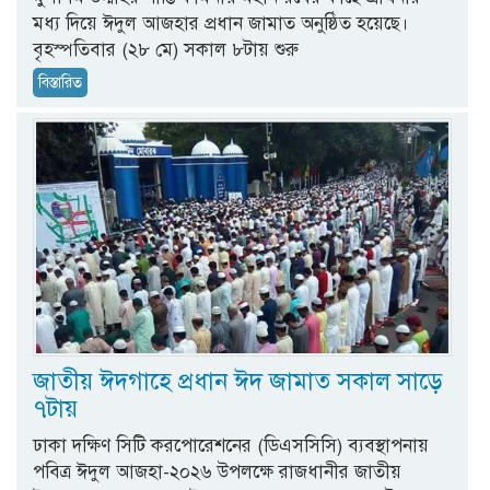
মধ্য দিয়ে ঈদুল আজহার প্রধান জামাত অনুষ্ঠিত হয়েছে।
বৃহস্পতিবার (২৮ মে) সকাল ৮টায় শুরু
বিস্তারিত
জাতীয় ঈদগাহে প্রধান ঈদ জামাত সকাল সাড়ে
৭টায়
ঢাকা দক্ষিণ সিটি করপোরেশনের (ডিএসসিসি) ব্যবস্থাপনায়
পবিত্র ঈদুল আজহা-২০২৬ উপলক্ষে রাজধানীর জাতীয়