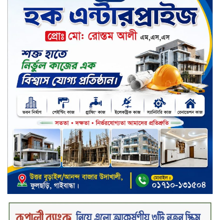
পরিবারের কাছে কিশোরের কান্নাজড়িত
কণ্ঠ শোনিয়ে ১২ লাখ টাকা মুক্তিপণ
দাবি, টাকা না পেয়ে শ্বাসরোধে হত্যা—
আলোচিত রাফিজ হত্যা মামলার অন্যতম
আসামি গাজীপুর থেকে গ্রেফতার
নড়াইলে বিএনপির ৬ নেতার
বহিষ্কারাদেশ প্রত্যাহার
দেশজুড়ে কেনাকাটায় সেরা অফার, ব্র্যান্ড
রাশ আওয়ার এবং এক্সক্লুসিভ পেমেন্ট
ডিসকাউন্ট নিয়ে এলো দারাজ ৮.৮ গ্রেট
৮ সেল
টাঙ্গাইল জেলা পরিষদের ২৩লাখ টাকার
অনুদান বিতরণ
ডিজিটাল স্ক্রিন ছেড়ে ফসলের মাঠে
শিক্ষার্থীরা; টাঙ্গাইলের মহিষমারা কলেজে