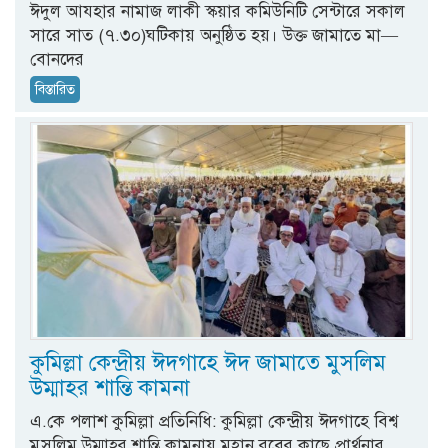
ঈদুল আযহার নামাজ লাকী স্কয়ার কমিউনিটি সেন্টারে সকাল
সারে সাত (৭.৩০)ঘটিকায় অনুষ্ঠিত হয়। উক্ত জামাতে মা—
বোনদের
বিস্তারিত
কুমিল্লা কেন্দ্রীয় ঈদগাহে ঈদ জামাতে মুসলিম
উম্মাহর শান্তি কামনা
এ.কে পলাশ কুমিল্লা প্রতিনিধি: কুমিল্লা কেন্দ্রীয় ঈদগাহে বিশ্ব
মুসলিম উম্মাহর শান্তি কামনায় মহান রবের কাছে প্রার্থনার