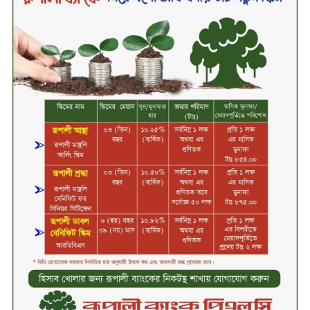
খুন্তি-কোদালে তরুণদের নতুন বিপ্লব!
শান্তা পিনাকলে প্রিমিয়ার ব্যাংকের বোর্ড
সভা অনুষ্ঠিত
কাফরুলে মুক্তিযোদ্ধা কল্যাণ সমিতিতে
ইশতিয়াক আজিজ উলফাতের কোটি
টাকার দুর্নীতি, ফ্ল্যাট দখলের অপচেষ্টা ও
সন্ত্রাসী হামলা
ব্যাংকিং খাত স্থিতিশীল করতে ১৮ মাসের
পরিকল্পনা কেন্দ্রীয় ব্যাংকের