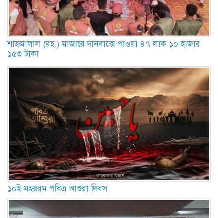
শাহজালাল (রহ.) মাজারে দানবাক্সে পাওয়া ৪৭ লাক ১০ হাজার
১৫৩ টাকা
১০ই মহররম পবিত্র আশুরা দিবস