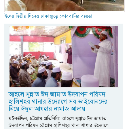
ঈদের দ্বিতীয় দিনেও ঢাকাজুড়ে কোরবানির ব্যস্ততা
আহলে সুন্নাত ঈদ জামাত উদযাপন পরিষদ
হালিশহর থানার উদ্যোগে সব ভাইবোনদের
নিয়ে ঈদুল আযহার নামাজ আদায়
মঈনউদ্দিন, চট্টগ্রাম প্রতিনিধি: আহলে সুন্নাত ঈদ জামাত
উদযাপন পরিষদ চট্টগ্রাম হালিশহর থানা শাখার উদ্যোগে