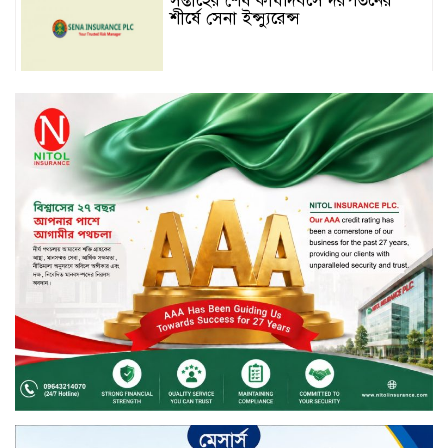
সপ্তাহের শেষ কার্যদিবসে দরপতনের
শীর্ষে সেনা ইন্স্যুরেন্স
সপ্তাহের শেষ কার্যদিবসে দরবৃদ্ধির শীর্ষে
নিটল ইন্স্যুরেন্স
সিলেটের ওসমানীনগরে দুই বাসের
মুখোমুখি সংঘর্ষে ৮ জন নিহত
২০২৯ সালের মধ্যে বাংলাদেশের
সবচেয়ে বিশ্বস্ত, টেকসই ও ক্যাশলেস
ব্যাংক হওয়ার লক্ষ্য নিয়ে ‘ভিশন ২০২৯’
উন্মোচন করল কমিউনিটি ব্যাংক
বাংলাদেশ পিএলসি
শিক্ষার্থীদের জন্য দারাজে এক্সক্লুসিভ
ডিসকাউন্ট নিয়ে আসছে রিয়েলমি
সি১০০এক্স