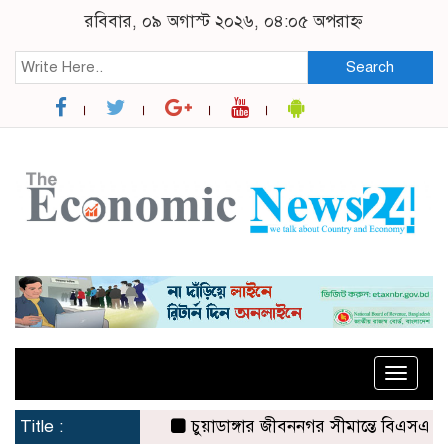
রবিবার, ০৯ অগাস্ট ২০২৬, ০৪:০৫ অপরাহ্ন
Search
Toggle
naviga
Title :
চুয়াডাঙ্গার জীবননগর সীমান্তে বিএসএফের ৩ জন