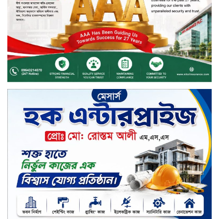
বিদায়ী সপ্তাহে লেনদেনের শীর্ষে শার্প
ইন্ডাস্ট্রিজ
চুয়াডাঙ্গায় বিএআরআই’র কৃষি গবেষণা
কেন্দ্র, মেহেরপুর এর আঞ্চলিক রিভিউ
কর্মশালা/২০২৫-২৬ অনুষ্ঠিত
মুসলিম নিকাহ রেজিস্ট্রার কল্যাণ
পরিষদের সম্মেলন অনুষ্ঠিত
দীর্ঘস্থায়ী ৭,৫০০ এমএএইচ ব্যাটারি
এবং শক্তিশালী গরিলা গ্লাস ৭আই সুরক্ষা
নিয়ে শাওমি উন্মোচন করল নতুন রেডমি
১৭
খালেদা জিয়ার গাড়ীতে হামলাকারী
রুবেলের গোত্রীয় সন্ত্রাসীদের গ্রেফতারের