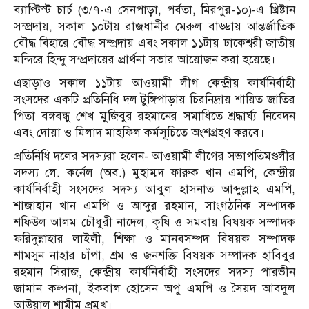
ব্যাপ্টিস্ট চার্চ (৩/৭-এ সেনপাড়া, পর্বতা, মিরপুর-১০)-এ খ্রিষ্টান
সম্প্রদায়, সকাল ১০টায় রাজধানীর মেরুল বাড্ডায় আন্তর্জাতিক
বৌদ্ধ বিহারে বৌদ্ধ সম্প্রদায় এবং সকাল ১১টায় ঢাকেশ্বরী জাতীয়
মন্দিরে হিন্দু সম্প্রদায়ের প্রার্থনা সভার আয়োজন করা হয়েছে।
এছাড়াও সকাল ১১টায় আওয়ামী লীগ কেন্দ্রীয় কার্যনির্বাহী
সংসদের একটি প্রতিনিধি দল টুঙ্গিপাড়ায় চিরনিদ্রায় শায়িত জাতির
পিতা বঙ্গবন্ধু শেখ মুজিবুর রহমানের সমাধিতে শ্রদ্ধার্ঘ্য নিবেদন
এবং দোয়া ও মিলাদ মাহফিল কর্মসূচিতে অংশগ্রহণ করবে।
প্রতিনিধি দলের সদস্যরা হলেন- আওয়ামী লীগের সভাপতিমণ্ডলীর
সদস্য লে. কর্নেল (অব.) মুহাম্মদ ফারুক খান এমপি, কেন্দ্রীয়
কার্যনির্বাহী সংসদের সদস্য আবুল হাসনাত আব্দুল্লাহ এমপি,
শাজাহান খান এমপি ও আব্দুর রহমান, সাংগঠনিক সম্পাদক
শফিউল আলম চৌধুরী নাদেল, কৃষি ও সমবায় বিষয়ক সম্পাদক
ফরিদুন্নাহার লাইলী, শিক্ষা ও মানবসম্পদ বিষয়ক সম্পাদক
শামসুন নাহার চাঁপা, শ্রম ও জনশক্তি বিষয়ক সম্পাদক হাবিবুর
রহমান সিরাজ, কেন্দ্রীয় কার্যনির্বাহী সংসদের সদস্য পারভীন
জামান কল্পনা, ইকবাল হোসেন অপু এমপি ও সৈয়দ আবদুল
আউয়াল শামীম প্রমুখ।