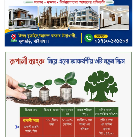
দাবি
ক্যাশলেস বাংলাদেশ বিনির্মাণে
ইসলামী ব্যাংকের উদ্যোগে বাংলা
কিউআর নিয়ে বিশিষ্ট আলেমদের সঙ্গে
মতবিনিময় সভা অনুষ্ঠিত
‘শেখ হাসিনা ডিসেম্বরে ফিরলে গণহত্যার
দায় নিয়ে কারাগারে যাবেন,’ আইনমন্ত্রী
মধ্যরাতে শাহজালাল বিমানবন্দরের
বলাকা লাউঞ্জে অগ্নিকাণ্ড
নিরাপদ ও স্বল্পব্যয়ে ক্যাশলেস লেনদেন
গড়তে কাজ করছে বাংলাদেশ ব্যাংক:
গভর্নর
জীবননগর সীমান্ত দিয়ে ভারতে অবৈধ