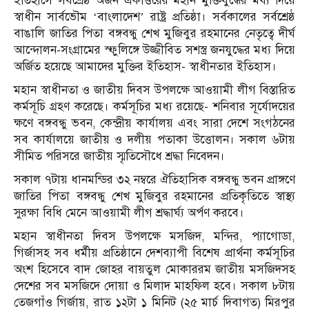
ইতিহাসে সর্বশ্রেষ্ঠ অর্জন একাত্তরের মহান মুক্তিযুদ্ধের মধ্য দিয়ে
স্বাধীন সার্বভৌম ‘বাংলাদেশ’ রাষ্ট্র প্রতিষ্ঠা। সর্বকালের সর্বশ্রেষ্ঠ
বাঙালি জাতির পিতা বঙ্গবন্ধু শেখ মুজিবুর রহমানের নেতৃত্বে দীর্ঘ
আন্দোলন-সংগ্রামের স্ফুলিঙ্গে উজ্জীবিত সশস্ত্র জনযুদ্ধের মধ্য দিয়ে
অর্জিত হয়েছে আমাদের মুক্তির ইতিহাস- স্বাধীনতার ইতিহাস।
মহান স্বাধীনতা ও জাতীয় দিবস উপলক্ষে আওয়ামী লীগ বিস্তারিত
কর্মসূচি গ্রহণ করেছে। কর্মসূচির মধ্য রয়েছে- শনিবার সূর্যোদয়ের
ক্ষণে বঙ্গবন্ধু ভবন, কেন্দ্রীয় কার্যালয় এবং সারা দেশে সংগঠনের
সব কার্যালয়ে জাতীয় ও দলীয় পতাকা উত্তোলন। সকাল ৬টায়
সীমিত পরিসরে জাতীয় স্মৃতিসৌধে শ্রদ্ধা নিবেদন।
সকাল ৭টায় ধানমন্ডির ৩২ নম্বরে ঐতিহাসিক বঙ্গবন্ধু ভবন প্রাঙ্গণে
জাতির পিতা বঙ্গবন্ধু শেখ মুজিবুর রহমানের প্রতিকৃতিতে স্বাস্থ্য
সুরক্ষা বিধি মেনে আওয়ামী লীগ শ্রদ্ধার্ঘ্য অর্পণ করবে।
মহান স্বাধীনতা দিবস উপলক্ষে মসজিদ, মন্দির, প্যাগোডা,
গির্জাসহ সব ধর্মীয় প্রতিষ্ঠানে দেশব্যাপী বিশেষ প্রার্থনা কর্মসূচির
অংশ হিসেবে বাদ জোহর বায়তুল মোকাররম জাতীয় মসজিদসহ
দেশের সব মসজিদে দোয়া ও মিলাদ মাহফিল হবে। সকাল ৮টায়
তেজগাঁও গির্জায়, রাত ১২টা ১ মিনিট (২৫ মার্চ দিবাগত) মিরপুর