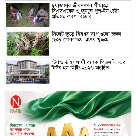
চুয়াডাঙ্গার জীবননগর সীমান্তে
বিএসএফের ৩ জনকে পুশ-ইন চেষ্টা
প্রতিহত করল বিজিবি
সিলেট জুড়ে বিষধর সাপ গুলো জঙ্গল
ছেড়ে লোকালয়ে আশ্রয় খুঁজছে
স্ট্যান্ডার্ড ইসলামী ব্যাংক পিএলসি.-এর
টাউন হল মিটিং-২০২৬ অনুষ্ঠিত
বিদায়ী সপ্তাহে দর পতনের শীর্ষে এস
আলম কোল্ড রোল্ড
বিদায়ী সপ্তাহে দর বৃদ্ধির শীর্ষে ফারইস্ট
ফাইন্যান্স