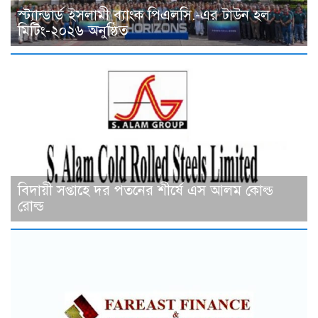
স্ট্যান্ডার্ড ইসলামী ব্যাংক পিএলসি.-এর টাউন হল
মিটিং-২০২৬ অনুষ্ঠিত
বিদায়ী সপ্তাহে দর পতনের শীর্ষে এস আলম কোল্ড
রোল্ড