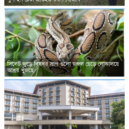
সিলেট জুড়ে বিষধর সাপ গুলো জঙ্গল ছেড়ে লোকালয়ে
আশ্রয় খুঁজছে