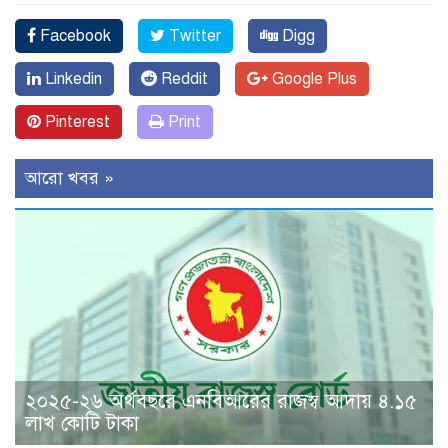
Facebook
Twitter
Digg
Linkedin
Reddit
Google Plus
Pinterest
Print
আরো খবর »
২০২৫-২৬ অর্থবছরে এনবিআরের রাজস্ব আদায় ৪.১৫
লাখ কোটি টাকা