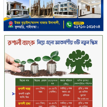
সিলেট ওসমানী বিমানবন্দরে সালাম
এয়ার চালু হচ্ছে ১লা সেপ্টেম্বর হতে
চুয়াডাঙ্গা আদালত চত্বরে ভুয়া
আইনজীবীসহ দুইজন আটক, ‘রায়
পাইয়ে দেওয়ার’ নামে লাখ লাখ টাকা
হাতিয়ে নেওয়ার অভিযোগ
নবীনগরে সোলার সিস্টেমে অনাবাদি
জমিতে আউশ আবাদে কৃষকের ভাগ্য
বদল
বিএটি বাংলাদেশের নতুন ব্যবস্থাপনা
পরিচালক কাখাবের বেনিদজে
ইউনিলিভার কনজ্যুমার কেয়ার
লিমিটেডের গুরুত্বপূর্ণ চার পদে নতুন