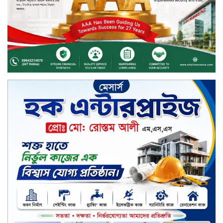
জাতিসংঘের হিসাব ও সরকারি গেজেটের
বাইরে থাকা ৫৬৪ নিহতের পরিচয়
প্রকাশের দাবি বিসিআরএসের
চুয়াডাঙ্গায় পুষ্পস্তবক অর্পণ ও আলোচনা
সভার মধ্য দিয়ে জুলাই গণঅভ্যুত্থান
দিবস পালিত
৮ ব্র্যান্ডের ফর্সাকারী ক্রিমে বিপজ্জনক
মাত্রায় মার্কারি, সতর্ক করল বিএসটিআই
জুলাই গণঅভ্যুত্থান ছিল সর্বস্তরের
মানুষের আন্দোলন: মুহাম্মদ ইউনূস
গণতন্ত্র ও আত্মত্যাগের ইতিহাস সংরক্ষণ
করবে জুলাই স্মৃতি জাদুঘর: প্রধানমন্ত্রী