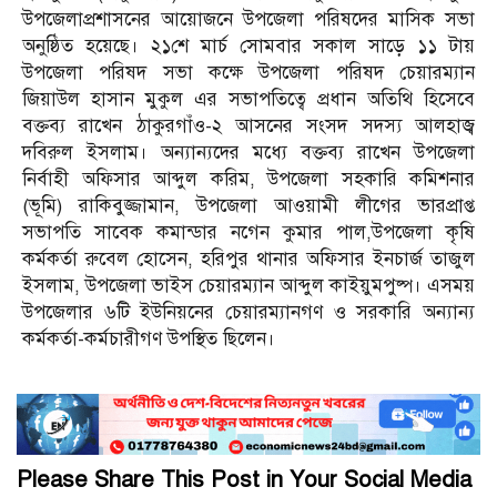
উপজেলাপ্রশাসনের আয়োজনে উপজেলা পরিষদের মাসিক সভা
অনুষ্ঠিত হয়েছে। ২১শে মার্চ সোমবার সকাল সাড়ে ১১ টায়
উপজেলা পরিষদ সভা কক্ষে উপজেলা পরিষদ চেয়ারম্যান
জিয়াউল হাসান মুকুল এর সভাপতিত্বে প্রধান অতিথি হিসেবে
বক্তব্য রাখেন ঠাকুরগাঁও-২ আসনের সংসদ সদস্য আলহাজ্ব
দবিরুল ইসলাম। অন্যান্যদের মধ্যে বক্তব্য রাখেন উপজেলা
নির্বাহী অফিসার আব্দুল করিম, উপজেলা সহকারি কমিশনার
(ভূমি) রাকিবুজ্জামান, উপজেলা আওয়ামী লীগের ভারপ্রাপ্ত
সভাপতি সাবেক কমান্ডার নগেন কুমার পাল,উপজেলা কৃষি
কর্মকর্তা রুবেল হোসেন, হরিপুর থানার অফিসার ইনচার্জ তাজুল
ইসলাম, উপজেলা ভাইস চেয়ারম্যান আব্দুল কাইয়ুমপুষ্প। এসময়
উপজেলার ৬টি ইউনিয়নের চেয়ারম্যানগণ ও সরকারি অন্যান্য
কর্মকর্তা-কর্মচারীগণ উপস্থিত ছিলেন।
Please Share This Post in Your Social Media