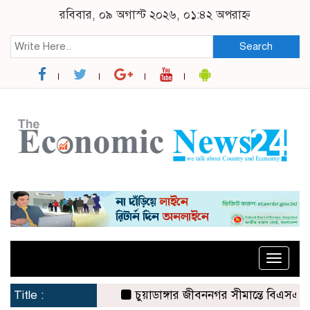
রবিবার, ০৯ অগাস্ট ২০২৬, ০১:৪২ অপরাহ্ন
Search
Toggle
naviga
Title :
চুয়াডাঙ্গার জীবননগর সীমান্তে বিএসএফের ৩ জন