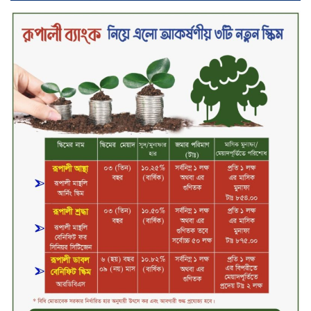
‘শেখ হাসিনা ডিসেম্বরে ফিরলে গণহত্যার
দায় নিয়ে কারাগারে যাবেন,’ আইনমন্ত্রী
মধ্যরাতে শাহজালাল বিমানবন্দরের
বলাকা লাউঞ্জে অগ্নিকাণ্ড
নিরাপদ ও স্বল্পব্যয়ে ক্যাশলেস লেনদেন
গড়তে কাজ করছে বাংলাদেশ ব্যাংক:
গভর্নর
জীবননগর সীমান্ত দিয়ে ভারতে অবৈধ
অনুপ্রবেশের সময় ৮ বাংলাদেশি নারী
আটক