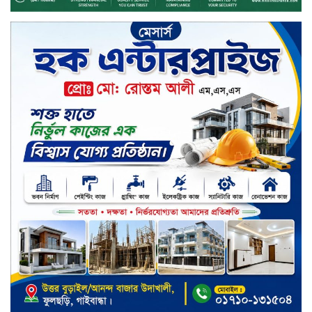
কেন্দ্র, মেহেরপুর এর আঞ্চলিক রিভিউ
কর্মশালা/২০২৫-২৬ অনুষ্ঠিত
মুসলিম নিকাহ রেজিস্ট্রার কল্যাণ
পরিষদের সম্মেলন অনুষ্ঠিত
দীর্ঘস্থায়ী ৭,৫০০ এমএএইচ ব্যাটারি
এবং শক্তিশালী গরিলা গ্লাস ৭আই সুরক্ষা
নিয়ে শাওমি উন্মোচন করল নতুন রেডমি
১৭
খালেদা জিয়ার গাড়ীতে হামলাকারী
রুবেলের গোত্রীয় সন্ত্রাসীদের গ্রেফতারের
দাবি
ক্যাশলেস বাংলাদেশ বিনির্মাণে
ইসলামী ব্যাংকের উদ্যোগে বাংলা
কিউআর নিয়ে বিশিষ্ট আলেমদের সঙ্গে
মতবিনিময় সভা অনুষ্ঠিত