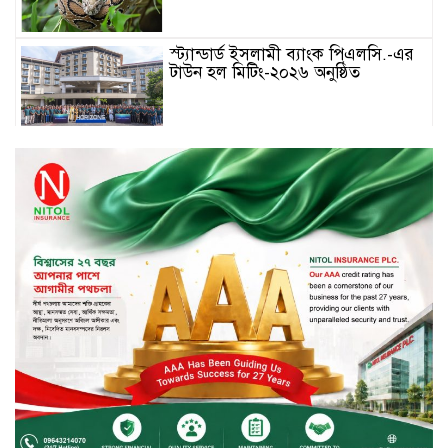
স্ট্যান্ডার্ড ইসলামী ব্যাংক পিএলসি.-এর
টাউন হল মিটিং-২০২৬ অনুষ্ঠিত
বিদায়ী সপ্তাহে দর পতনের শীর্ষে এস
আলম কোল্ড রোল্ড
বিদায়ী সপ্তাহে দর বৃদ্ধির শীর্ষে ফারইস্ট
ফাইন্যান্স
বিদায়ী সপ্তাহে লেনদেনের শীর্ষে শার্প
ইন্ডাস্ট্রিজ
চুয়াডাঙ্গায় বিএআরআই’র কৃষি গবেষণা