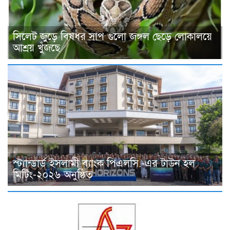
সিলেট জুড়ে বিষধর সাপ গুলো জঙ্গল ছেড়ে লোকালয়ে
আশ্রয় খুঁজছে
স্ট্যান্ডার্ড ইসলামী ব্যাংক পিএলসি.-এর টাউন হল
মিটিং-২০২৬ অনুষ্ঠিত