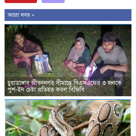
আরো খবর »
চুয়াডাঙ্গার জীবননগর সীমান্তে বিএসএফের ৩ জনকে
পুশ-ইন চেষ্টা প্রতিহত করল বিজিবি