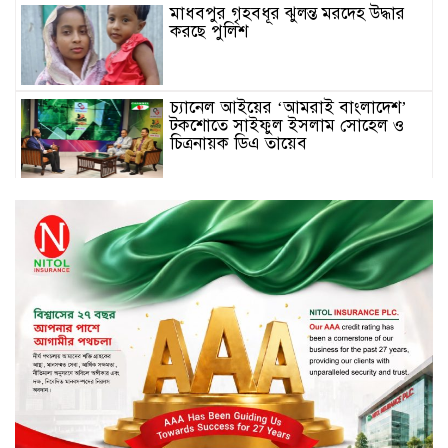
মাধবপুর গৃহবধূর ঝুলন্ত মরদেহ উদ্ধার
করছে পুলিশ
চ্যানেল আইয়ের ‘আমরাই বাংলাদেশ’
টকশোতে সাইফুল ইসলাম সোহেল ও
চিত্রনায়ক ডিএ তায়েব
টাঙ্গাইলে নিহত বাস মালিকদের
পরিবারকে অনুদান ও সম্মাননা প্রদান
টাঙ্গাইলে ভাষা কর্মশালা ও পুরষ্কার
বিতরণ
সড়ক নিরাপত্তায় বিশেষ অবদান রাখায়
নিসচা বিশেষ সম্মাননা পেলেন লায়ন গনি
মিয়া বাবুল