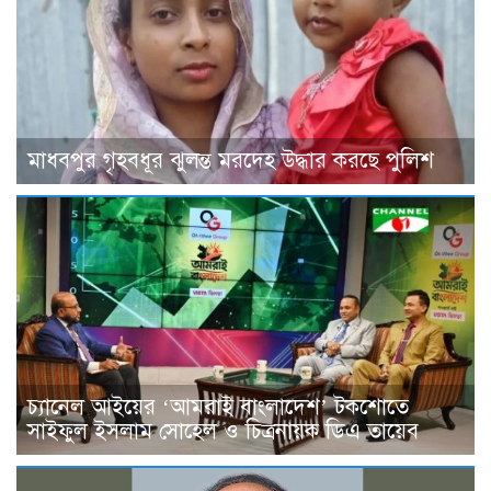
মাধবপুর গৃহবধূর ঝুলন্ত মরদেহ উদ্ধার করছে পুলিশ
চ্যানেল আইয়ের ‘আমরাই বাংলাদেশ’ টকশোতে
সাইফুল ইসলাম সোহেল ও চিত্রনায়ক ডিএ তায়েব