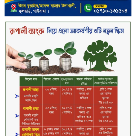
২০২৯ সালের মধ্যে বাংলাদেশের
সবচেয়ে বিশ্বস্ত, টেকসই ও ক্যাশলেস
ব্যাংক হওয়ার লক্ষ্য নিয়ে ‘ভিশন ২০২৯’
উন্মোচন করল কমিউনিটি ব্যাংক
বাংলাদেশ পিএলসি
শিক্ষার্থীদের জন্য দারাজে এক্সক্লুসিভ
ডিসকাউন্ট নিয়ে আসছে রিয়েলমি
সি১০০এক্স
পরিবারের কাছে কিশোরের কান্নাজড়িত
কণ্ঠ শোনিয়ে ১২ লাখ টাকা মুক্তিপণ
দাবি, টাকা না পেয়ে শ্বাসরোধে হত্যা—
আলোচিত রাফিজ হত্যা মামলার অন্যতম
আসামি গাজীপুর থেকে গ্রেফতার
নড়াইলে বিএনপির ৬ নেতার
বহিষ্কারাদেশ প্রত্যাহার