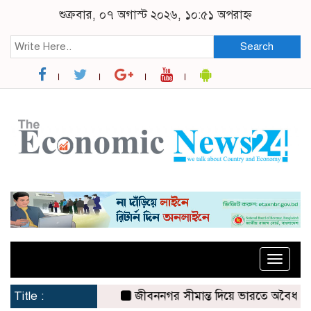
শুক্রবার, ০৭ অগাস্ট ২০২৬, ১০:৫১ অপরাহ্ন
Search
Toggle
naviga
Title :
জীবননগর সীমান্ত দিয়ে ভারতে অবৈধ অনুপ্রব