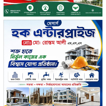
মার্কেন্টাইল ব্যাংকের নির্বাহী কমিটির
চেয়ারম্যান হলেন আনোয়ারুল হক
সপ্তাহের শেষ কার্যদিবসে লেনদেনের
তালিকায় শীর্ষে উঠে এসেছে শার্প
ইন্ডাস্ট্রিজ
সপ্তাহের শেষ কার্যদিবসে দরপতনের
শীর্ষে সেনা ইন্স্যুরেন্স
সপ্তাহের শেষ কার্যদিবসে দরবৃদ্ধির শীর্ষে
নিটল ইন্স্যুরেন্স
সিলেটের ওসমানীনগরে দুই বাসের
মুখোমুখি সংঘর্ষে ৮ জন নিহত