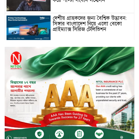
করে পাল্টা সংবাদ সম্মেলন
দেশীয় গ্রাহকদের জন্য বৈশ্বিক উদ্ভাবন:
সিঙ্গার বাংলাদেশ নিয়ে এলো বেকো
প্রাইম্যাক্স সিরিজ টেলিভিশন
স্মার্টফোন ডিসপ্লেতে নতুন যুগ: ০ মিমি
বর্ডারলেস কনসেপ্ট আনল টেকনো
মাধবপুরে সিএনজি ও ট্রাকের মুখোমুখি
সংঘর্ষে নিহত দুই জন
ইসলামী ব্যাংকের শরী’আহ
সুপারভাইজরি কমিটির সভা অনুষ্ঠিত
বর্ষায় মানুষের পাশে বাংলালিংক; ১০