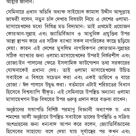
আহ্বার জানান।
সেমিনারে প্রধান অতিধি অধ্যক্ষ সাইয়্যেদ কামাল উদ্দীন আব্দুল্লাহ
জাফরী বলেন, নতুন চাঁদ দেখার বিষয়টা নিয়ে এ দেশের ওলামা-
মাসায়েখদের মধ্যে বিভিন্ন মত বিদ্যমান। তাই প্রথমেই প্রয়োজন
কোরআন-সুন্নাহ এবং জ্যাতির্বিজ্ঞান ও আধুনিক প্রযুক্তির উপর
আস্থা স্থাপন করে এর সঠিক ব্যাখ্যা সকল নাগরিকের কাছে ছড়িয়ে
দেয়া। কারন এই দেশের মুসলিম নাগরিকগন কোরআন-সুন্নাহর
সঠিক ব্যাখ্যার জন্য ওলামা-মাসায়েখদের উপরই নির্ভরশীল এবং
রোজা/ইন পালনের ক্ষেত্রে ইসলামিক ফাউন্ডেশন তথা সরকারের
ঘোষনাকেই প্রধান্য দেয়। তাই ওলামা মাসায়েখদের উচিত
সবাইকে এ বিষয়ে সচেতন করা এবং একই তারিখে ও বারে
রোজা / ঈদ পালনে উদ্বুদ্ধ করা। বর্তমানে এটাই শরিয়তের বিধান
হিসেবে বিশ্বব্যাপি স্বীকৃত। এই সেমিনারে উপস্থিত অন্যান্য ওলামা
মাসায়েখগন উক্ত বিষয়ের উপর গুরুত্ব প্রদান করে বক্তব্য রাখেন।
অনুষ্ঠানের সভাপতি বিশিষ্ট পরমাণু বিজ্ঞানী অধ্যাপক ড. এম
শমশের আলী অনুষ্ঠানে উপস্থিত সবাইকে তাদের উপস্থিতি ও সক্রিয়
অংশগ্রহনের জন্য ধন্যবাদ আপন করে বলেন, জ্যোতির্বিজ্ঞানের
হিসেবের সাহায্যে বলে দেয়া যায় সূর্যাস্থের পর কখন এবং