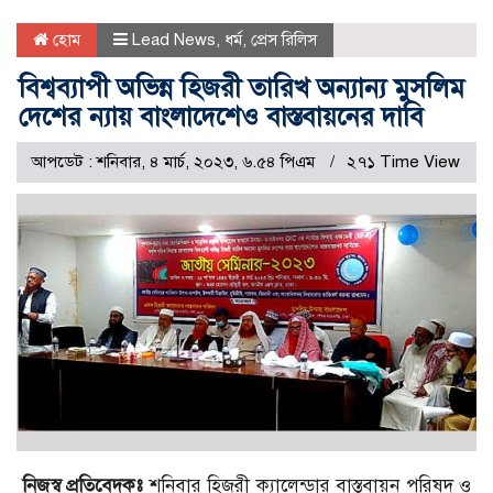
হোম
Lead News
,
ধর্ম
,
প্রেস রিলিস
বিশ্বব্যাপী অভিন্ন হিজরী তারিখ অন্যান্য মুসলিম
দেশের ন্যায় বাংলাদেশেও বাস্তবায়নের দাবি
আপডেট : শনিবার, ৪ মার্চ, ২০২৩, ৬.৫৪ পিএম
২৭১ Time View
নিজস্ব প্রতিবেদকঃ
শনিবার হিজরী ক্যালেন্ডার বাস্তবায়ন পরিষদ ও