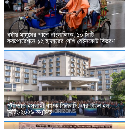
বর্ষায় মানুষের পাশে বাংলালিংক; ১০ সিটি
করপোরেশনে ১২ হাজারের বেশি রেইনকোট বিতরণ
স্ট্যান্ডার্ড ইসলামী ব্যাংক পিএলসি.-এর টাউন হল
মিটিং-২০২৬ অনুষ্ঠিত