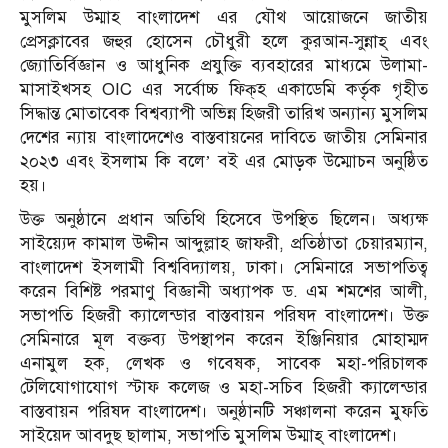
মুসলিম উম্মাহ বাংলাদেশ এর যৌথ আয়োজনে জাতীয়
প্রেসক্লাবের জহুর হোসেন চৌধুরী হলে কুরআন-সুন্নাহ্ এবং
জ্যোতির্বিজ্ঞান ও আধুনিক প্রযুক্তি ব্যবহারের মাধ্যমে উলামা-
মাসাইখসহ OIC এর সর্বোচ্চ ফিক্‌হ একাডেমি কর্তৃক গৃহীত
সিদ্ধান্ত মোতাবেক বিশ্বব্যাপী অভিন্ন হিজরী তারিখ অন্যান্য মুসলিম
দেশের ন্যায় বাংলাদেশেও বাস্তবায়নের দাবিতে জাতীয় সেমিনার
২০২৩ এবং ইসলাম কি বলে’ বই এর মোড়ক উম্মোচন অনুষ্ঠিত
হয়।
উক্ত অনুষ্ঠানে প্রধান অতিথি হিসেবে উপস্থিত ছিলেন। অধ্যক্ষ
সাইয়্যেদ কামাল উদ্দীন আব্দুল্লাহ জাফরী, প্রতিষ্ঠাতা চেয়ারম্যান,
বাংলাদেশ ইসলামী বিশ্ববিদ্যালয়, ঢাকা। সেমিনারে সভাপতিত্ব
করেন বিশিষ্ট পরমাণু বিজ্ঞানী অধ্যাপক ড. এম শমশের আলী,
সভাপতি হিজরী ক্যালেন্ডার বাস্তবায়ন পরিষদ বাংলাদেশ। উক্ত
সেমিনারে মূল বক্তব্য উপস্থাপন করেন ইঞ্জিনিয়ার মোহাম্মদ
এনামুল হক, লেখক ও গবেষক, সাবেক মহা-পরিচালক
টেলিযোগাযোগ স্টাফ কলেজ ও মহা-সচিব হিজরী ক্যালেন্ডার
বাস্তবায়ন পরিষদ বাংলাদেশ। অনুষ্ঠানটি সঞ্চালনা করেন মুফতি
সাইয়েদ আবদুছ ছালাম, সভাপতি মুসলিম উম্মাহ্ বাংলাদেশ।