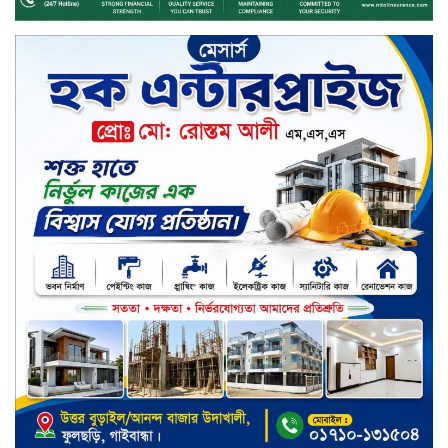
সিটি করপোরেশনে ১২ হাজারের বেশি
রেইনকোট বিতরণ
চুয়াডাঙ্গার জীবননগর সীমান্তে
বিএসএফের ৩ জনকে পুশ-ইন চেষ্টা
প্রতিহত করল বিজিবি
সিলেট জুড়ে বিষধর সাপ গুলো জঙ্গল
ছেড়ে লোকালয়ে আশ্রয় খুঁজছে
স্ট্যান্ডার্ড ইসলামী ব্যাংক পিএলসি.-এর
টাউন হল মিটিং-২০২৬ অনুষ্ঠিত
বিদায়ী সপ্তাহে দর পতনের শীর্ষে এস
আলম কোল্ড রোল্ড