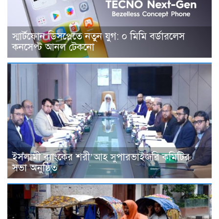
স্মার্টফোন ডিসপ্লেতে নতুন যুগ: ০ মিমি বর্ডারলেস
কনসেপ্ট আনল টেকনো
ইসলামী ব্যাংকের শরী’আহ সুপারভাইজরি কমিটির
সভা অনুষ্ঠিত