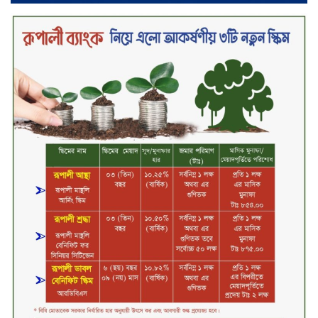
বিদায়ী সপ্তাহে দর বৃদ্ধির শীর্ষে ফারইস্ট
ফাইন্যান্স
বিদায়ী সপ্তাহে লেনদেনের শীর্ষে শার্প
ইন্ডাস্ট্রিজ
চুয়াডাঙ্গায় বিএআরআই’র কৃষি গবেষণা
কেন্দ্র, মেহেরপুর এর আঞ্চলিক রিভিউ
কর্মশালা/২০২৫-২৬ অনুষ্ঠিত
মুসলিম নিকাহ রেজিস্ট্রার কল্যাণ
পরিষদের সম্মেলন অনুষ্ঠিত