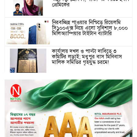
প্রেমিকের
নিরবচ্ছিন্ন পাওয়ার নিশ্চিতে রিয়েলমি
সি১০০এক্স নিয়ে এলো সুবিশাল ৮,০০০
মিলিঅ্যাম্পিয়ার টাইটান ব্যাটারি
কার্যালয় দখল ও পাল্টা দাবিতে ৩
কমিটির লড়াই; মধুপুর বাস মিনিবাস
মালিক সমিতির গৃহযুদ্ধ চরমে!
এসএসসি-সমমানের ফলে কমল পাসের
হার, জিপিএ-৫ও কমেছে
এসএসসি ও সমমানের ফল প্রকাশ,
পাসের হার ৬২.২৫ শতাংশ