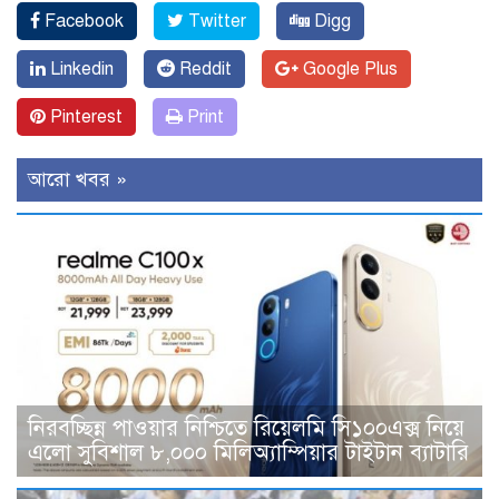
Facebook
Twitter
Digg
Linkedin
Reddit
Google Plus
Pinterest
Print
আরো খবর »
নিরবচ্ছিন্ন পাওয়ার নিশ্চিতে রিয়েলমি সি১০০এক্স নিয়ে
এলো সুবিশাল ৮,০০০ মিলিঅ্যাম্পিয়ার টাইটান ব্যাটারি