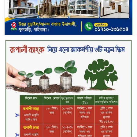
কালিয়ায় সংবাদ সম্মেলনে আনা
অভিযোগকে ‘মিথ্যা ও ভিত্তিহীন’ দাবি
করে পাল্টা সংবাদ সম্মেলন
দেশীয় গ্রাহকদের জন্য বৈশ্বিক উদ্ভাবন:
সিঙ্গার বাংলাদেশ নিয়ে এলো বেকো
প্রাইম্যাক্স সিরিজ টেলিভিশন
স্মার্টফোন ডিসপ্লেতে নতুন যুগ: ০ মিমি
বর্ডারলেস কনসেপ্ট আনল টেকনো
মাধবপুরে সিএনজি ও ট্রাকের মুখোমুখি
সংঘর্ষে নিহত দুই জন
ইসলামী ব্যাংকের শরী’আহ
সুপারভাইজরি কমিটির সভা অনুষ্ঠিত