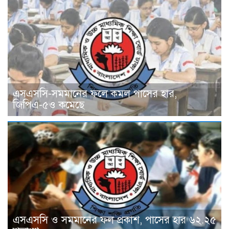
এসএসসি-সমমানের ফলে কমল পাসের হার,
জিপিএ-৫ও কমেছে
এসএসসি ও সমমানের ফল প্রকাশ, পাসের হার ৬২.২৫