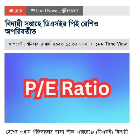
হোম
Lead News
,
পুঁজিবাজার
বিদায়ী সপ্তাহে ডিএসইর পিই রেশিও
অপরিবর্তীত
আপডেট : শনিবার, ৪ মার্চ, ২০২৩, ১১.৩৪ এএম
১৮৮ Time View
দেশের প্রধান পুঁজিবাজার ঢাকা স্টক এক্সচেঞ্জে (ডিএসই) বিদায়ী