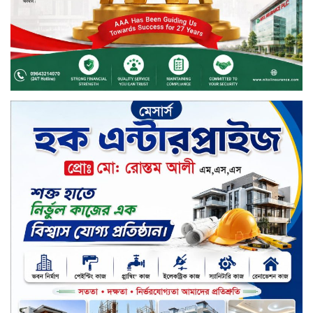
দেশের তিন গ্রামকে ‘এসডিজি ভিলেজ’
ঘোষণা করলেন প্রধানমন্ত্রী
তৃতীয় ব্যাংক হিসেবে সম্মিলিত ইসলামী
ব্যাংকের নিয়ন্ত্রণে ফার্স্ট সিকিউরিটি
চার সংকটাপন্ন এনবিএফআইয়ে প্রশাসক
নিয়োগ দিল বাংলাদেশ ব্যাংক
এসএসসিতে সিলেটে পাসের হার
৫৮.৩৩, জিপিএ-৫ পয়েছে ৩৮৩৬
হরিপুরে সার সংকট আর কতদিন লাইনে
দাঁড়িয়ে কৃষকে সার কিনতে হবে ?