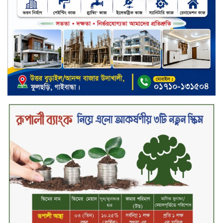
স্ট্যান্ডার্ড ইসলামী ব্যাংক পিএলসি.-এর
টাউন হল মিটিং-২০২৬ অনুষ্ঠিত
বিদায়ী সপ্তাহে দর পতনের শীর্ষে এস
আলম কোল্ড রোল্ড
বিদায়ী সপ্তাহে দর বৃদ্ধির শীর্ষে ফারইস্ট
ফাইন্যান্স
বিদায়ী সপ্তাহে লেনদেনের শীর্ষে শার্প
ইন্ডাস্ট্রিজ
চুয়াডাঙ্গায় বিএআরআই’র কৃষি গবেষণা
কেন্দ্র, মেহেরপুর এর আঞ্চলিক রিভিউ
কর্মশালা/২০২৫-২৬ অনুষ্ঠিত