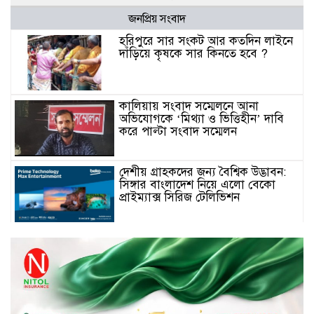
জনপ্রিয় সংবাদ
হরিপুরে সার সংকট আর কতদিন লাইনে
দাঁড়িয়ে কৃষকে সার কিনতে হবে ?
কালিয়ায় সংবাদ সম্মেলনে আনা
অভিযোগকে ‘মিথ্যা ও ভিত্তিহীন’ দাবি
করে পাল্টা সংবাদ সম্মেলন
দেশীয় গ্রাহকদের জন্য বৈশ্বিক উদ্ভাবন:
সিঙ্গার বাংলাদেশ নিয়ে এলো বেকো
প্রাইম্যাক্স সিরিজ টেলিভিশন
স্মার্টফোন ডিসপ্লেতে নতুন যুগ: ০ মিমি
বর্ডারলেস কনসেপ্ট আনল টেকনো
মাধবপুরে সিএনজি ও ট্রাকের মুখোমুখি