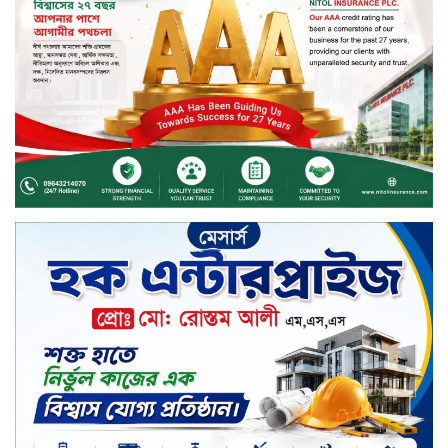
সংঘর্ষে নিহত দুই জন
ইসলামী ব্যাংকের শরী’আহ
সুপারভাইজরি কমিটির সভা অনুষ্ঠিত
বর্ষায় মানুষের পাশে বাংলালিংক; ১০
সিটি করপোরেশনে ১২ হাজারের বেশি
রেইনকোট বিতরণ
চুয়াডাঙ্গার জীবননগর সীমান্তে
বিএসএফের ৩ জনকে পুশ-ইন চেষ্টা
প্রতিহত করল বিজিবি
সিলেট জুড়ে বিষধর সাপ গুলো জঙ্গল
ছেড়ে লোকালয়ে আশ্রয় খুঁজছে