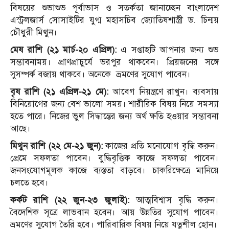
বিষয়ের শুভাশুভ পূর্বাভাস ও সতর্কতা জানাচ্ছেন বাংলাদেশ
এস্ট্রলজার্স সোসাইটির যুগ্ম মহাসচিব জ্যোতিষশাস্ত্রী ড. চিন্ময়
চৌধুরী মিথুন।
মেষ রাশি (২১ মার্চ-২০ এপ্রিল):
এ সপ্তাহটি আপনার জন্য শুভ
সম্ভাবনাময়। প্রাণপ্রাচুর্যে ভরপুর থাকবেন। প্রিয়জনের সঙ্গে
সুসম্পর্ক বজায় থাকবে। অনেকে ভ্রমণের সুযোগ পাবেন।
বৃষ রাশি (২১ এপ্রিল-২১ মে):
আবেগ নিয়ন্ত্রণে রাখুন। ব্যবসায়
বিনিয়োগের জন্য বেশ ভালো সময়। শারীরিক বিষয় নিয়ে সমস্যা
হতে পারে। নিজের ভুল সিদ্ধান্তের জন্য অর্থ ক্ষতি হওয়ার সম্ভাবনা
আছে।
মিথুন রাশি (২২ মে-২১ জুন):
কাজের প্রতি মনোযোগ বৃদ্ধি করুন।
প্রেমে সফলতা পাবেন। বুদ্ধিবৃত্তিক কাজে সফলতা পাবেন।
জনসংযোগমূলক কাজে ব্যস্ততা বাড়বে। চাকরিক্ষেত্রে মানিয়ে
চলতে হবে।
কর্কট রাশি (২২ জুন-২৩ জুলাই):
আত্মবিশ্বাস বৃদ্ধি করুন।
বৈদেশিক সূত্রে লাভবান হবেন। আয় উন্নতির সুযোগ পাবেন।
ভ্রমণের সুযোগ তৈরি হবে। পারিবারিক বিষয় নিয়ে যত্নশীল হোন।