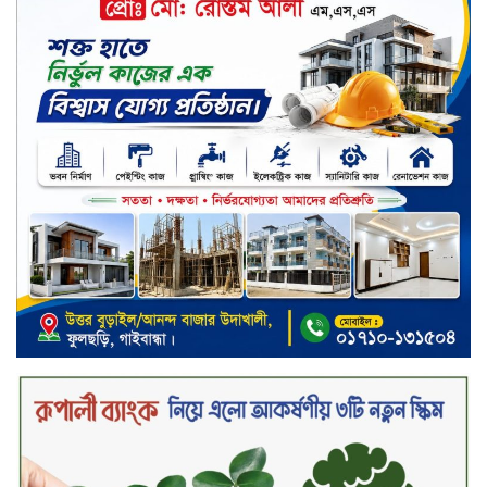
মতবিনিময় সভা অনুষ্ঠিত
‘শেখ হাসিনা ডিসেম্বরে ফিরলে গণহত্যার
দায় নিয়ে কারাগারে যাবেন,’ আইনমন্ত্রী
মধ্যরাতে শাহজালাল বিমানবন্দরের
বলাকা লাউঞ্জে অগ্নিকাণ্ড
নিরাপদ ও স্বল্পব্যয়ে ক্যাশলেস লেনদেন
গড়তে কাজ করছে বাংলাদেশ ব্যাংক:
গভর্নর
জীবননগর সীমান্ত দিয়ে ভারতে অবৈধ
অনুপ্রবেশের সময় ৮ বাংলাদেশি নারী
আটক
মাধবপুর গৃহবধূর ঝুলন্ত মরদেহ উদ্ধার
করছে পুলিশ