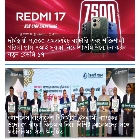
দীর্ঘস্থায়ী ৭,৫০০ এমএএইচ ব্যাটারি এবং শক্তিশালী
গরিলা গ্লাস ৭আই সুরক্ষা নিয়ে শাওমি উন্মোচন করল
নতুন রেডমি ১৭
ক্যাশলেস বাংলাদেশ বিনির্মাণে ইসলামী ব্যাংকের
উদ্যোগে বাংলা কিউআর নিয়ে বিশিষ্ট আলেমদের সঙ্গে
মতবিনিময় সভা অনুষ্ঠিত