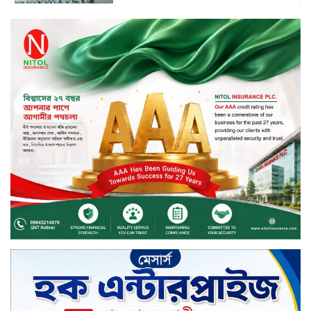
চুয়াডাঙ্গায় বিএআরআই’র কৃষি গবেষণা
কেন্দ্র, মেহেরপুর এর আঞ্চলিক রিভিউ
কর্মশালা/২০২৫-২৬ অনুষ্ঠিত
মুসলিম নিকাহ রেজিস্ট্রার কল্যাণ
পরিষদের সম্মেলন অনুষ্ঠিত
দীর্ঘস্থায়ী ৭,৫০০ এমএএইচ ব্যাটারি
এবং শক্তিশালী গরিলা গ্লাস ৭আই সুরক্ষা
নিয়ে শাওমি উন্মোচন করল নতুন রেডমি
১৭
খালেদা জিয়ার গাড়ীতে হামলাকারী
রুবেলের গোত্রীয় সন্ত্রাসীদের গ্রেফতারের
দাবি
ক্যাশলেস বাংলাদেশ বিনির্মাণে
ইসলামী ব্যাংকের উদ্যোগে বাংলা
কিউআর নিয়ে বিশিষ্ট আলেমদের সঙ্গে