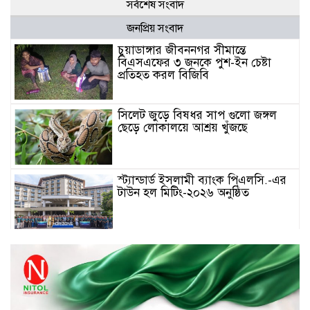
সর্বশেষ সংবাদ
জনপ্রিয় সংবাদ
চুয়াডাঙ্গার জীবননগর সীমান্তে
বিএসএফের ৩ জনকে পুশ-ইন চেষ্টা
প্রতিহত করল বিজিবি
সিলেট জুড়ে বিষধর সাপ গুলো জঙ্গল
ছেড়ে লোকালয়ে আশ্রয় খুঁজছে
স্ট্যান্ডার্ড ইসলামী ব্যাংক পিএলসি.-এর
টাউন হল মিটিং-২০২৬ অনুষ্ঠিত
বিদায়ী সপ্তাহে দর পতনের শীর্ষে এস
আলম কোল্ড রোল্ড