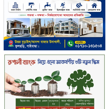
খালেদা জিয়ার গাড়ীতে হামলাকারী
রুবেলের গোত্রীয় সন্ত্রাসীদের গ্রেফতারের
দাবি
ক্যাশলেস বাংলাদেশ বিনির্মাণে
ইসলামী ব্যাংকের উদ্যোগে বাংলা
কিউআর নিয়ে বিশিষ্ট আলেমদের সঙ্গে
মতবিনিময় সভা অনুষ্ঠিত
‘শেখ হাসিনা ডিসেম্বরে ফিরলে গণহত্যার
দায় নিয়ে কারাগারে যাবেন,’ আইনমন্ত্রী
মধ্যরাতে শাহজালাল বিমানবন্দরের
বলাকা লাউঞ্জে অগ্নিকাণ্ড
নিরাপদ ও স্বল্পব্যয়ে ক্যাশলেস লেনদেন
গড়তে কাজ করছে বাংলাদেশ ব্যাংক:
গভর্নর