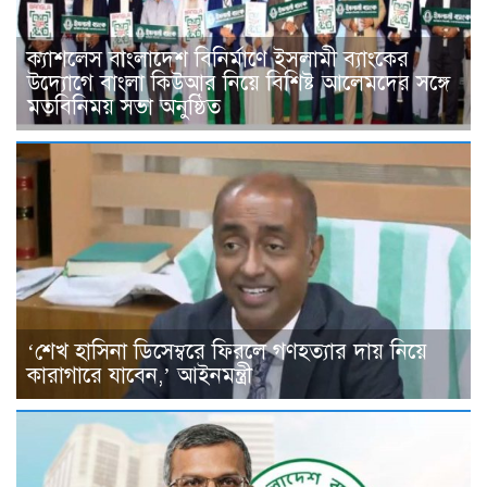
ক্যাশলেস বাংলাদেশ বিনির্মাণে ইসলামী ব্যাংকের
উদ্যোগে বাংলা কিউআর নিয়ে বিশিষ্ট আলেমদের সঙ্গে
মতবিনিময় সভা অনুষ্ঠিত
‘শেখ হাসিনা ডিসেম্বরে ফিরলে গণহত্যার দায় নিয়ে
কারাগারে যাবেন,’ আইনমন্ত্রী