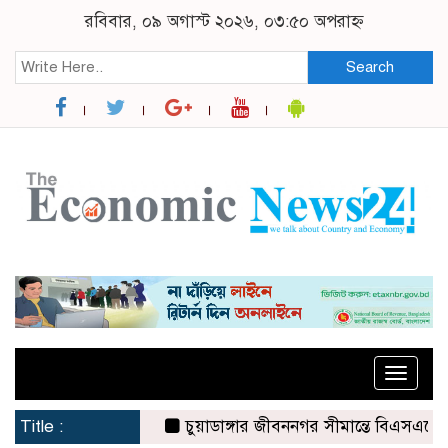
রবিবার, ০৯ অগাস্ট ২০২৬, ০৩:৫০ অপরাহ্ন
Search
Toggle
naviga
Title :
চুয়াডাঙ্গার জীবননগর সীমান্তে বিএসএফের ৩ জনক