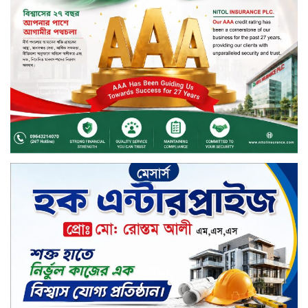
বিদায়ী সপ্তাহে দর বৃদ্ধির শীর্ষে ফারইস্ট
ফাইন্যান্স
বিদায়ী সপ্তাহে লেনদেনের শীর্ষে শার্প
ইন্ডাস্ট্রিজ
চুয়াডাঙ্গায় বিএআরআই’র কৃষি গবেষণা
কেন্দ্র, মেহেরপুর এর আঞ্চলিক রিভিউ
কর্মশালা/২০২৫-২৬ অনুষ্ঠিত
মুসলিম নিকাহ রেজিস্ট্রার কল্যাণ
পরিষদের সম্মেলন অনুষ্ঠিত
দীর্ঘস্থায়ী ৭,৫০০ এমএএইচ ব্যাটারি
এবং শক্তিশালী গরিলা গ্লাস ৭আই সুরক্ষা
নিয়ে শাওমি উন্মোচন করল নতুন রেডমি
১৭