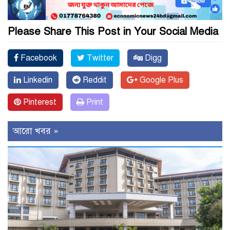
Please Share This Post in Your Social Media
Facebook
Twitter
Digg
Linkedin
Reddit
Google Plus
Pinterest
Print
আরো খবর »