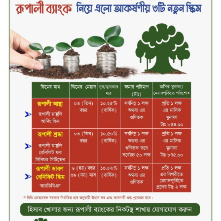
সপ্তাহের শেষ কার্যদিবসে দরবৃদ্ধির শীর্ষে
নিটল ইন্স্যুরেন্স
সিলেটের ওসমানীনগরে দুই বাসের
মুখোমুখি সংঘর্ষে ৮ জন নিহত
২০২৯ সালের মধ্যে বাংলাদেশের
সবচেয়ে বিশ্বস্ত, টেকসই ও ক্যাশলেস
ব্যাংক হওয়ার লক্ষ্য নিয়ে ‘ভিশন ২০২৯’
উন্মোচন করল কমিউনিটি ব্যাংক
বাংলাদেশ পিএলসি