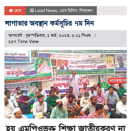
হোম
Lead News
,
প্রেস রিলিস
,
শিক্ষাঙ্গন
লাগাতার অবস্থান কর্মসূচির ৭ম দিন
আপডেট : বৃহস্পতিবার, ২ মার্চ, ২০২৩, ৫.২১ পিএম
২৫৭ Time View
হয় এমপিওভুক্ত শিক্ষা জাতীয়করণ না