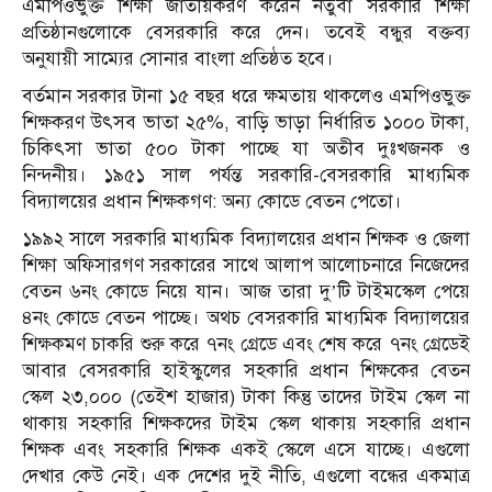
এমপিওভুক্ত শিক্ষা জাতীয়করণ করেন নতুবা সরকারি শিক্ষা
প্রতিষ্ঠানগুলোকে বেসরকারি করে দেন। তবেই বন্ধুর বক্তব্য
অনুযায়ী সাম্যের সোনার বাংলা প্রতিষ্ঠত হবে।
বর্তমান সরকার টানা ১৫ বছর ধরে ক্ষমতায় থাকলেও এমপিওভুক্ত
শিক্ষকরণ উৎসব ভাতা ২৫%, বাড়ি ভাড়া নির্ধারিত ১০০০ টাকা,
চিকিৎসা ভাতা ৫০০ টাকা পাচ্ছে যা অতীব দুঃখজনক ও
নিন্দনীয়। ১৯৫১ সাল পর্যন্ত সরকারি-বেসরকারি মাধ্যমিক
বিদ্যালয়ের প্রধান শিক্ষকগণ: অন্য কোডে বেতন পেতো।
১৯৯২ সালে সরকারি মাধ্যমিক বিদ্যালয়ের প্রধান শিক্ষক ও জেলা
শিক্ষা অফিসারগণ সরকারের সাথে আলাপ আলোচনারে নিজেদের
বেতন ৬নং কোডে নিয়ে যান। আজ তারা দু’টি টাইমস্কেল পেয়ে
৪নং কোডে বেতন পাচ্ছে। অথচ বেসরকারি মাধ্যমিক বিদ্যালয়ের
শিক্ষকমণ চাকরি শুরু করে ৭নং গ্রেডে এবং শেষ করে ৭নং গ্রেডেই
আবার বেসরকারি হাইস্কুলের সহকারি প্রধান শিক্ষকের বেতন
স্কেল ২৩,০০০ (তেইশ হাজার) টাকা কিন্তু তাদের টাইম স্কেল না
থাকায় সহকারি শিক্ষকদের টাইম স্কেল থাকায় সহকারি প্রধান
শিক্ষক এবং সহকারি শিক্ষক একই স্কেলে এসে যাচ্ছে। এগুলো
দেখার কেউ নেই। এক দেশের দুই নীতি, এগুলো বন্ধের একমাত্র