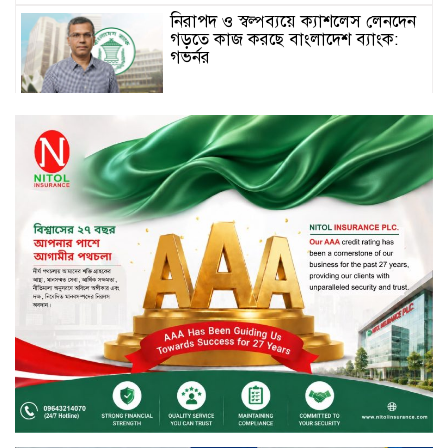
নিরাপদ ও স্বল্পব্যয়ে ক্যাশলেস লেনদেন
গড়তে কাজ করছে বাংলাদেশ ব্যাংক:
গভর্নর
জীবননগর সীমান্ত দিয়ে ভারতে অবৈধ
অনুপ্রবেশের সময় ৮ বাংলাদেশি নারী
আটক
মাধবপুর গৃহবধূর ঝুলন্ত মরদেহ উদ্ধার
করছে পুলিশ
চ্যানেল আইয়ের ‘আমরাই বাংলাদেশ’
টকশোতে সাইফুল ইসলাম সোহেল ও
চিত্রনায়ক ডিএ তায়েব
টাঙ্গাইলে নিহত বাস মালিকদের
পরিবারকে অনুদান ও সম্মাননা প্রদান