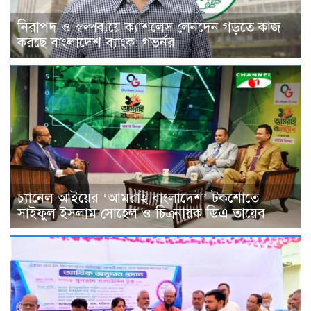
নিরাপদ ও স্বল্পব্যয়ে ক্যাশলেস লেনদেন গড়তে কাজ
করছে বাংলাদেশ ব্যাংক: গভর্নর
চ্যানেল আইয়ের ‘আমরাই বাংলাদেশ’ টকশোতে
সাইফুল ইসলাম সোহেল ও চিত্রনায়ক ডিএ তায়েব