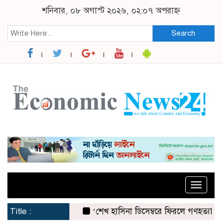
শনিবার, ০৮ অগাস্ট ২০২৬, ০২:০৭ অপরাহ্ন
Search
Toggle
naviga
Title :
‘শেখ হাসিনা ডিসেম্বরে ফিরলে গণহত্যার দায় নিয়ে