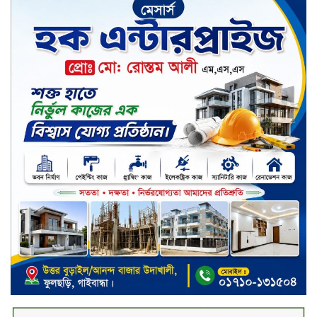
টাঙ্গাইলে ভাষা কর্মশালা ও পুরষ্কার
বিতরণ
সড়ক নিরাপত্তায় বিশেষ অবদান রাখায়
নিসচা বিশেষ সম্মাননা পেলেন লায়ন গনি
মিয়া বাবুল
মার্কেন্টাইল ব্যাংকের নির্বাহী কমিটির
চেয়ারম্যান হলেন আনোয়ারুল হক
সপ্তাহের শেষ কার্যদিবসে লেনদেনের
তালিকায় শীর্ষে উঠে এসেছে শার্প
ইন্ডাস্ট্রিজ
সপ্তাহের শেষ কার্যদিবসে দরপতনের
শীর্ষে সেনা ইন্স্যুরেন্স