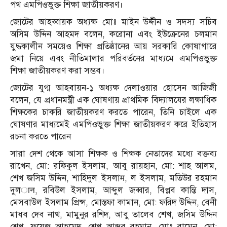
পথ এমপিওভুক্ত শিক্ষা জাতীয়করণ।
জোটের আহব্বায়ক অধ্যক্ষ মোঃ মাইন উদ্দীন ও সদস্য সচিব
অসিম উদ্দিন আহমদ বলেন, করোনা এবং ইউক্রেনের চলমান
যুদ্ধকালীন সময়েও শিক্ষা প্রতিষ্ঠানের আয় সরকারি কোষাগারে
জমা নিয়ে এবং নীতিমালার পরিবর্তনের মাধ্যমে এমপিওভুক্ত
শিক্ষা জাতীয়করণ করা সম্ভব।
জোটের যুগ্ম আহবায়ন-১ অধ্যক্ষ দেলাওয়ার হোসেন আজিজী
বলেন, যে প্রধানমন্ত্রী এক ঘোষণায় প্রাথমিক বিদ্যালযের লক্ষাধিক
শিক্ষকের চাকরি জাতীয়করণ করতে পারেন, তিনি চাইলে এক
ঘোষণার মাধ্যমেই এমপিওভুক্ত শিক্ষা জাতীয়করণ করে ইতিহাস
রচনা করতে পারেন
সারা দেশ থেকে আসা শিক্ষক ও শিক্ষক নেতাদের মধ্যে বক্তব্য
রাখেন, মো: রফিকুল ইসলাম, আবু রায়হান, মো: শাহ আলম,
শেখ জসিম উদ্দিন, শাহিদুল ইসলাम, ল ইসলাম, মতিউর রহমান
দুলान, রবিউল ইসলাম, আব্দুল জব্বার, বিপ্লব কান্তি দাস,
মেসবাউল ইসলাম প্রিন্স, মোস্তফা কামান, মো: ফরিদ উদ্দিন, বেনী
মাধব দেব নাথ, মামুনুর রশিদ, আবু তালেব শেখ, জসিম উদ্দিন
শেখ, ফয়েজ আহমেদ, শেখ আব্দুর রহমান, মোঃ রামেন, মো: