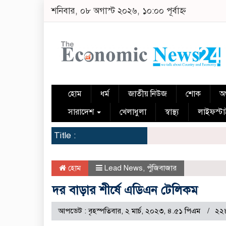
শনিবার, ০৮ অগাস্ট ২০২৬, ১০:০০ পূর্বাহ্ন
হোম
ধর্ম
জাতীয় নিউজ
শোক
অর
সারাদেশ
খেলাধুলা
স্বাস্থ্য
লাইফস্ট
Title :
হোম
Lead News
,
পুঁজিবাজার
দর বাড়ার শীর্ষে এডিএন টেলিকম
আপডেট : বৃহস্পতিবার, ২ মার্চ, ২০২৩, ৪.৫১ পিএম
২২