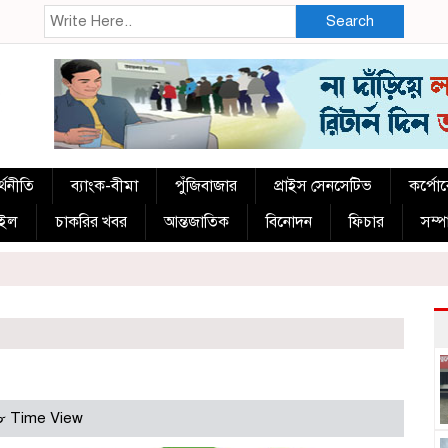
Search
্থনীতি
ব্যাংক-বীমা
পুঁজিবাজার
প্রাইস সেনসেটিভ
কর্পো
াইল
চাকরির খবর
আন্তজাতিক
বিনোদন
ফিচার
সম্
৮ Time View