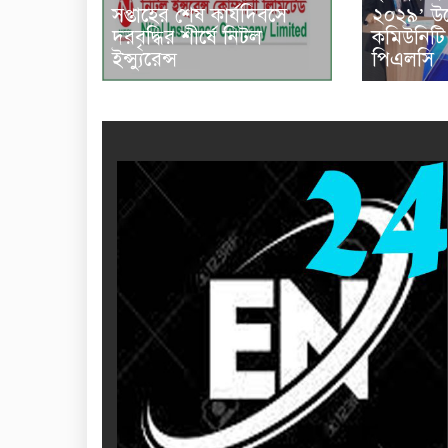
২০২৯’ উন
সপ্তাহের শেষ কার্যদিবসে
কমিউনিটি 
দরবৃদ্ধির শীর্ষে নিটল
পিএলসি
ইন্স্যুরেন্স