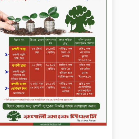
কমিউনিটি ব্যাংক বাংলাদেশ
পিএলসি
শিক্ষার্থীদের জন্য দারাজে
এক্সক্লুসিভ ডিসকাউন্ট নিয়ে আসছে
রিয়েলমি সি১০০এক্স
পরিবারের কাছে কিশোরের
কান্নাজড়িত কণ্ঠ শোনিয়ে ১২ লাখ
টাকা মুক্তিপণ দাবি, টাকা না পেয়ে
শ্বাসরোধে হত্যা—আলোচিত
রাফিজ হত্যা মামলার অন্যতম
সামি গাজীপুর থেকে গ্রেফতার
নড়াইলে বিএনপির ৬ নেতার
বহিষ্কারাদেশ প্রত্যাহার