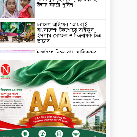
উদ্ধার করছে পুলিশ
চ্যানেল আইয়ের ‘আমরাই
বাংলাদেশ’ টকশোতে সাইফুল
ইসলাম সোহেল ও চিত্রনায়ক ডিএ
তায়েব
টাঙ্গাইলে নিহত বাস মালিকদের
পরিবারকে অনুদান ও সম্মাননা
প্রদান
টাঙ্গাইলে ভাষা কর্মশালা ও পুরষ্কার
বিতরণ
সড়ক নিরাপত্তায় বিশেষ অবদান
রাখায় নিসচা বিশেষ সম্মাননা
পেলেন লায়ন গনি মিয়া বাবুল
মার্কেন্টাইল ব্যাংকের নির্বাহী
কমিটির চেয়ারম্যান হলেন