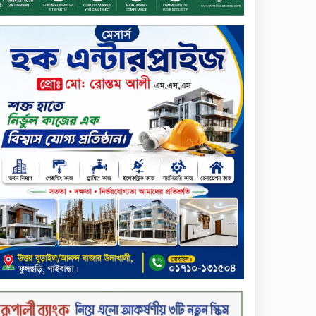
আনোয়ারুল হক
সপ্তাহের শেষ কার্যদিবসে
লেনদেনের তালিকায় শীর্ষে উঠে
এসেছে শার্প ইন্ডাস্ট্রিজ
সপ্তাহের শেষ কার্যদিবসে
দরপতনের শীর্ষে সেনা ইন্স্যুরেন্স
সপ্তাহের শেষ কার্যদিবসে দরবৃদ্ধির
শীর্ষে নিটল ইন্স্যুরেন্স
সিলেটের ওসমানীনগরে দুই বাসের
মুখোমুখি সংঘর্ষে ৮ জন নিহত
২০২৯ সালের মধ্যে বাংলাদেশের
সবচেয়ে বিশ্বস্ত, টেকসই ও
ক্যাশলেস ব্যাংক হওয়ার লক্ষ্য
নিয়ে ‘ভিশন ২০২৯’ উন্মোচন করল