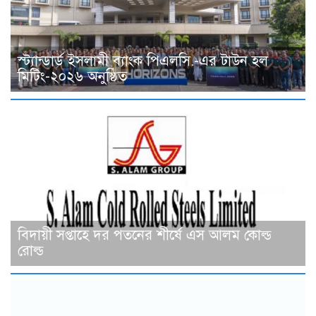
স্ট্যান্ডার্ড ইসলামী ব্যাংক পিএলসি.-এর টাউন হল
মিটিং-২০২৬ অনুষ্ঠিত
বিদায়ী সপ্তাহে দর পতনের শীর্ষে এস আলম কোল্ড
রোল্ড