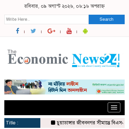
রবিবার, ০৯ অগাস্ট ২০২৬, ০৬:১৬ অপরাহ্ন
Search
Toggle
naviga
Title :
চুয়াডাঙ্গার জীবননগর সীমান্তে বিএসএফের ৩ জ