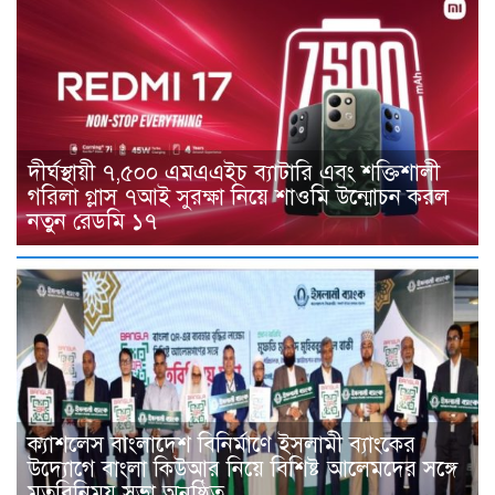
দীর্ঘস্থায়ী ৭,৫০০ এমএএইচ ব্যাটারি এবং শক্তিশালী
গরিলা গ্লাস ৭আই সুরক্ষা নিয়ে শাওমি উন্মোচন করল
নতুন রেডমি ১৭
ক্যাশলেস বাংলাদেশ বিনির্মাণে ইসলামী ব্যাংকের
উদ্যোগে বাংলা কিউআর নিয়ে বিশিষ্ট আলেমদের সঙ্গে
মতবিনিময় সভা অনুষ্ঠিত