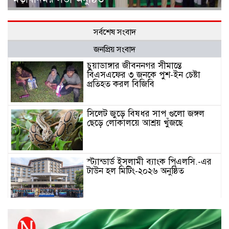
সর্বশেষ সংবাদ
জনপ্রিয় সংবাদ
চুয়াডাঙ্গার জীবননগর সীমান্তে
বিএসএফের ৩ জনকে পুশ-ইন চেষ্টা
প্রতিহত করল বিজিবি
সিলেট জুড়ে বিষধর সাপ গুলো জঙ্গল
ছেড়ে লোকালয়ে আশ্রয় খুঁজছে
স্ট্যান্ডার্ড ইসলামী ব্যাংক পিএলসি.-এর
টাউন হল মিটিং-২০২৬ অনুষ্ঠিত
বিদায়ী সপ্তাহে দর পতনের শীর্ষে এস
আলম কোল্ড রোল্ড