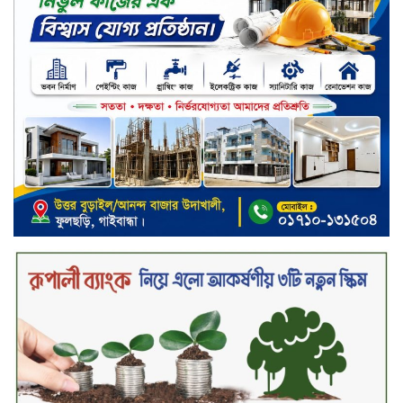
এবং শক্তিশালী গরিলা গ্লাস ৭আই সুরক্ষা
নিয়ে শাওমি উন্মোচন করল নতুন রেডমি
১৭
খালেদা জিয়ার গাড়ীতে হামলাকারী
রুবেলের গোত্রীয় সন্ত্রাসীদের গ্রেফতারের
দাবি
ক্যাশলেস বাংলাদেশ বিনির্মাণে
ইসলামী ব্যাংকের উদ্যোগে বাংলা
কিউআর নিয়ে বিশিষ্ট আলেমদের সঙ্গে
মতবিনিময় সভা অনুষ্ঠিত
‘শেখ হাসিনা ডিসেম্বরে ফিরলে গণহত্যার
দায় নিয়ে কারাগারে যাবেন,’ আইনমন্ত্রী
মধ্যরাতে শাহজালাল বিমানবন্দরের
বলাকা লাউঞ্জে অগ্নিকাণ্ড