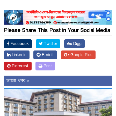
Please Share This Post in Your Social Media
Facebook
Twitter
Digg
Linkedin
Reddit
Google Plus
Pinterest
Print
আরো খবর »