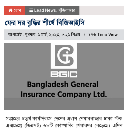
হোম
Lead News
,
পুঁজিবাজার
ফের দর বৃদ্ধির শীর্ষে বিজিআইসি
আপডেট : বুধবার, ১ মার্চ, ২০২৩, ৫.২১ পিএম
১৭৩ Time View
সপ্তাহের চতুর্থ কার্যদিবসে দেশের প্রধান শেয়ারবাজার ঢাকা স্টক
এক্সচেঞ্জে (ডিএসই) ৬৮টি কোম্পানির শেয়ারদর বেড়েছে। এদিন