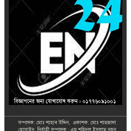
সম্পাদক: মোঃ শাহাব উদ্দিন, প্রকাশক: মোঃ শাহজাদা
হোসাইন, নির্বাহী সম্পাদক : এম শহিদুল ইসলাম নয়ন