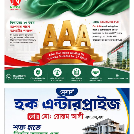
বিদায়ী সপ্তাহে দর বৃদ্ধির শীর্ষে ফারইস্ট
ফাইন্যান্স
বিদায়ী সপ্তাহে লেনদেনের শীর্ষে শার্প
ইন্ডাস্ট্রিজ
চুয়াডাঙ্গায় বিএআরআই’র কৃষি গবেষণা
কেন্দ্র, মেহেরপুর এর আঞ্চলিক রিভিউ
কর্মশালা/২০২৫-২৬ অনুষ্ঠিত
মুসলিম নিকাহ রেজিস্ট্রার কল্যাণ
পরিষদের সম্মেলন অনুষ্ঠিত
দীর্ঘস্থায়ী ৭,৫০০ এমএএইচ ব্যাটারি