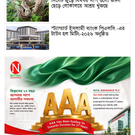
সিলেট জুড়ে বিষধর সাপ গুলো জঙ্গল
ছেড়ে লোকালয়ে আশ্রয় খুঁজছে
স্ট্যান্ডার্ড ইসলামী ব্যাংক পিএলসি.-এর
টাউন হল মিটিং-২০২৬ অনুষ্ঠিত
বিদায়ী সপ্তাহে দর পতনের শীর্ষে এস
আলম কোল্ড রোল্ড
বিদায়ী সপ্তাহে দর বৃদ্ধির শীর্ষে ফারইস্ট
ফাইন্যান্স
বিদায়ী সপ্তাহে লেনদেনের শীর্ষে শার্প
ইন্ডাস্ট্রিজ