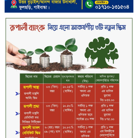
মতবিনিময় সভা অনুষ্ঠিত
‘শেখ হাসিনা ডিসেম্বরে ফিরলে গণহত্যার
দায় নিয়ে কারাগারে যাবেন,’ আইনমন্ত্রী
মধ্যরাতে শাহজালাল বিমানবন্দরের
বলাকা লাউঞ্জে অগ্নিকাণ্ড
নিরাপদ ও স্বল্পব্যয়ে ক্যাশলেস লেনদেন
গড়তে কাজ করছে বাংলাদেশ ব্যাংক:
গভর্নর
জীবননগর সীমান্ত দিয়ে ভারতে অবৈধ
অনুপ্রবেশের সময় ৮ বাংলাদেশি নারী
আটক