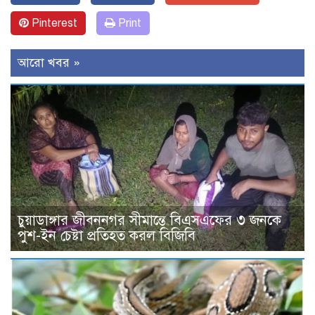
Pinterest
Print
আরো খবর »
চুয়াডাঙ্গার জীবননগর সীমান্তে বিএসএফের ৩ জনকে
পুশ-ইন চেষ্টা প্রতিহত করল বিজিবি