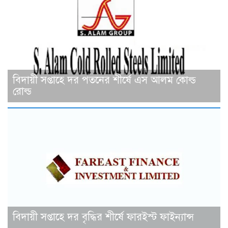
বিদায়ী সপ্তাহে দর পতনের শীর্ষে এস আলম কোল্ড
রোল্ড
বিদায়ী সপ্তাহে দর বৃদ্ধির শীর্ষে ফারইস্ট ফাইন্যান্স