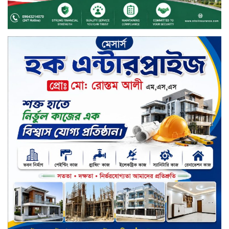
চুয়াডাঙ্গায় বিএআরআই’র কৃষি গবেষণা
কেন্দ্র, মেহেরপুর এর আঞ্চলিক রিভিউ
কর্মশালা/২০২৫-২৬ অনুষ্ঠিত
মুসলিম নিকাহ রেজিস্ট্রার কল্যাণ
পরিষদের সম্মেলন অনুষ্ঠিত
দীর্ঘস্থায়ী ৭,৫০০ এমএএইচ ব্যাটারি
এবং শক্তিশালী গরিলা গ্লাস ৭আই সুরক্ষা
নিয়ে শাওমি উন্মোচন করল নতুন রেডমি
১৭
খালেদা জিয়ার গাড়ীতে হামলাকারী
রুবেলের গোত্রীয় সন্ত্রাসীদের গ্রেফতারের
দাবি
ক্যাশলেস বাংলাদেশ বিনির্মাণে
ইসলামী ব্যাংকের উদ্যোগে বাংলা
কিউআর নিয়ে বিশিষ্ট আলেমদের সঙ্গে