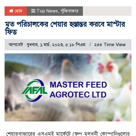
হোম
Top News
,
পুঁজিবাজার
মৃত পরিচালকের শেয়ার হস্তান্তর করবে মাস্টার
ফিড
আপডেট : বুধবার, ১ মার্চ, ২০২৩, ৫.১৮ পিএম
২৪৪ Time View
শেয়ারবাজারের এসএমই মার্কেটে (স্বল্প মূলধনী কোম্পানিগুলোর