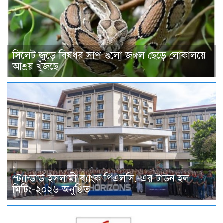
সিলেট জুড়ে বিষধর সাপ গুলো জঙ্গল ছেড়ে লোকালয়ে
আশ্রয় খুঁজছে
স্ট্যান্ডার্ড ইসলামী ব্যাংক পিএলসি.-এর টাউন হল
মিটিং-২০২৬ অনুষ্ঠিত