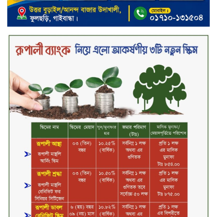
চুয়াডাঙ্গা আদালত চত্বরে ভুয়া
আইনজীবীসহ দুইজন আটক, ‘রায়
পাইয়ে দেওয়ার’ নামে লাখ লাখ টাকা
হাতিয়ে নেওয়ার অভিযোগ
নবীনগরে সোলার সিস্টেমে অনাবাদি
জমিতে আউশ আবাদে কৃষকের ভাগ্য
বদল
বিএটি বাংলাদেশের নতুন ব্যবস্থাপনা
পরিচালক কাখাবের বেনিদজে
ইউনিলিভার কনজ্যুমার কেয়ার
লিমিটেডের গুরুত্বপূর্ণ চার পদে নতুন
নিয়োগ