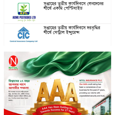
সপ্তাহের তৃতীয় কার্যদিবসে লেনদেনের
শীর্ষে একমি পেস্টিসাইড
সপ্তাহের তৃতীয় কার্যদিবসে দরবৃদ্ধির
শীর্ষে সেন্ট্রাল ইন্সুরেন্স
সপ্তাহের তৃতীয় কার্যদিবসে দরপতনের
শীর্ষে রিং শাইন টেক্সটাইল
টাঙ্গাইলে জুলাই গণঅভ্যুত্থান দিবস
পালিত
জাতিসংঘের হিসাব ও সরকারি গেজেটের
বাইরে থাকা ৫৬৪ নিহতের পরিচয়
প্রকাশের দাবি বিসিআরএসের