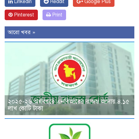
Linkedin
Reddit
Google Plus
Pinterest
Print
আরো খবর »
২০২৫-২৬ অর্থবছরে এনবিআরের রাজস্ব আদায় ৪.১৫
লাখ কোটি টাকা