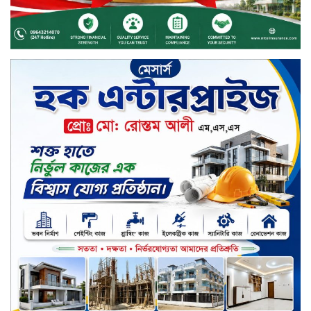
চুয়াডাঙ্গায় পুষ্পস্তবক অর্পণ ও আলোচনা
সভার মধ্য দিয়ে জুলাই গণঅভ্যুত্থান
দিবস পালিত
৮ ব্র্যান্ডের ফর্সাকারী ক্রিমে বিপজ্জনক
মাত্রায় মার্কারি, সতর্ক করল বিএসটিআই
জুলাই গণঅভ্যুত্থান ছিল সর্বস্তরের
মানুষের আন্দোলন: মুহাম্মদ ইউনূস
গণতন্ত্র ও আত্মত্যাগের ইতিহাস সংরক্ষণ
করবে জুলাই স্মৃতি জাদুঘর: প্রধানমন্ত্রী
সিলেট ওসমানী বিমানবন্দরে সালাম
এয়ার চালু হচ্ছে ১লা সেপ্টেম্বর হতে