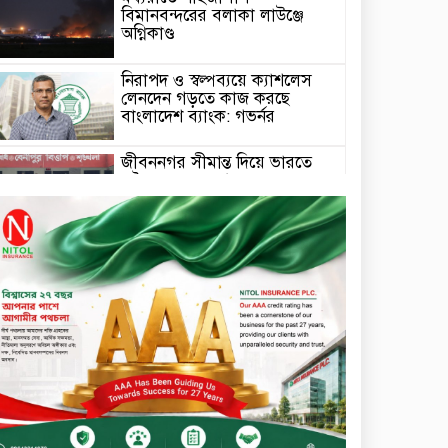
বিমানবন্দরের বলাকা লাউঞ্জে
অগ্নিকাণ্ড
নিরাপদ ও স্বল্পব্যয়ে ক্যাশলেস
লেনদেন গড়তে কাজ করছে
বাংলাদেশ ব্যাংক: গভর্নর
জীবননগর সীমান্ত দিয়ে ভারতে
অবৈধ অনুপ্রবেশের সময় ৮
বাংলাদেশি নারী আটক
মাধবপুর গৃহবধূর ঝুলন্ত মরদেহ
উদ্ধার করছে পুলিশ
চ্যানেল আইয়ের ‘আমরাই
বাংলাদেশ’ টকশোতে সাইফুল
ইসলাম সোহেল ও চিত্রনায়ক ডিএ
তায়েব
টাঙ্গাইলে নিহত বাস মালিকদের
পরিবারকে অনুদান ও সম্মাননা