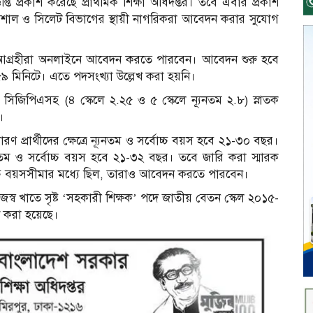
প্তি প্রকাশ করেছে প্রাথমিক শিক্ষা অধিদপ্তর। তবে এবার প্রকাশ
 বরিশাল ও সিলেট বিভাগের স্থায়ী নাগরিকরা আবেদন করার সুযোগ
যায়ী, আগ্রহীরা অনলাইনে আবেদন করতে পারবেন। আবেদন শুরু হবে
৯ মিনিটে। এতে পদসংখ্যা উল্লেখ করা হয়নি।
ি বা সিজিপিএসহ (৪ স্কেলে ২.২৫ ও ৫ স্কেলে ন্যূনতম ২.৮) স্নাতক
।
ারণ প্রার্থীদের ক্ষেত্রে ন্যূনতম ও সর্বোচ্চ বয়স হবে ২১-৩০ বছর।
ে ন্যূনতম ও সর্বোচ্চ বয়স হবে ২১-৩২ বছর। তবে জারি করা স্মারক
চ্চ বয়সসীমার মধ্যে ছিল, তারাও আবেদন করতে পারবেন।
াজস্ব খাতে সৃষ্ট ‘সহকারী শিক্ষক’ পদে জাতীয় বেতন স্কেল ২০১৫-
াশ করা হয়েছে।