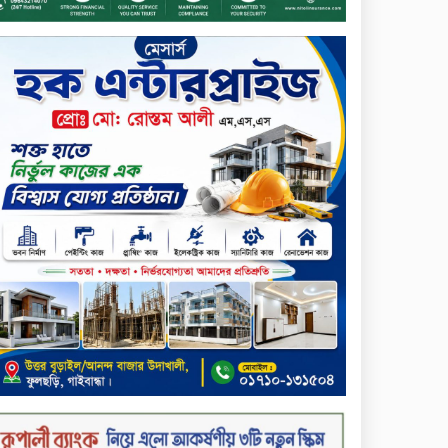
প্রদান
টাঙ্গাইলে ভাষা কর্মশালা ও পুরষ্কার
বিতরণ
সড়ক নিরাপত্তায় বিশেষ অবদান
রাখায় নিসচা বিশেষ সম্মাননা
পেলেন লায়ন গনি মিয়া বাবুল
মার্কেন্টাইল ব্যাংকের নির্বাহী
কমিটির চেয়ারম্যান হলেন
আনোয়ারুল হক
সপ্তাহের শেষ কার্যদিবসে
লেনদেনের তালিকায় শীর্ষে উঠে
এসেছে শার্প ইন্ডাস্ট্রিজ
সপ্তাহের শেষ কার্যদিবসে
দরপতনের শীর্ষে সেনা ইন্স্যুরেন্স