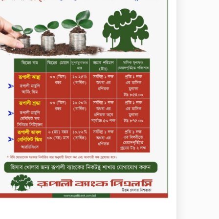
সপ্তাহের শেষ কার্যদিবসে দরবৃদ্ধির
শীর্ষে নিটল ইন্স্যুরেন্স
সিলেটের ওসমানীনগরে দুই বাসের
মুখোমুখি সংঘর্ষে ৮ জন নিহত
২০২৯ সালের মধ্যে বাংলাদেশের
সবচেয়ে বিশ্বস্ত, টেকসই ও
ক্যাশলেস ব্যাংক হওয়ার লক্ষ্য
নিয়ে ‘ভিশন ২০২৯’ উন্মোচন করল
কমিউনিটি ব্যাংক বাংলাদেশ
পিএলসি