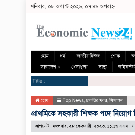
শনিবার, ০৮ অগাস্ট ২০২৬, ০৭:৪৯ অপরাহ্ন
হোম
ধর্ম
জাতীয় নিউজ
শোক
অর
সারাদেশ
খেলাধুলা
স্বাস্থ্য
লাইফস্ট
Title :
হোম
Top News
,
চাকরির খবর
,
শিক্ষাঙ্গন
প্রাথমিকে সহকারী শিক্ষক পদে নিয়োগ বিজ
আপডেট : মঙ্গলবার, ২৮ ফেব্রুয়ারী, ২০২৩, ১১.১৬ এএম