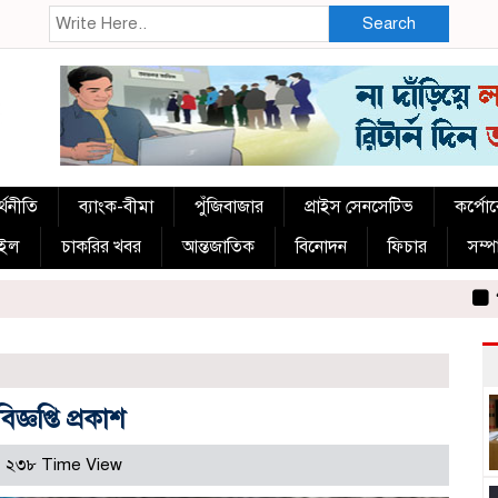
Search
্থনীতি
ব্যাংক-বীমা
পুঁজিবাজার
প্রাইস সেনসেটিভ
কর্পো
াইল
চাকরির খবর
আন্তজাতিক
বিনোদন
ফিচার
সম্
‘শেখ হাসিনা 
্ঞপ্তি প্রকাশ
২৩৮ Time View