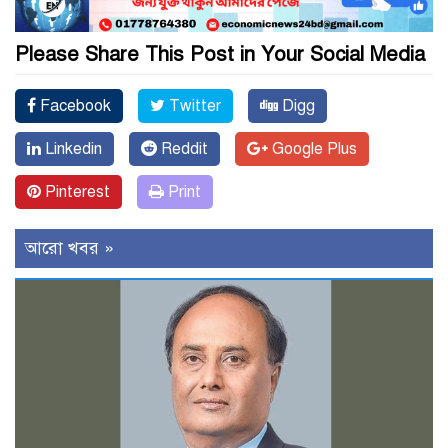
Please Share This Post in Your Social Media
Facebook
Twitter
Digg
Linkedin
Reddit
Google Plus
Pinterest
Print
আরো খবর »