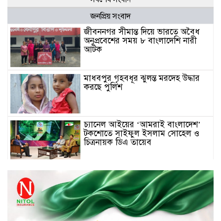
জনপ্রিয় সংবাদ
জীবননগর সীমান্ত দিয়ে ভারতে অবৈধ
অনুপ্রবেশের সময় ৮ বাংলাদেশি নারী
আটক
মাধবপুর গৃহবধূর ঝুলন্ত মরদেহ উদ্ধার
করছে পুলিশ
চ্যানেল আইয়ের ‘আমরাই বাংলাদেশ’
টকশোতে সাইফুল ইসলাম সোহেল ও
চিত্রনায়ক ডিএ তায়েব
টাঙ্গাইলে নিহত বাস মালিকদের
পরিবারকে অনুদান ও সম্মাননা প্রদান
টাঙ্গাইলে ভাষা কর্মশালা ও পুরষ্কার