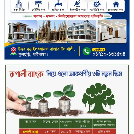
সপ্তাহের শেষ কার্যদিবসে দরবৃদ্ধির শীর্ষে
নিটল ইন্স্যুরেন্স
সিলেটের ওসমানীনগরে দুই বাসের
মুখোমুখি সংঘর্ষে ৮ জন নিহত
২০২৯ সালের মধ্যে বাংলাদেশের
সবচেয়ে বিশ্বস্ত, টেকসই ও ক্যাশলেস
ব্যাংক হওয়ার লক্ষ্য নিয়ে ‘ভিশন ২০২৯’
উন্মোচন করল কমিউনিটি ব্যাংক
বাংলাদেশ পিএলসি
শিক্ষার্থীদের জন্য দারাজে এক্সক্লুসিভ
ডিসকাউন্ট নিয়ে আসছে রিয়েলমি
সি১০০এক্স
পরিবারের কাছে কিশোরের কান্নাজড়িত
কণ্ঠ শোনিয়ে ১২ লাখ টাকা মুক্তিপণ
দাবি, টাকা না পেয়ে শ্বাসরোধে হত্যা—