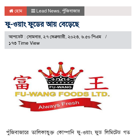
হোম
Lead News
,
পুঁজিবাজার
ফু-ওয়াং ফুডের আয় বেড়েছে
আপডেট : সোমবার, ২৭ ফেব্রুয়ারী, ২০২৩, ৬.৫০ পিএম
১৭৩ Time View
পুঁজিবাজারে তালিকাভুক্ত কোম্পানি ফু-ওয়াং ফুড লিমিটেড গত