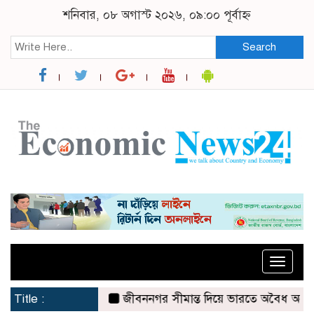
শনিবার, ০৮ অগাস্ট ২০২৬, ০৯:০০ পূর্বাহ্ন
Search
Toggle
naviga
Title :
জীবননগর সীমান্ত দিয়ে ভারতে অবৈধ অনুপ্রবেশ