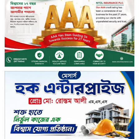
বিতরণ
সড়ক নিরাপত্তায় বিশেষ অবদান রাখায়
নিসচা বিশেষ সম্মাননা পেলেন লায়ন গনি
মিয়া বাবুল
মার্কেন্টাইল ব্যাংকের নির্বাহী কমিটির
চেয়ারম্যান হলেন আনোয়ারুল হক
সপ্তাহের শেষ কার্যদিবসে লেনদেনের
তালিকায় শীর্ষে উঠে এসেছে শার্প
ইন্ডাস্ট্রিজ
সপ্তাহের শেষ কার্যদিবসে দরপতনের
শীর্ষে সেনা ইন্স্যুরেন্স