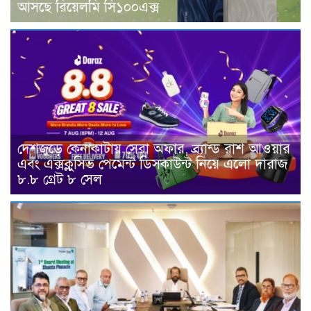
আসছে রিয়েলমি সি১০০এক্স
দেশজুড়ে কেনাকাটায় সেরা অফার, ব্র্যান্ড রাশ আওয়ার
এবং এক্সক্লুসিভ পেমেন্ট ডিসকাউন্ট নিয়ে এলো দারাজ
৮.৮ গ্রেট ৮ সেল