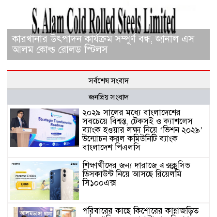
কারখানার উৎপাদন কার্যক্রম সম্পূর্ণ বন্ধ, জানাল এস
আলম কোল্ড রোলড স্টিলস
সর্বশেষ সংবাদ
জনপ্রিয় সংবাদ
২০২৯ সালের মধ্যে বাংলাদেশের
সবচেয়ে বিশ্বস্ত, টেকসই ও ক্যাশলেস
ব্যাংক হওয়ার লক্ষ্য নিয়ে ‘ভিশন ২০২৯’
উন্মোচন করল কমিউনিটি ব্যাংক
বাংলাদেশ পিএলসি
শিক্ষার্থীদের জন্য দারাজে এক্সক্লুসিভ
ডিসকাউন্ট নিয়ে আসছে রিয়েলমি
সি১০০এক্স
পরিবারের কাছে কিশোরের কান্নাজড়িত