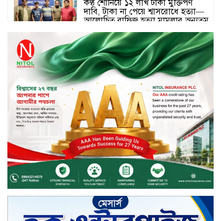
কণ্ঠ শোনিয়ে ১২ লাখ টাকা মুক্তিপণ
দাবি, টাকা না পেয়ে শ্বাসরোধে হত্যা—
আলোচিত রাফিজ হত্যা মামলার অন্যতম
আসামি গাজীপুর থেকে গ্রেফতার
নড়াইলে বিএনপির ৬ নেতার
বহিষ্কারাদেশ প্রত্যাহার
দেশজুড়ে কেনাকাটায় সেরা অফার, ব্র্যান্ড
রাশ আওয়ার এবং এক্সক্লুসিভ পেমেন্ট
ডিসকাউন্ট নিয়ে এলো দারাজ ৮.৮ গ্রেট
৮ সেল
টাঙ্গাইল জেলা পরিষদের ২৩লাখ টাকার
অনুদান বিতরণ
ডিজিটাল স্ক্রিন ছেড়ে ফসলের মাঠে
শিক্ষার্থীরা; টাঙ্গাইলের মহিষমারা কলেজে
খুন্তি-কোদালে তরুণদের নতুন বিপ্লব!