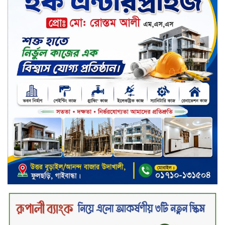
শান্তা পিনাকলে প্রিমিয়ার ব্যাংকের বোর্ড
সভা অনুষ্ঠিত
কাফরুলে মুক্তিযোদ্ধা কল্যাণ সমিতিতে
ইশতিয়াক আজিজ উলফাতের কোটি
টাকার দুর্নীতি, ফ্ল্যাট দখলের অপচেষ্টা ও
সন্ত্রাসী হামলা
ব্যাংকিং খাত স্থিতিশীল করতে ১৮ মাসের
পরিকল্পনা কেন্দ্রীয় ব্যাংকের
কারখানার উৎপাদন কার্যক্রম সম্পূর্ণ বন্ধ,
জানাল এস আলম কোল্ড রোলড স্টিলস
দীর্ঘস্থায়ী ৭,৫০০ এমএএইচ ব্যাটারি
এবং শক্তিশালী গরিলা গ্লাস ৭আই সুরক্ষা
নিয়ে শাওমি উন্মোচন করল নতুন রেডমি