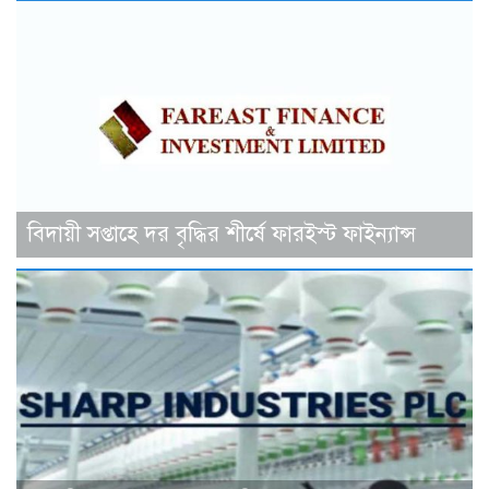
বিদায়ী সপ্তাহে দর বৃদ্ধির শীর্ষে ফারইস্ট ফাইন্যান্স