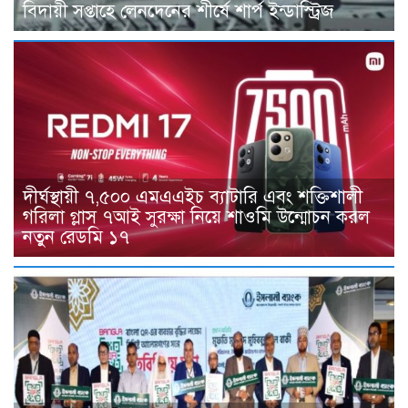
বিদায়ী সপ্তাহে লেনদেনের শীর্ষে শার্প ইন্ডাস্ট্রিজ
দীর্ঘস্থায়ী ৭,৫০০ এমএএইচ ব্যাটারি এবং শক্তিশালী
গরিলা গ্লাস ৭আই সুরক্ষা নিয়ে শাওমি উন্মোচন করল
নতুন রেডমি ১৭