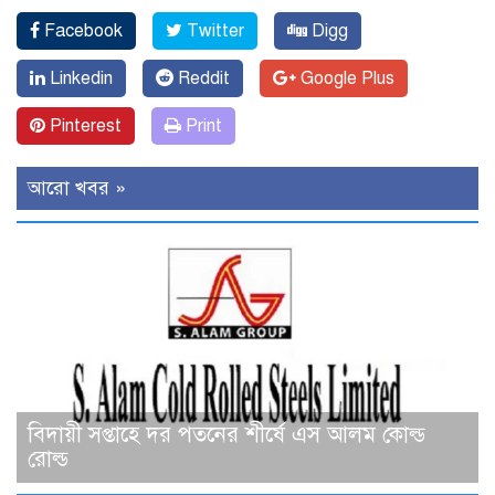
Facebook
Twitter
Digg
Linkedin
Reddit
Google Plus
Pinterest
Print
আরো খবর »
বিদায়ী সপ্তাহে দর পতনের শীর্ষে এস আলম কোল্ড
রোল্ড