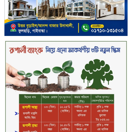
নিরাপদ ও স্বল্পব্যয়ে ক্যাশলেস লেনদেন
গড়তে কাজ করছে বাংলাদেশ ব্যাংক:
গভর্নর
জীবননগর সীমান্ত দিয়ে ভারতে অবৈধ
অনুপ্রবেশের সময় ৮ বাংলাদেশি নারী
আটক
মাধবপুর গৃহবধূর ঝুলন্ত মরদেহ উদ্ধার
করছে পুলিশ
চ্যানেল আইয়ের ‘আমরাই বাংলাদেশ’
টকশোতে সাইফুল ইসলাম সোহেল ও
চিত্রনায়ক ডিএ তায়েব
টাঙ্গাইলে নিহত বাস মালিকদের
পরিবারকে অনুদান ও সম্মাননা প্রদান