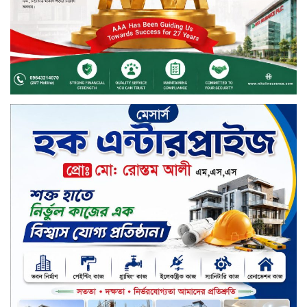
দীর্ঘস্থায়ী ৭,৫০০ এমএএইচ ব্যাটারি
এবং শক্তিশালী গরিলা গ্লাস ৭আই সুরক্ষা
নিয়ে শাওমি উন্মোচন করল নতুন রেডমি
১৭
খালেদা জিয়ার গাড়ীতে হামলাকারী
রুবেলের গোত্রীয় সন্ত্রাসীদের গ্রেফতারের
দাবি
ক্যাশলেস বাংলাদেশ বিনির্মাণে
ইসলামী ব্যাংকের উদ্যোগে বাংলা
কিউআর নিয়ে বিশিষ্ট আলেমদের সঙ্গে
মতবিনিময় সভা অনুষ্ঠিত
‘শেখ হাসিনা ডিসেম্বরে ফিরলে গণহত্যার
দায় নিয়ে কারাগারে যাবেন,’ আইনমন্ত্রী
মধ্যরাতে শাহজালাল বিমানবন্দরের
বলাকা লাউঞ্জে অগ্নিকাণ্ড