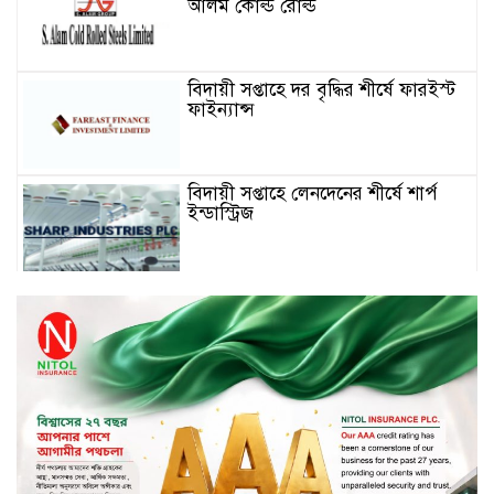
আলম কোল্ড রোল্ড
বিদায়ী সপ্তাহে দর বৃদ্ধির শীর্ষে ফারইস্ট
ফাইন্যান্স
বিদায়ী সপ্তাহে লেনদেনের শীর্ষে শার্প
ইন্ডাস্ট্রিজ
চুয়াডাঙ্গায় বিএআরআই’র কৃষি গবেষণা
কেন্দ্র, মেহেরপুর এর আঞ্চলিক রিভিউ
কর্মশালা/২০২৫-২৬ অনুষ্ঠিত
মুসলিম নিকাহ রেজিস্ট্রার কল্যাণ
পরিষদের সম্মেলন অনুষ্ঠিত