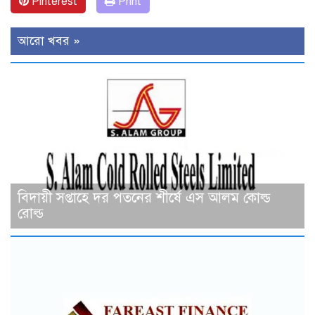
Pinterest
Print
আরো খবর »
বিদায়ী সপ্তাহে দর পতনের শীর্ষে এস আলম কোল্ড
রোল্ড