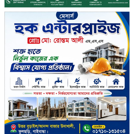
কেন্দ্র, মেহেরপুর এর আঞ্চলিক রিভিউ
কর্মশালা/২০২৫-২৬ অনুষ্ঠিত
মুসলিম নিকাহ রেজিস্ট্রার কল্যাণ
পরিষদের সম্মেলন অনুষ্ঠিত
দীর্ঘস্থায়ী ৭,৫০০ এমএএইচ ব্যাটারি
এবং শক্তিশালী গরিলা গ্লাস ৭আই সুরক্ষা
নিয়ে শাওমি উন্মোচন করল নতুন রেডমি
১৭
খালেদা জিয়ার গাড়ীতে হামলাকারী
রুবেলের গোত্রীয় সন্ত্রাসীদের গ্রেফতারের
দাবি
ক্যাশলেস বাংলাদেশ বিনির্মাণে
ইসলামী ব্যাংকের উদ্যোগে বাংলা
কিউআর নিয়ে বিশিষ্ট আলেমদের সঙ্গে
মতবিনিময় সভা অনুষ্ঠিত