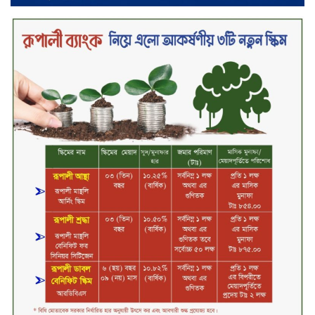
‘শেখ হাসিনা ডিসেম্বরে ফিরলে গণহত্যার
দায় নিয়ে কারাগারে যাবেন,’ আইনমন্ত্রী
মধ্যরাতে শাহজালাল বিমানবন্দরের
বলাকা লাউঞ্জে অগ্নিকাণ্ড
নিরাপদ ও স্বল্পব্যয়ে ক্যাশলেস লেনদেন
গড়তে কাজ করছে বাংলাদেশ ব্যাংক:
গভর্নর
জীবননগর সীমান্ত দিয়ে ভারতে অবৈধ
অনুপ্রবেশের সময় ৮ বাংলাদেশি নারী
আটক