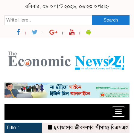
রবিবার, ০৯ অগাস্ট ২০২৬, ০৬:২৩ অপরাহ্ন
Search
Toggle
naviga
Title :
চুয়াডাঙ্গার জীবননগর সীমান্তে বিএসএফের ৩ জনকে