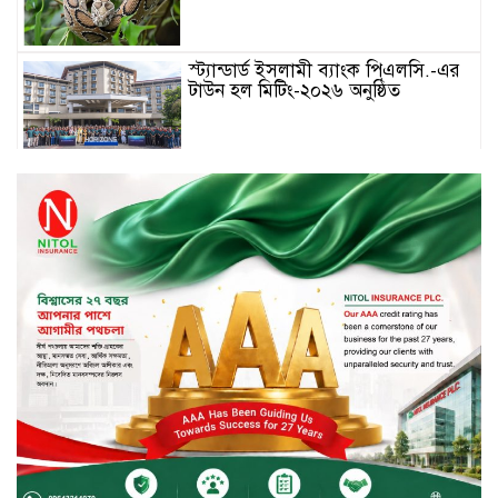
স্ট্যান্ডার্ড ইসলামী ব্যাংক পিএলসি.-এর
টাউন হল মিটিং-২০২৬ অনুষ্ঠিত
বিদায়ী সপ্তাহে দর পতনের শীর্ষে এস
আলম কোল্ড রোল্ড
বিদায়ী সপ্তাহে দর বৃদ্ধির শীর্ষে ফারইস্ট
ফাইন্যান্স
বিদায়ী সপ্তাহে লেনদেনের শীর্ষে শার্প
ইন্ডাস্ট্রিজ
চুয়াডাঙ্গায় বিএআরআই’র কৃষি গবেষণা